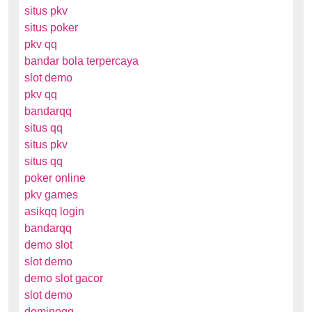
situs pkv
situs poker
pkv qq
bandar bola terpercaya
slot demo
pkv qq
bandarqq
situs qq
situs pkv
situs qq
poker online
pkv games
asikqq login
bandarqq
demo slot
slot demo
demo slot gacor
slot demo
dominoqq