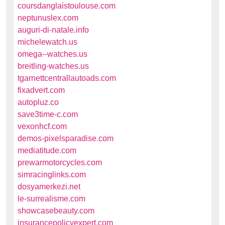
coursdanglaistoulouse.com
neptunuslex.com
auguri-di-natale.info
michelewatch.us
omega--watches.us
breitling-watches.us
tgarnettcentrallautoads.com
fixadvert.com
autopluz.co
save3time-c.com
vexonhcf.com
demos-pixelsparadise.com
mediatitude.com
prewarmotorcycles.com
simracinglinks.com
dosyamerkezi.net
le-surrealisme.com
showcasebeauty.com
insurancepolicyexpert.com