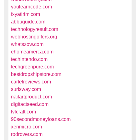
youlearncode.com
fxyatirim.com
abbuguide.com
technologyresult.com
webhostingoffers.org
whatszow.com
ehomeamerca.com
techintendo.com
techgreenpure.com
bestdropshipstore.com
cartelreviews.com
surfsway.com
nailartproduct.com
digitactseed.com
lvlcraft.com
90secondmoneyloans.com
xenmicro.com
rodrovers.com