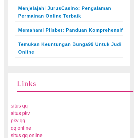
Menjelajahi JurusCasino: Pengalaman
Permainan Online Terbaik
Memahami Plisbet: Panduan Komprehensif
Temukan Keuntungan Bunga99 Untuk Judi
Online
Links
situs qq
situs pkv
pkv qq
qq online
situs qq online