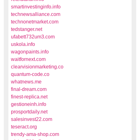
smartinvestinginfo.info
technewsalliance.com
technonetmarket.com
tedstanger.net
ufabett732um3.com
uskola.info
wagonpaints.info
waitfornext.com
clearvisionmarketing.co
quantum-code.co
whatnews.me
final-dream.com
finest-replica.net
gestioneinh.info
prosportdaily.net
salesinvest22.com
teseract.org
trendy-ama-shop.com