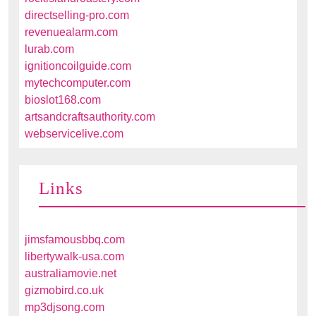
directselling-pro.com
revenuealarm.com
lurab.com
ignitioncoilguide.com
mytechcomputer.com
bioslot168.com
artsandcraftsauthority.com
webservicelive.com
Links
jimsfamousbbq.com
libertywalk-usa.com
australiamovie.net
gizmobird.co.uk
mp3djsong.com