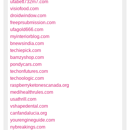
ufabett732m7.com
visiofood.com
droidwindow.com
freeprsubmission.com
ufagold666.com
myinteriorblog.com
bnewsindia.com
techiepick.com
bamzyshop.com
pondycars.com
techonfutures.com
techoologic.com
raspberryketonescanada.org
medihealthrules.com
usathrill.com
vshapedental.com
canfandalucia.org
yourengineguide.com
nybreakings.com