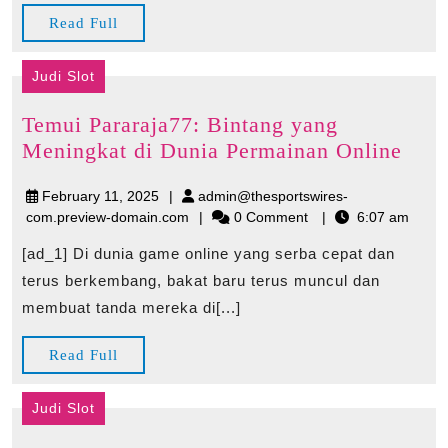
to
Read
Read Full
Full
Fame
Judi Slot
Temui Pararaja77: Bintang yang
Tem
Meningkat di Dunia Permainan Online
Para
February
February 11, 2025
admin@thesportswires-
Bint
11,
admin@thesportswires-
com.preview-domain.com
0 Comment
6:07 am
yang
2025
com.preview-
Meni
[ad_1] Di dunia game online yang serba cepat dan
domain.com
di
terus berkembang, bakat baru terus muncul dan
Dun
membuat tanda mereka di[...]
Perm
Onli
Read
Read Full
Full
Judi Slot