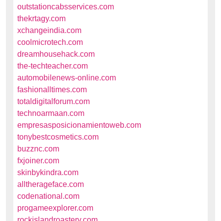
outstationcabsservices.com
thekrtagy.com
xchangeindia.com
coolmicrotech.com
dreamhousehack.com
the-techteacher.com
automobilenews-online.com
fashionalltimes.com
totaldigitalforum.com
technoarmaan.com
empresasposicionamientoweb.com
tonybestcosmetics.com
buzznc.com
fxjoiner.com
skinbykindra.com
alltherageface.com
codenational.com
progameexplorer.com
rockislandroastery.com