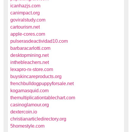
icanhazjs.com
canimpact.org
goviralstudy.com
cartourism.net
apple-cores.com
pulserasdeactividad10.com
barbaracarlotti.com
desktopmining.net
inthebleachers.net
lexapro-rx-store.com
buyskincareproducts.org
frenchbulldogpuppyforsale.net
kogamasquid.com
themultiplicationtablechart.com
casinoglamour.org
dextercoin.io
christianarticledirectory.org
5homestyle.com