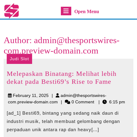
Skip
Open
Open Menu
to
content
Menu
Skip
to
Author:
admin@thesportswires-
content
com.preview-domain.com
Judi Slot
Melepaskan Binatang: Melihat lebih
Melepas
dekat pada Besti69’s Rise to Fame
Binatang
February
February 11, 2025
admin@thesportswires-
Melihat
11,
admin@thesportswires-
com.preview-domain.com
0 Comment
6:15 pm
lebih
2025
com.preview-
dekat
[ad_1] Besti69, bintang yang sedang naik daun di
domain.com
pada
industri musik, telah membuat gelombang dengan
Besti69’
perpaduan unik antara rap dan heavy[...]
Rise