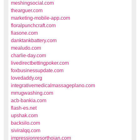
meshingsocial.com
thearguer.com
marketing-mobile-app.com
floralpunchcraft.com
fiasone.com
danktankbattery.com
mealudo.com
charlie-day.com
livedirectbettingpoker.com
foxbusinessupdate.com
lovedaddy.org
integrativemedicalmassageplano.com
mrrugwashing.com
acb-bankia.com
flash-es.net
upshak.com
backsilo.com
siviralqq.com
impressionresorthoian.com