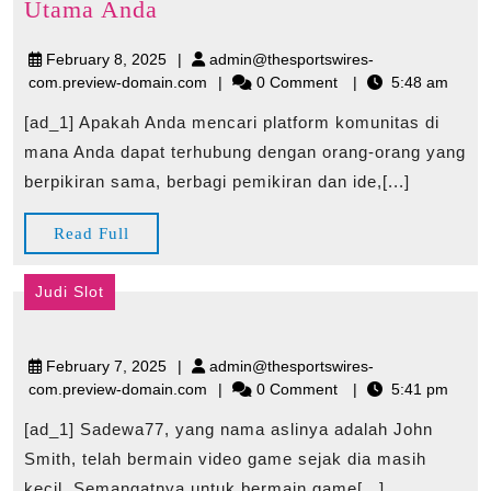
Temukan
Utama Anda
Manfaat
February
February 8, 2025
admin@thesportswires-
Bergabung
8,
admin@thesportswires-
com.preview-domain.com
0 Comment
5:48 am
dengan
2025
com.preview-
WARGA123:
[ad_1] Apakah Anda mencari platform komunitas di
domain.com
Platform
mana Anda dapat terhubung dengan orang-orang yang
Komunitas
berpikiran sama, berbagi pemikiran dan ide,[...]
Utama
Anda
Read
Read Full
Full
Judi Slot
February
February 7, 2025
admin@thesportswires-
7,
admin@thesportswires-
com.preview-domain.com
0 Comment
5:41 pm
2025
com.preview-
[ad_1] Sadewa77, yang nama aslinya adalah John
domain.com
Smith, telah bermain video game sejak dia masih
kecil. Semangatnya untuk bermain game[...]