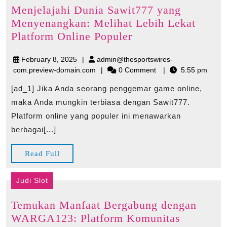
Menjelajahi Dunia Sawit777 yang
Menyenangkan: Melihat Lebih Lekat
Menjelajahi
Platform Online Populer
Dunia
February
February 8, 2025
admin@thesportswires-
Sawit777
8,
admin@thesportswires-
com.preview-domain.com
0 Comment
5:55 pm
yang
2025
com.preview-
Menyenangkan:
[ad_1] Jika Anda seorang penggemar game online,
domain.com
Melihat
maka Anda mungkin terbiasa dengan Sawit777.
Lebih
Platform online yang populer ini menawarkan
Lekat
berbagai[...]
Platform
Online
Read
Read Full
Full
Populer
Judi Slot
Temukan Manfaat Bergabung dengan
WARGA123: Platform Komunitas