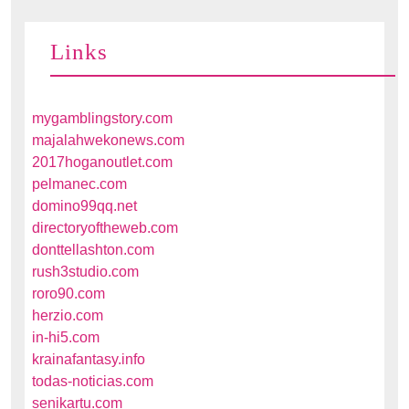
Links
mygamblingstory.com
majalahwekonews.com
2017hoganoutlet.com
pelmanec.com
domino99qq.net
directoryoftheweb.com
donttellashton.com
rush3studio.com
roro90.com
herzio.com
in-hi5.com
krainafantasy.info
todas-noticias.com
senikartu.com