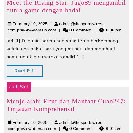
Meet the Rising Star: Jago89 mengambil
Meet
dunia game dengan badai
the
February
February 10, 2025
admin@thesportswires-
Rising
10,
admin@thesportswires-
com.preview-domain.com
0 Comment
6:06 pm
Star:
2025
com.preview-
Jago89
[ad_1] Di dunia permainan yang terus berkembang,
domain.com
mengambil
selalu ada bakat baru yang muncul dan membuat
dunia
nama untuk diri mereka sendiri.[...]
game
dengan
Read
Read Full
Full
badai
Judi Slot
Menjelajahi Fitur dan Manfaat Cuan247:
Menjelajahi
Tinjauan Komprehensif
Fitur
February
February 10, 2025
admin@thesportswires-
dan
10,
admin@thesportswires-
com.preview-domain.com
0 Comment
6:01 am
Manfaat