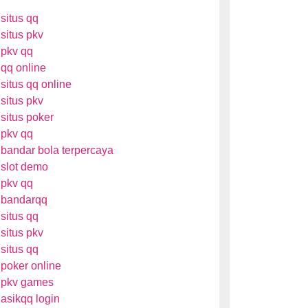
situs qq
situs pkv
pkv qq
qq online
situs qq online
situs pkv
situs poker
pkv qq
bandar bola terpercaya
slot demo
pkv qq
bandarqq
situs qq
situs pkv
situs qq
poker online
pkv games
asikqq login