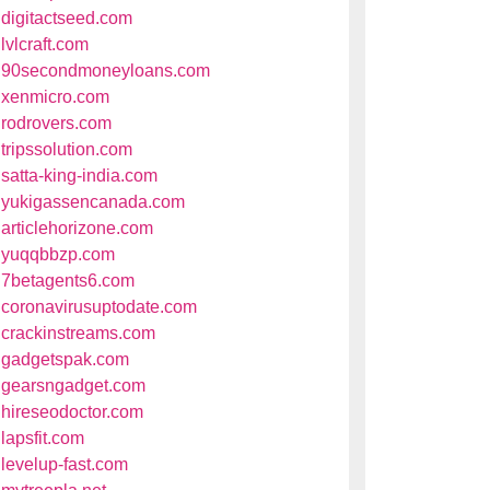
digitactseed.com
lvlcraft.com
90secondmoneyloans.com
xenmicro.com
rodrovers.com
tripssolution.com
satta-king-india.com
yukigassencanada.com
articlehorizone.com
yuqqbbzp.com
7betagents6.com
coronavirusuptodate.com
crackinstreams.com
gadgetspak.com
gearsngadget.com
hireseodoctor.com
lapsfit.com
levelup-fast.com