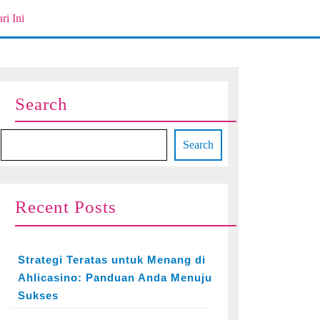
ri Ini
Search
Search
Recent Posts
Strategi Teratas untuk Menang di
Ahlicasino: Panduan Anda Menuju
Sukses