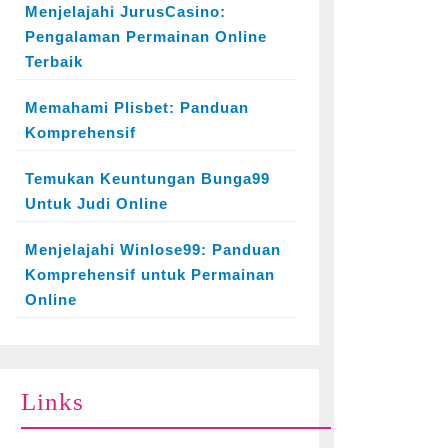
Menjelajahi JurusCasino:
Pengalaman Permainan Online
Terbaik
Memahami Plisbet: Panduan
Komprehensif
Temukan Keuntungan Bunga99
Untuk Judi Online
Menjelajahi Winlose99: Panduan
Komprehensif untuk Permainan
Online
Links