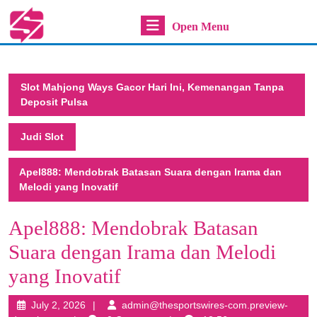
Skip
Open
Open Menu
to
content
Menu
Skip
to
Slot Mahjong Ways Gacor Hari Ini, Kemenangan Tanpa
content
Deposit Pulsa
Judi Slot
Apel888: Mendobrak Batasan Suara dengan Irama dan
Melodi yang Inovatif
Apel888: Mendobrak Batasan
Suara dengan Irama dan Melodi
yang Inovatif
July
July 2, 2026
admin@thesportswires-com.preview-