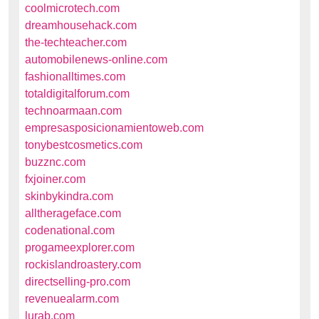
coolmicrotech.com
dreamhousehack.com
the-techteacher.com
automobilenews-online.com
fashionalltimes.com
totaldigitalforum.com
technoarmaan.com
empresasposicionamientoweb.com
tonybestcosmetics.com
buzznc.com
fxjoiner.com
skinbykindra.com
alltherageface.com
codenational.com
progameexplorer.com
rockislandroastery.com
directselling-pro.com
revenuealarm.com
lurab.com