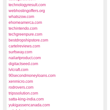
technologyresult.com
webhostingoffers.org
whatszow.com
ehomeamerca.com
techintendo.com
techgreenpure.com
bestdropshipstore.com
cartelreviews.com
surfsway.com
nailartproduct.com
digitactseed.com
lvlcraft.com
90secondmoneyloans.com
xenmicro.com
rodrovers.com
tripssolution.com
satta-king-india.com
yukigassencanada.com