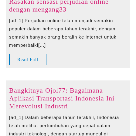
Rasakan sensasi perjudian online
Rasakan
dengan mengang33
sensasi
[ad_1] Perjudian online telah menjadi semakin
perjudian
populer dalam beberapa tahun terakhir, dengan
online
semakin banyak orang beralih ke internet untuk
dengan
memperbaiki[...]
mengang33
Read
Read Full
Full
Bangkitnya Ojol77: Bagaimana
Aplikasi Transportasi Indonesia Ini
Bangkitnya
Merevolusi Industri
Ojol77:
[ad_1] Dalam beberapa tahun terakhir, Indonesia
Bagaimana
telah melihat pertumbuhan yang cepat dalam
Aplikasi
industri teknologi, dengan startup muncul di