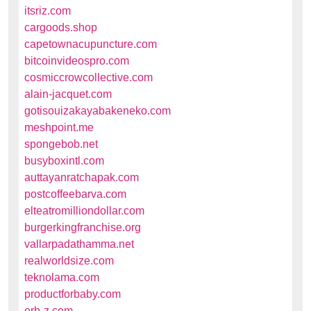
itsriz.com
cargoods.shop
capetownacupuncture.com
bitcoinvideospro.com
cosmiccrowcollective.com
alain-jacquet.com
gotisouizakayabakeneko.com
meshpoint.me
spongebob.net
busyboxintl.com
auttayanratchapak.com
postcoffeebarva.com
elteatromilliondollar.com
burgerkingfranchise.org
vallarpadathamma.net
realworldsize.com
teknolama.com
productforbaby.com
orb-z.com