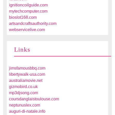
ignitioncoilguide.com
mytechcomputer.com
bioslot168.com
artsandcraftsauthority.com
webservicelive.com
Links
jimsfamousbbq.com
libertywalk-usa.com
australiamovie.net
gizmobird.co.uk
mp3djsong.com
coursdanglaistoulouse.com
neptunuslex.com
auguri-di-natale.info