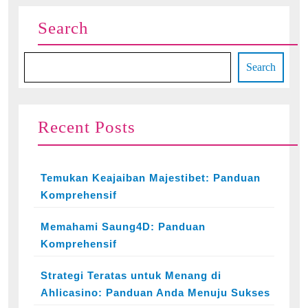
Search
Search
Recent Posts
Temukan Keajaiban Majestibet: Panduan
Komprehensif
Memahami Saung4D: Panduan
Komprehensif
Strategi Teratas untuk Menang di
Ahlicasino: Panduan Anda Menuju Sukses