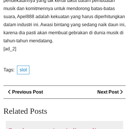
pendekatannya yang tak kenal takut dalam pembuatan
musik dan komitmennya untuk mendorong batas-batas
suara, Apel888 adalah kekuatan yang harus diperhitungkan
dalam industri ini. Awasi bintang yang sedang naik daun ini,
karena dia pasti akan membuat gebrakan di dunia musik di
tahun-tahun mendatang.
[ad_2]
Tags:
slot
Post
Previous
Ne
Previous Post
Next Post
navigation
Post
Po
Related Posts