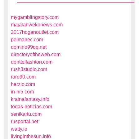
mygamblingstory.com
majalahwekonews.com
2017hoganoutlet.com
pelmanec.com
domino99qq.net
directoryoftheweb.com
donttellashton.com
rush3studio.com
roro90.com
herzio.com
in-hi5.com
krainafantasy.info
todas-noticias.com
senikartu.com
rusportal.net
watty.io
livinginthesun.info