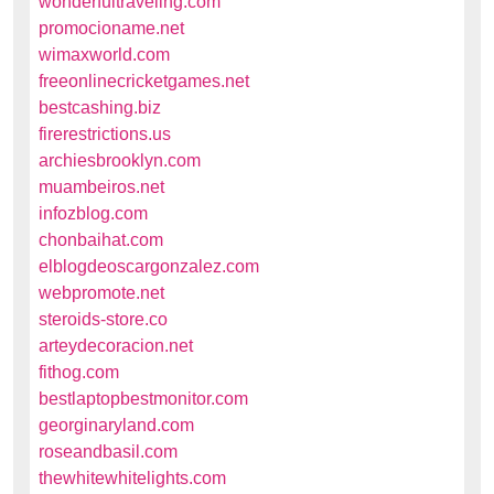
wonderfultraveling.com
promocioname.net
wimaxworld.com
freeonlinecricketgames.net
bestcashing.biz
firerestrictions.us
archiesbrooklyn.com
muambeiros.net
infozblog.com
chonbaihat.com
elblogdeoscargonzalez.com
webpromote.net
steroids-store.co
arteydecoracion.net
fithog.com
bestlaptopbestmonitor.com
georginaryland.com
roseandbasil.com
thewhitewhitelights.com