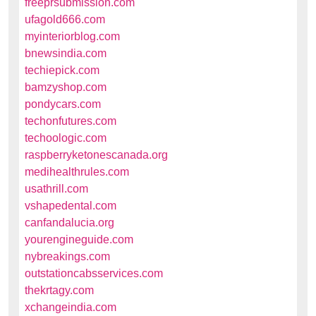
freeprsubmission.com
ufagold666.com
myinteriorblog.com
bnewsindia.com
techiepick.com
bamzyshop.com
pondycars.com
techonfutures.com
techoologic.com
raspberryketonescanada.org
medihealthrules.com
usathrill.com
vshapedental.com
canfandalucia.org
yourengineguide.com
nybreakings.com
outstationcabsservices.com
thekrtagy.com
xchangeindia.com