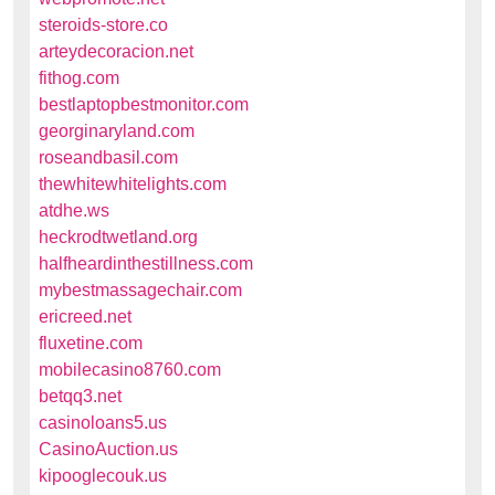
steroids-store.co
arteydecoracion.net
fithog.com
bestlaptopbestmonitor.com
georginaryland.com
roseandbasil.com
thewhitewhitelights.com
atdhe.ws
heckrodtwetland.org
halfheardinthestillness.com
mybestmassagechair.com
ericreed.net
fluxetine.com
mobilecasino8760.com
betqq3.net
casinoloans5.us
CasinoAuction.us
kipooglecouk.us