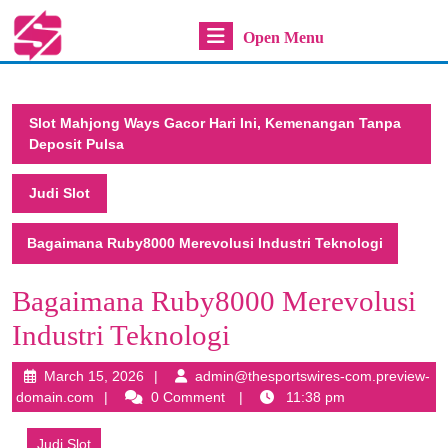
Skip
Open
Open Menu
to
content
Menu
Skip
to
Slot Mahjong Ways Gacor Hari Ini, Kemenangan Tanpa
content
Deposit Pulsa
Judi Slot
Bagaimana Ruby8000 Merevolusi Industri Teknologi
Bagaimana Ruby8000 Merevolusi
Industri Teknologi
March
March 15, 2026
admin@thesportswires-com.preview-
admin@thesportswires-
15,
domain.com
0 Comment
11:38 pm
com.preview-
2026
domain.com
Judi Slot