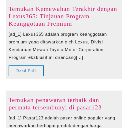
Temukan Kemewahan Terakhir dengan
Lexus365: Tinjauan Program
Temukan
Keanggotaan Premium
Kemewahan
[ad_1] Lexus365 adalah program keanggotaan
Terakhir
premium yang ditawarkan oleh Lexus, Divisi
dengan
Kendaraan Mewah Toyota Motor Corporation.
Lexus365:
Program eksklusif ini dirancang[...]
Tinjauan
Program
Read
Read Full
Keanggotaan
Full
Premium
Temukan penawaran terbaik dan
Temukan
permata tersembunyi di pasar123
penawar
[ad_1] Pasar123 adalah pasar online populer yang
terbaik
menawarkan berbagai produk dengan harga