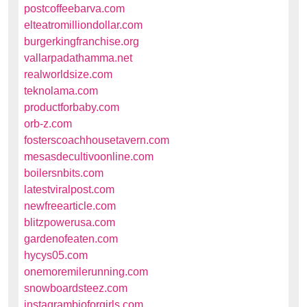
postcoffeebarva.com
elteatromilliondollar.com
burgerkingfranchise.org
vallarpadathamma.net
realworldsize.com
teknolama.com
productforbaby.com
orb-z.com
fosterscoachhousetavern.com
mesasdecultivoonline.com
boilersnbits.com
latestviralpost.com
newfreearticle.com
blitzpowerusa.com
gardenofeaten.com
hycys05.com
onemoremilerunning.com
snowboardsteez.com
instagrambioforgirls.com