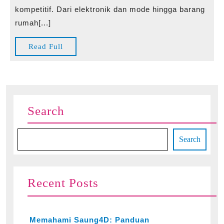
dan
kompetitif. Dari elektronik dan mode hingga barang
permata
rumah[...]
tersembu
di
Read
Read Full
pasar123
Full
Search
Search
Recent Posts
Memahami Saung4D: Panduan