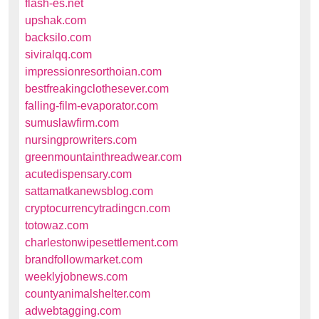
flash-es.net
upshak.com
backsilo.com
siviralqq.com
impressionresorthoian.com
bestfreakingclothesever.com
falling-film-evaporator.com
sumuslawfirm.com
nursingprowriters.com
greenmountainthreadwear.com
acutedispensary.com
sattamatkanewsblog.com
cryptocurrencytradingcn.com
totowaz.com
charlestonwipesettlement.com
brandfollowmarket.com
weeklyjobnews.com
countyanimalshelter.com
adwebtagging.com