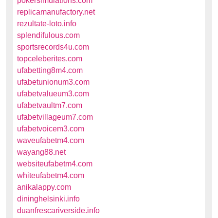
pokersimulations.com
replicamanufactory.net
rezultate-loto.info
splendifulous.com
sportsrecords4u.com
topceleberites.com
ufabetting8m4.com
ufabetunionum3.com
ufabetvalueum3.com
ufabetvaultm7.com
ufabetvillageum7.com
ufabetvoicem3.com
waveufabetm4.com
wayang88.net
websiteufabetm4.com
whiteufabetm4.com
anikalappy.com
dininghelsinki.info
duanfrescariverside.info