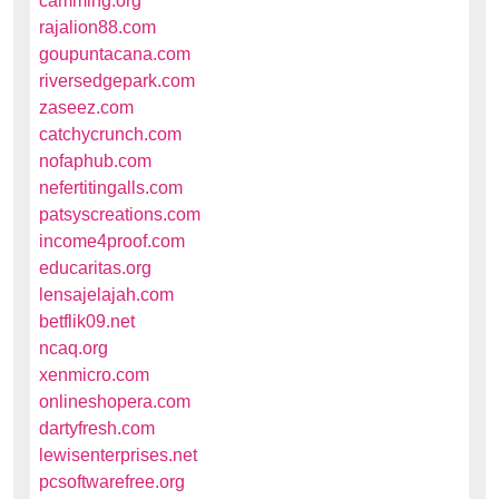
camming.org
rajalion88.com
goupuntacana.com
riversedgepark.com
zaseez.com
catchycrunch.com
nofaphub.com
nefertitingalls.com
patsyscreations.com
income4proof.com
educaritas.org
lensajelajah.com
betflik09.net
ncaq.org
xenmicro.com
onlineshopera.com
dartyfresh.com
lewisenterprises.net
pcsoftwarefree.org