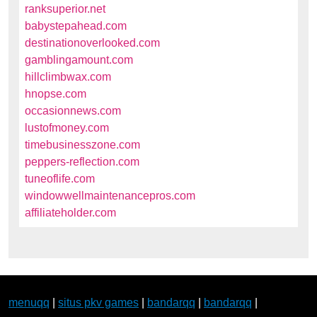
ranksuperior.net
babystepahead.com
destinationoverlooked.com
gamblingamount.com
hillclimbwax.com
hnopse.com
occasionnews.com
lustofmoney.com
timebusinesszone.com
peppers-reflection.com
tuneoflife.com
windowwellmaintenancepros.com
affiliateholder.com
menuqq
|
situs pkv games
|
bandarqq
|
bandarqq
|