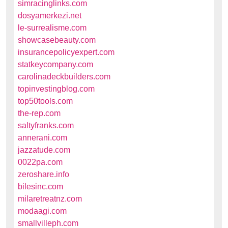
simracinglinks.com
dosyamerkezi.net
le-surrealisme.com
showcasebeauty.com
insurancepolicyexpert.com
statkeycompany.com
carolinadeckbuilders.com
topinvestingblog.com
top50tools.com
the-rep.com
saltyfranks.com
annerani.com
jazzatude.com
0022pa.com
zeroshare.info
bilesinc.com
milaretreatnz.com
modaagi.com
smallvilleph.com