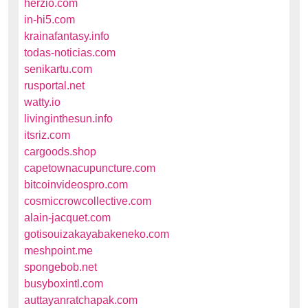
herzio.com
in-hi5.com
krainafantasy.info
todas-noticias.com
senikartu.com
rusportal.net
watty.io
livinginthesun.info
itsriz.com
cargoods.shop
capetownacupuncture.com
bitcoinvideospro.com
cosmiccrowcollective.com
alain-jacquet.com
gotisouizakayabakeneko.com
meshpoint.me
spongebob.net
busyboxintl.com
auttayanratchapak.com