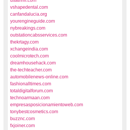
usathrill.com
vshapedental.com
canfandalucia.org
yourengineguide.com
nybreakings.com
outstationcabsservices.com
thekrtagy.com
xchangeindia.com
coolmicrotech.com
dreamhousehack.com
the-techteacher.com
automobilenews-online.com
fashionalltimes.com
totaldigitalforum.com
technoarmaan.com
empresasposicionamientoweb.com
tonybestcosmetics.com
buzznc.com
fxjoiner.com