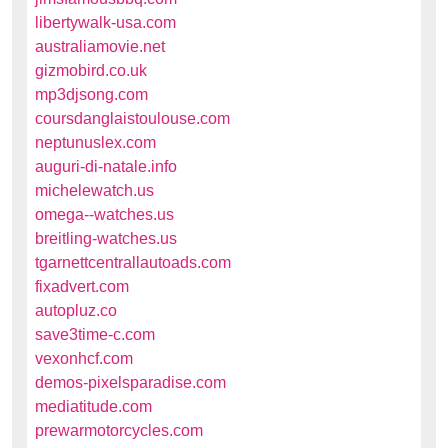
libertywalk-usa.com
australiamovie.net
gizmobird.co.uk
mp3djsong.com
coursdanglaistoulouse.com
neptunuslex.com
auguri-di-natale.info
michelewatch.us
omega--watches.us
breitling-watches.us
tgarnettcentrallautoads.com
fixadvert.com
autopluz.co
save3time-c.com
vexonhcf.com
demos-pixelsparadise.com
mediatitude.com
prewarmotorcycles.com