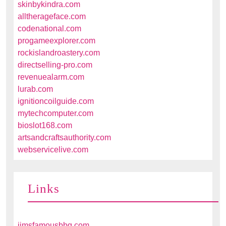
skinbykindra.com
alltherageface.com
codenational.com
progameexplorer.com
rockislandroastery.com
directselling-pro.com
revenuealarm.com
lurab.com
ignitioncoilguide.com
mytechcomputer.com
bioslot168.com
artsandcraftsauthority.com
webservicelive.com
Links
jimsfamousbbq.com