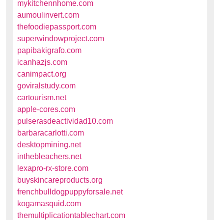
mykitchennhome.com
aumoulinvert.com
thefoodiepassport.com
superwindowproject.com
papibakigrafo.com
icanhazjs.com
canimpact.org
goviralstudy.com
cartourism.net
apple-cores.com
pulserasdeactividad10.com
barbaracarlotti.com
desktopmining.net
inthebleachers.net
lexapro-rx-store.com
buyskincareproducts.org
frenchbulldogpuppyforsale.net
kogamasquid.com
themultiplicationtablechart.com