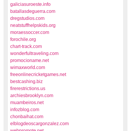
galiciasuroeste.info
batallasdeguerra.com
dregstudios.com
neatstuffhelpskids.org
moraessoccer.com
forochile.org
chart-track.com
wonderfultraveling.com
promocioname.net
wimaxworld.com
freeonlinecricketgames.net
bestcashing.biz
firerestrictions.us
archiesbrooklyn.com
muambeiros.net
infozblog.com
chonbaihat.com
elblogdeoscargonzalez.com
webpromote.net