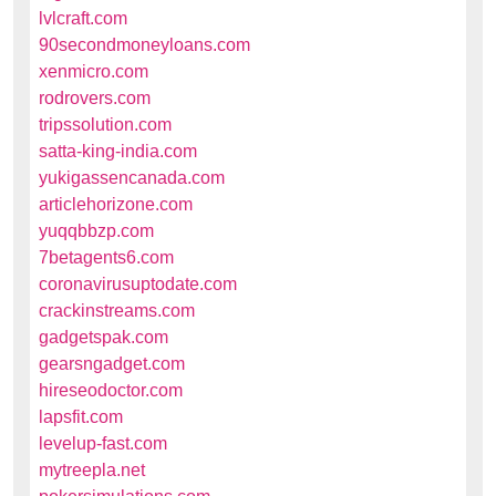
lvlcraft.com
90secondmoneyloans.com
xenmicro.com
rodrovers.com
tripssolution.com
satta-king-india.com
yukigassencanada.com
articlehorizone.com
yuqqbbzp.com
7betagents6.com
coronavirusuptodate.com
crackinstreams.com
gadgetspak.com
gearsngadget.com
hireseodoctor.com
lapsfit.com
levelup-fast.com
mytreepla.net