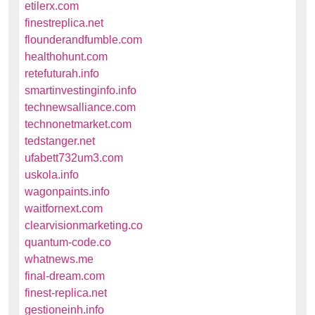
etilerx.com
finestreplica.net
flounderandfumble.com
healthohunt.com
retefuturah.info
smartinvestinginfo.info
technewsalliance.com
technonetmarket.com
tedstanger.net
ufabett732um3.com
uskola.info
wagonpaints.info
waitfornext.com
clearvisionmarketing.co
quantum-code.co
whatnews.me
final-dream.com
finest-replica.net
gestioneinh.info