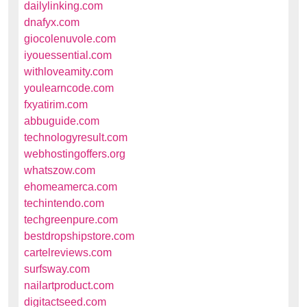
dailylinking.com
dnafyx.com
giocolenuvole.com
iyouessential.com
withloveamity.com
youlearncode.com
fxyatirim.com
abbuguide.com
technologyresult.com
webhostingoffers.org
whatszow.com
ehomeamerca.com
techintendo.com
techgreenpure.com
bestdropshipstore.com
cartelreviews.com
surfsway.com
nailartproduct.com
digitactseed.com