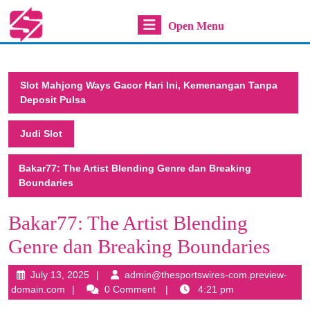
Skip
Open
Open Menu
to
content
Menu
Skip
to
Slot Mahjong Ways Gacor Hari Ini, Kemenangan Tanpa
content
Deposit Pulsa
Judi Slot
Bakar77: The Artist Blending Genre dan Breaking
Boundaries
Bakar77: The Artist Blending
Genre dan Breaking Boundaries
July
July 13, 2025
admin@thesportswires-com.preview-
admin@thesportswires-
13,
domain.com
0 Comment
4:21 pm
com.preview-
2025