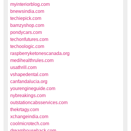
myinteriorblog.com
bnewsindia.com
techiepick.com
bamzyshop.com
pondycars.com
techonfutures.com
techoologic.com
raspberryketonescanada.org
medihealthrules.com
usathrill.com
vshapedental.com
canfandalucia.org
yourengineguide.com
nybreakings.com
outstationcabsservices.com
thekrtagy.com
xchangeindia.com
coolmicrotech.com
dreamhousehack.com