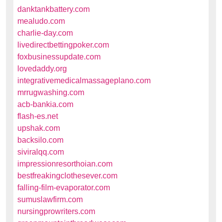
danktankbattery.com
mealudo.com
charlie-day.com
livedirectbettingpoker.com
foxbusinessupdate.com
lovedaddy.org
integrativemedicalmassageplano.com
mrrugwashing.com
acb-bankia.com
flash-es.net
upshak.com
backsilo.com
siviralqq.com
impressionresorthoian.com
bestfreakingclothesever.com
falling-film-evaporator.com
sumuslawfirm.com
nursingprowriters.com