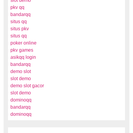
slot demo
pkv qq
bandarqq
situs qq
situs pkv
situs qq
poker online
pkv games
asikqq login
bandarqq
demo slot
slot demo
demo slot gacor
slot demo
dominoqq
bandarqq
dominoqq