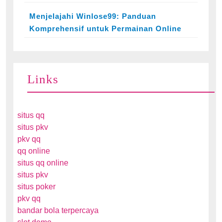
Menjelajahi Winlose99: Panduan
Komprehensif untuk Permainan Online
Links
situs qq
situs pkv
pkv qq
qq online
situs qq online
situs pkv
situs poker
pkv qq
bandar bola terpercaya