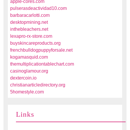
apple-cores.com
pulserasdeactividad10.com
barbaracarlotti.com
desktopmining.net
inthebleachers.net
lexapro-rx-store.com
buyskincareproducts.org
frenchbulldogpuppyforsale.net
kogamasquid.com
themultiplicationtablechart.com
casinoglamour.org
dextercoin.io
christianarticledirectory.org
5homestyle.com
Links