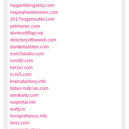
mygamblingstory.com
majalahwekonews.com
2017hoganoutlet.com
pelmanec.com
domino99qq.net
directoryoftheweb.com
donttellashton.com
rush3studio.com
roro90.com
herzio.com
in-hi5.com
krainafantasy.info
todas-noticias.com
senikartu.com
rusportal.net
watty.io
livinginthesun.info
itsriz.com