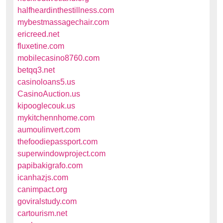
halfheardinthestillness.com
mybestmassagechair.com
ericreed.net
fluxetine.com
mobilecasino8760.com
betqq3.net
casinoloans5.us
CasinoAuction.us
kipooglecouk.us
mykitchennhome.com
aumoulinvert.com
thefoodiepassport.com
superwindowproject.com
papibakigrafo.com
icanhazjs.com
canimpact.org
goviralstudy.com
cartourism.net