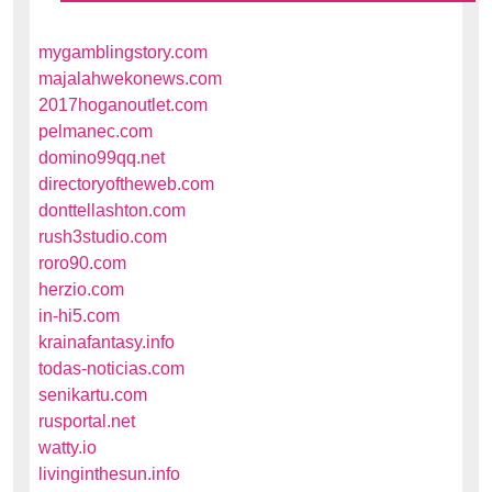
mygamblingstory.com
majalahwekonews.com
2017hoganoutlet.com
pelmanec.com
domino99qq.net
directoryoftheweb.com
donttellashton.com
rush3studio.com
roro90.com
herzio.com
in-hi5.com
krainafantasy.info
todas-noticias.com
senikartu.com
rusportal.net
watty.io
livinginthesun.info