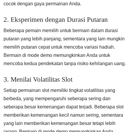
cocok dengan gaya permainan Anda.
2. Eksperimen dengan Durasi Putaran
Beberapa pemain memilih untuk bermain dalam durasi
putaran yang lebih panjang, sementara yang lain mungkin
memilih putaran cepat untuk mencoba variasi hadiah.
Bermain di mode demo memungkinkan Anda untuk
mencoba kedua pendekatan tanpa risiko kehilangan uang.
3. Menilai Volatilitas Slot
Setiap permainan slot memiliki tingkat volatilitas yang
berbeda, yang mempengaruhi seberapa sering dan
seberapa besar kemenangan dapat terjadi. Beberapa slot
memberikan kemenangan kecil namun sering, sementara
yang lain memberikan kemenangan besar tetapi lebih
jarang. Bermain di mode demo memungkinkan Anda