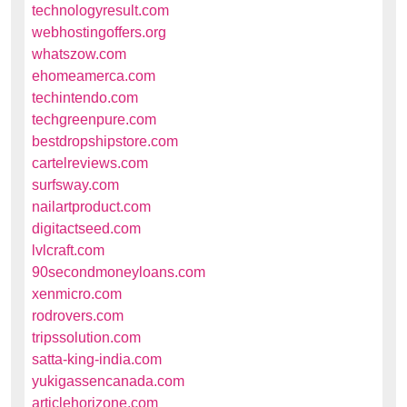
technologyresult.com
webhostingoffers.org
whatszow.com
ehomeamerca.com
techintendo.com
techgreenpure.com
bestdropshipstore.com
cartelreviews.com
surfsway.com
nailartproduct.com
digitactseed.com
lvlcraft.com
90secondmoneyloans.com
xenmicro.com
rodrovers.com
tripssolution.com
satta-king-india.com
yukigassencanada.com
articlehorizone.com