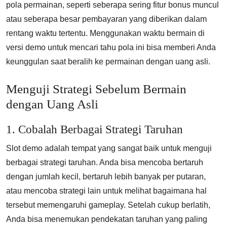
pola permainan, seperti seberapa sering fitur bonus muncul
atau seberapa besar pembayaran yang diberikan dalam
rentang waktu tertentu. Menggunakan waktu bermain di
versi demo untuk mencari tahu pola ini bisa memberi Anda
keunggulan saat beralih ke permainan dengan uang asli.
Menguji Strategi Sebelum Bermain
dengan Uang Asli
1. Cobalah Berbagai Strategi Taruhan
Slot demo adalah tempat yang sangat baik untuk menguji
berbagai strategi taruhan. Anda bisa mencoba bertaruh
dengan jumlah kecil, bertaruh lebih banyak per putaran,
atau mencoba strategi lain untuk melihat bagaimana hal
tersebut memengaruhi gameplay. Setelah cukup berlatih,
Anda bisa menemukan pendekatan taruhan yang paling