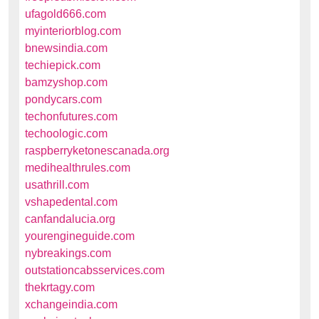
ufagold666.com
myinteriorblog.com
bnewsindia.com
techiepick.com
bamzyshop.com
pondycars.com
techonfutures.com
techoologic.com
raspberryketonescanada.org
medihealthrules.com
usathrill.com
vshapedental.com
canfandalucia.org
yourengineguide.com
nybreakings.com
outstationcabsservices.com
thekrtagy.com
xchangeindia.com