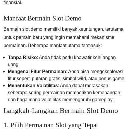
finansial.
Manfaat Bermain Slot Demo
Bermain slot demo memiliki banyak keuntungan, terutama
untuk pemain baru yang ingin memahami mekanisme
permainan. Beberapa manfaat utama termasuk:
Tanpa Risiko
: Anda tidak perlu khawatir kehilangan
uang.
Mengenal Fitur Permainan
: Anda bisa mengeksplorasi
fitur seperti putaran gratis, simbol wild, atau bonus game.
Menentukan Volatilitas
: Anda dapat merasakan
seberapa sering permainan memberikan kemenangan
dan bagaimana volatilitas memengaruhi gameplay.
Langkah-Langkah Bermain Slot Demo
1. Pilih Permainan Slot yang Tepat