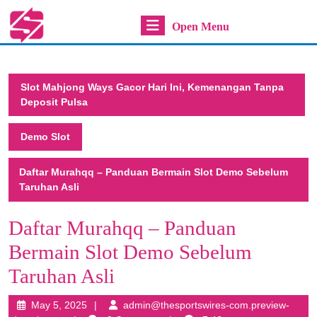
Skip
Open
Open Menu
to
content
Menu
Skip
to
Slot Mahjong Ways Gacor Hari Ini, Kemenangan Tanpa
content
Deposit Pulsa
Demo Slot
Daftar Murahqq – Panduan Bermain Slot Demo Sebelum
Taruhan Asli
Daftar Murahqq – Panduan
Bermain Slot Demo Sebelum
Taruhan Asli
May
May 5, 2025
admin@thesportswires-com.preview-