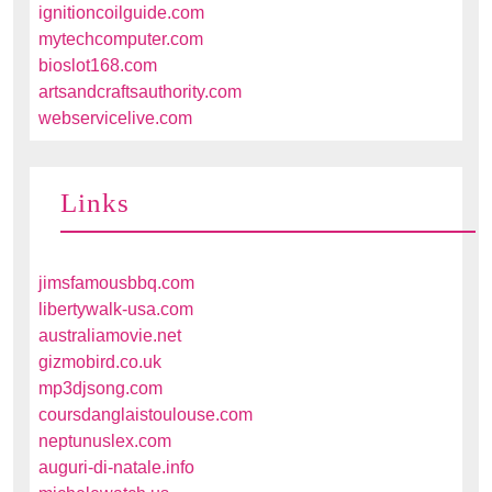
ignitioncoilguide.com
mytechcomputer.com
bioslot168.com
artsandcraftsauthority.com
webservicelive.com
Links
jimsfamousbbq.com
libertywalk-usa.com
australiamovie.net
gizmobird.co.uk
mp3djsong.com
coursdanglaistoulouse.com
neptunuslex.com
auguri-di-natale.info