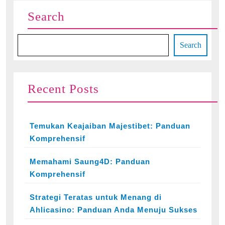
Search
Search
Recent Posts
Temukan Keajaiban Majestibet: Panduan
Komprehensif
Memahami Saung4D: Panduan
Komprehensif
Strategi Teratas untuk Menang di
Ahlicasino: Panduan Anda Menuju Sukses