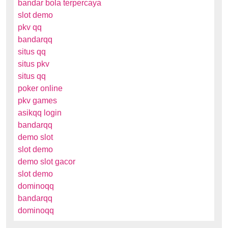
bandar bola terpercaya
slot demo
pkv qq
bandarqq
situs qq
situs pkv
situs qq
poker online
pkv games
asikqq login
bandarqq
demo slot
slot demo
demo slot gacor
slot demo
dominoqq
bandarqq
dominoqq