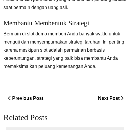
saat bermain dengan uang asli.
Membantu Membentuk Strategi
Bermain di slot demo memberi Anda banyak waktu untuk
menguji dan menyempurnakan strategi taruhan. Ini penting
karena meskipun slot adalah permainan berbasis
keberuntungan, strategi yang baik bisa membantu Anda
memaksimalkan peluang kemenangan Anda.
Post
Previous
Ne
Previous Post
Next Post
navigation
Post
Po
Related Posts