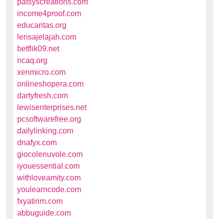
patsyscreations.com
income4proof.com
educaritas.org
lensajelajah.com
betflik09.net
ncaq.org
xenmicro.com
onlineshopera.com
dartyfresh.com
lewisenterprises.net
pcsoftwarefree.org
dailylinking.com
dnafyx.com
giocolenuvole.com
iyouessential.com
withloveamity.com
youlearncode.com
fxyatirim.com
abbuguide.com