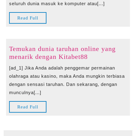
seluruh dunia masuk ke komputer atau[...]
Online
bersama
Read
Read Full
Oyo88
Full
Temukan dunia taruhan online yang
Temukan
menarik dengan Kitabet88
dunia
[ad_1] Jika Anda adalah penggemar permainan
taruhan
olahraga atau kasino, maka Anda mungkin terbiasa
online
dengan sensasi taruhan. Dan sekarang, dengan
yang
munculnya[...]
menarik
dengan
Read
Read Full
Kitabet88
Full