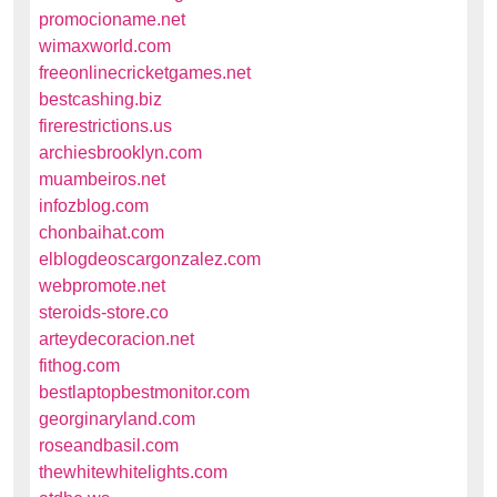
promocioname.net
wimaxworld.com
freeonlinecricketgames.net
bestcashing.biz
firerestrictions.us
archiesbrooklyn.com
muambeiros.net
infozblog.com
chonbaihat.com
elblogdeoscargonzalez.com
webpromote.net
steroids-store.co
arteydecoracion.net
fithog.com
bestlaptopbestmonitor.com
georginaryland.com
roseandbasil.com
thewhitewhitelights.com