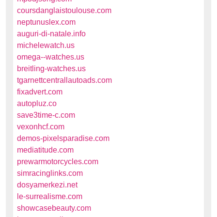
coursdanglaistoulouse.com
neptunuslex.com
auguri-di-natale.info
michelewatch.us
omega--watches.us
breitling-watches.us
tgarnettcentrallautoads.com
fixadvert.com
autopluz.co
save3time-c.com
vexonhcf.com
demos-pixelsparadise.com
mediatitude.com
prewarmotorcycles.com
simracinglinks.com
dosyamerkezi.net
le-surrealisme.com
showcasebeauty.com