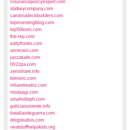
insurancepolicyexpert.com
statkeycompany.com
carolinadeckbuilders.com
topinvestingblog.com
top50tools.com
the-rep.com
saltyfranks.com
annerani.com
jazzatude.com
0022pa.com
zeroshare.info
bilesinc.com
milaretreatnz.com
modaagi.com
smallvilleph.com
galiciasuroeste.info
batallasdeguerra.com
dregstudios.com
neatstuffhelpskids.org