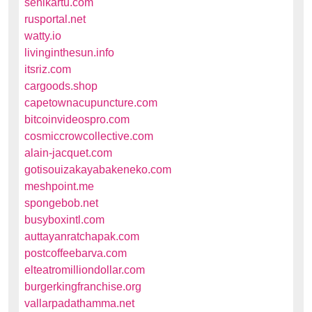
senikartu.com
rusportal.net
watty.io
livinginthesun.info
itsriz.com
cargoods.shop
capetownacupuncture.com
bitcoinvideospro.com
cosmiccrowcollective.com
alain-jacquet.com
gotisouizakayabakeneko.com
meshpoint.me
spongebob.net
busyboxintl.com
auttayanratchapak.com
postcoffeebarva.com
elteatromilliondollar.com
burgerkingfranchise.org
vallarpadathamma.net