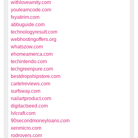
withloveamity.com
youlearncode.com
fxyatirim.com
abbuguide.com
technologyresult.com
webhostingoffers.org
whatszow.com
ehomeamerca.com
techintendo.com
techgreenpure.com
bestdropshipstore.com
cartelreviews.com
surfsway.com
nailartproduct.com
digitactseed.com
lvlcraft.com
90secondmoneyloans.com
xenmicro.com
rodrovers.com