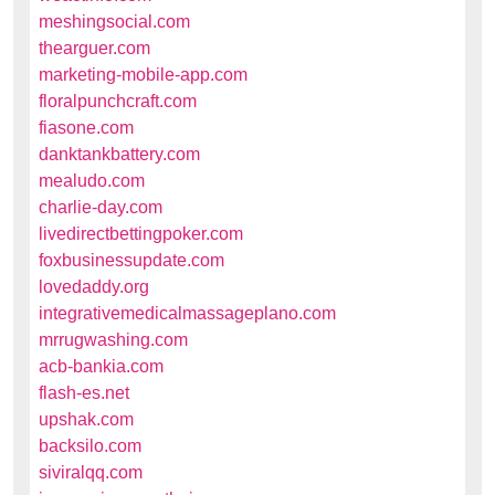
meshingsocial.com
thearguer.com
marketing-mobile-app.com
floralpunchcraft.com
fiasone.com
danktankbattery.com
mealudo.com
charlie-day.com
livedirectbettingpoker.com
foxbusinessupdate.com
lovedaddy.org
integrativemedicalmassageplano.com
mrrugwashing.com
acb-bankia.com
flash-es.net
upshak.com
backsilo.com
siviralqq.com