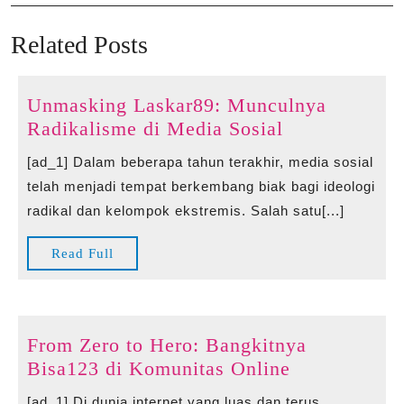
navigation
Post
Po
Related Posts
Unmasking Laskar89: Munculnya
Unmasking
Radikalisme di Media Sosial
Laskar89:
[ad_1] Dalam beberapa tahun terakhir, media sosial
Munculnya
telah menjadi tempat berkembang biak bagi ideologi
Radikalisme
radikal dan kelompok ekstremis. Salah satu[...]
di
Media
Read
Read Full
Sosial
Full
From Zero to Hero: Bangkitnya
From
Bisa123 di Komunitas Online
Zero
[ad_1] Di dunia internet yang luas dan terus