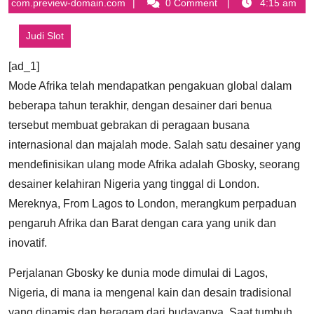
16,
admin@thesportswires-
com.preview-domain.com
0 Comment
4:15 am
2025
com.preview-
domain.com
Judi Slot
[ad_1]
Mode Afrika telah mendapatkan pengakuan global dalam
beberapa tahun terakhir, dengan desainer dari benua
tersebut membuat gebrakan di peragaan busana
internasional dan majalah mode. Salah satu desainer yang
mendefinisikan ulang mode Afrika adalah Gbosky, seorang
desainer kelahiran Nigeria yang tinggal di London.
Mereknya, From Lagos to London, merangkum perpaduan
pengaruh Afrika dan Barat dengan cara yang unik dan
inovatif.
Perjalanan Gbosky ke dunia mode dimulai di Lagos,
Nigeria, di mana ia mengenal kain dan desain tradisional
yang dinamis dan beragam dari budayanya. Saat tumbuh