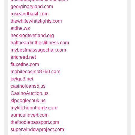
georginaryland.com
roseandbasil.com
thewhitewhitelights.com
atdhe.ws
heckrodtwetland.org
halfheardinthestillness.com
mybestmassagechair.com
ericreed.net
fluxetine.com
mobilecasino8760.com
betqq3.net
casinoloans5.us
CasinoAuction.us
kipooglecouk.us
mykitchennhome.com
aumoulinvert.com
thefoodiepassport.com
superwindowproject.com