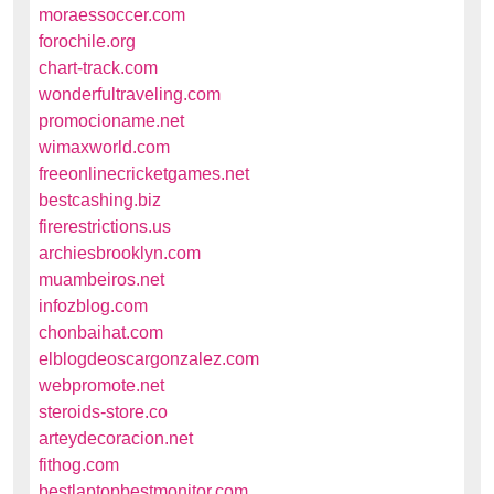
moraessoccer.com
forochile.org
chart-track.com
wonderfultraveling.com
promocioname.net
wimaxworld.com
freeonlinecricketgames.net
bestcashing.biz
firerestrictions.us
archiesbrooklyn.com
muambeiros.net
infozblog.com
chonbaihat.com
elblogdeoscargonzalez.com
webpromote.net
steroids-store.co
arteydecoracion.net
fithog.com
bestlaptopbestmonitor.com