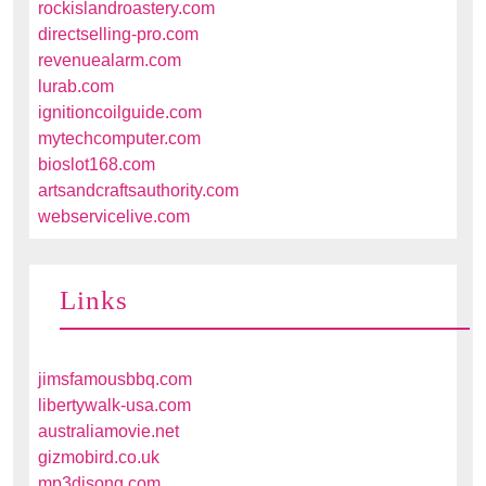
rockislandroastery.com
directselling-pro.com
revenuealarm.com
lurab.com
ignitioncoilguide.com
mytechcomputer.com
bioslot168.com
artsandcraftsauthority.com
webservicelive.com
Links
jimsfamousbbq.com
libertywalk-usa.com
australiamovie.net
gizmobird.co.uk
mp3djsong.com