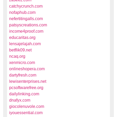
catchycrunch.com
nofaphub.com
nefertitingalls.com
patsyscreations.com
income4proof.com
educaritas.org
lensajelajah.com
betflik09.net
ncaq.org
xenmicro.com
onlineshopera.com
dartyfresh.com
lewisenterprises.net
pcsoftwarefree.org
dailylinking.com
dnafyx.com
giocolenuvole.com
iyouessential.com