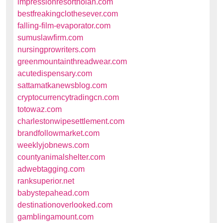
impressionresorthoian.com
bestfreakingclothesever.com
falling-film-evaporator.com
sumuslawfirm.com
nursingprowriters.com
greenmountainthreadwear.com
acutedispensary.com
sattamatkanewsblog.com
cryptocurrencytradingcn.com
totowaz.com
charlestonwipesettlement.com
brandfollowmarket.com
weeklyjobnews.com
countyanimalshelter.com
adwebtagging.com
ranksuperior.net
babystepahead.com
destinationoverlooked.com
gamblingamount.com