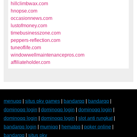
hillclimbwax.com
hnopse.com
occasionnews.com
lustofmoney.com
timebusinesszone.com
peppers-reflection.com
tuneoflife.com
windowwellmaintenancepros.com
affiliateholder.com
menuqq
|
situs pkv games
|
bandarqq
|
bandarqq
|
dominoqq login
|
dominoqq login
|
dominoqq login
|
dominoqq login
|
dominoqq login
|
slot anti rungkat
|
bandarqq login
|
murniqq
|
hematqq
|
poker online
|
bandarqq
|
situs pkv