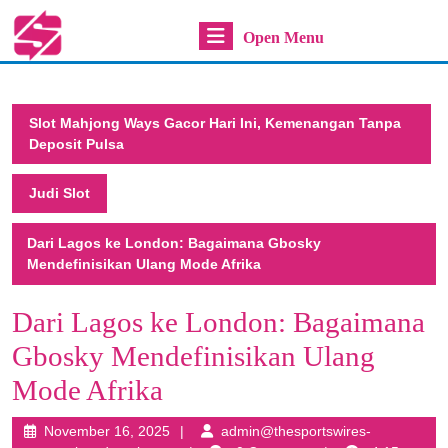
Skip
Open
Open Menu
to
content
Menu
Skip
to
Slot Mahjong Ways Gacor Hari Ini, Kemenangan Tanpa
content
Deposit Pulsa
Judi Slot
Dari Lagos ke London: Bagaimana Gbosky
Mendefinisikan Ulang Mode Afrika
Dari Lagos ke London: Bagaimana
Gbosky Mendefinisikan Ulang
Mode Afrika
November
November 16, 2025
admin@thesportswires-