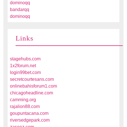
dominoqq
bandarqq
dominoqq
Links
stagehubs.com
1x2forum.net
login99bet.com
secretcourtesans.com
onlinebahisforum1.com
chicagoheadline.com
camming.org
rajalion88.com
goupuntacana.com
riversedgepark.com
zaseez.com