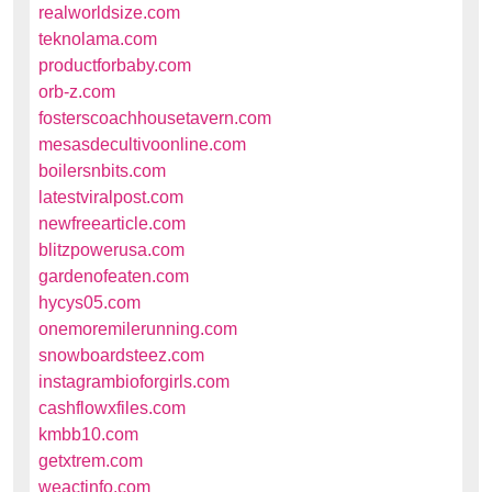
realworldsize.com
teknolama.com
productforbaby.com
orb-z.com
fosterscoachhousetavern.com
mesasdecultivoonline.com
boilersnbits.com
latestviralpost.com
newfreearticle.com
blitzpowerusa.com
gardenofeaten.com
hycys05.com
onemoremilerunning.com
snowboardsteez.com
instagrambioforgirls.com
cashflowxfiles.com
kmbb10.com
getxtrem.com
weactinfo.com