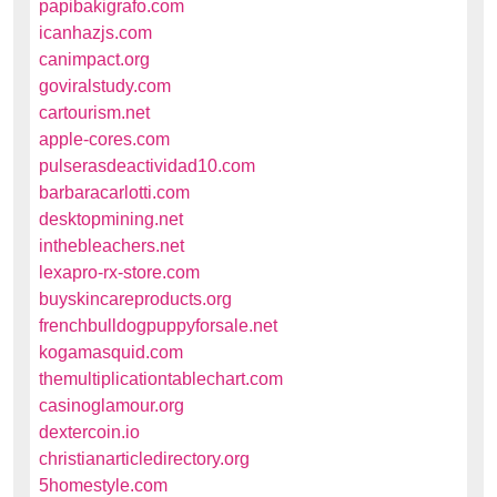
papibakigrafo.com
icanhazjs.com
canimpact.org
goviralstudy.com
cartourism.net
apple-cores.com
pulserasdeactividad10.com
barbaracarlotti.com
desktopmining.net
inthebleachers.net
lexapro-rx-store.com
buyskincareproducts.org
frenchbulldogpuppyforsale.net
kogamasquid.com
themultiplicationtablechart.com
casinoglamour.org
dextercoin.io
christianarticledirectory.org
5homestyle.com