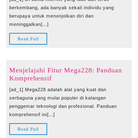
to
berkembang, ada banyak sekali individu yang
Hero:
berupaya untuk menonjolkan diri dan
Bangkitnya
meninggalkan[...]
Bisa123
di
Read
Read Full
Komunitas
Full
Online
Menjelajahi Fitur Mega228: Panduan
Menjelajahi
Komprehensif
Fitur
[ad_1] Mega228 adalah alat yang kuat dan
Mega228:
serbaguna yang mulai populer di kalangan
Panduan
penggemar teknologi dan profesional. Panduan
Komprehensif
komprehensif ini[...]
Read
Read Full
Full