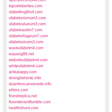
topceleberites.com
ufabetting8m4.com
ufabetunionum3.com
ufabetvalueum3.com
ufabetvaultm7.com
ufabetvillageum7.com
ufabetvoicem3.com
waveufabetm4.com
wayang88.net
websiteufabetm4.com
whiteufabetm4.com
anikalappy.com
dininghelsinki.info
duanfrescariverside.info
etilerx.com
finestreplica.net
flounderandfumble.com
healthohunt.com