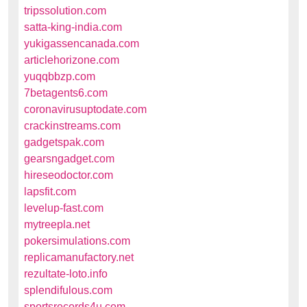
tripssolution.com
satta-king-india.com
yukigassencanada.com
articlehorizone.com
yuqqbbzp.com
7betagents6.com
coronavirusuptodate.com
crackinstreams.com
gadgetspak.com
gearsngadget.com
hireseodoctor.com
lapsfit.com
levelup-fast.com
mytreepla.net
pokersimulations.com
replicamanufactory.net
rezultate-loto.info
splendifulous.com
sportsrecords4u.com