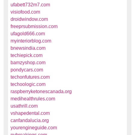
ufabett732m7.com
visiofood.com
droidwindow.com
freeprsubmission.com
ufagold666.com
myinteriorblog.com
bnewsindia.com
techiepick.com
bamzyshop.com
pondycars.com
techonfutures.com
techoologic.com
raspberryketonescanada.org
medihealthrules.com
usathrill.com
vshapedental.com
canfandalucia.org
yourengineguide.com
nybreakings.com