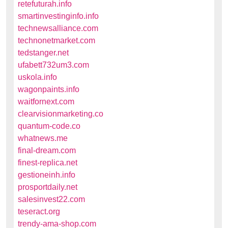
retefuturah.info
smartinvestinginfo.info
technewsalliance.com
technonetmarket.com
tedstanger.net
ufabett732um3.com
uskola.info
wagonpaints.info
waitfornext.com
clearvisionmarketing.co
quantum-code.co
whatnews.me
final-dream.com
finest-replica.net
gestioneinh.info
prosportdaily.net
salesinvest22.com
teseract.org
trendy-ama-shop.com