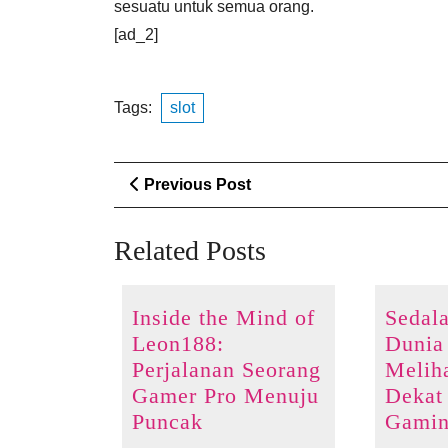
sesuatu untuk semua orang.
[ad_2]
Tags:
slot
Post
Previous
Previous Post
Post
navigation
Related Posts
Inside the Mind of
Sedal
Leon188:
Dunia 
Perjalanan Seorang
Melih
Gamer Pro Menuju
Dekat
Inside
Puncak
Gami
the