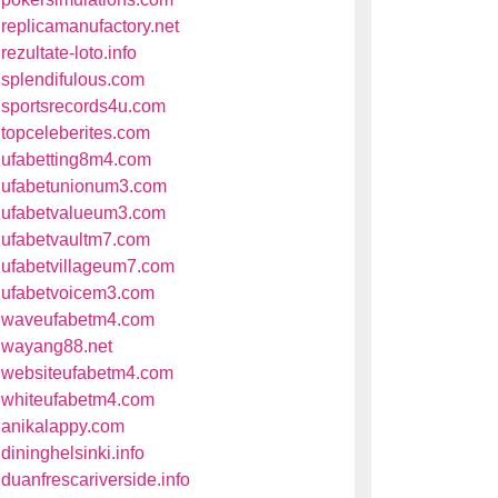
replicamanufactory.net
rezultate-loto.info
splendifulous.com
sportsrecords4u.com
topceleberites.com
ufabetting8m4.com
ufabetunionum3.com
ufabetvalueum3.com
ufabetvaultm7.com
ufabetvillageum7.com
ufabetvoicem3.com
waveufabetm4.com
wayang88.net
websiteufabetm4.com
whiteufabetm4.com
anikalappy.com
dininghelsinki.info
duanfrescariverside.info