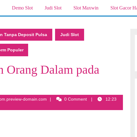
Demo Slot
Judi Slot
Slot Maxwin
Slot Gacor Ha
n Tanpa Deposit Pulsa
Judi Slot
orm Populer
n Orang Dalam pada
admin@thesportswires-
com.preview-domain.com
0 Comment
12:23
com.preview-
domain.com