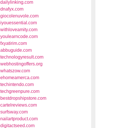
dailylinking.com
dnafyx.com
giocolenuvole.com
iyouessential.com
withloveamity.com
youlearncode.com
fxyatirim.com
abbuguide.com
technologyresult.com
webhostingoffers.org
whatszow.com
ehomeamerca.com
techintendo.com
techgreenpure.com
bestdropshipstore.com
cartelreviews.com
surfsway.com
nailartproduct.com
digitactseed.com