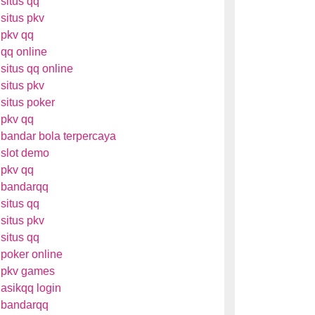
situs qq
situs pkv
pkv qq
qq online
situs qq online
situs pkv
situs poker
pkv qq
bandar bola terpercaya
slot demo
pkv qq
bandarqq
situs qq
situs pkv
situs qq
poker online
pkv games
asikqq login
bandarqq