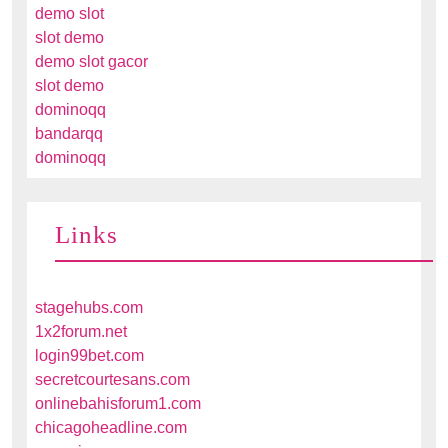
demo slot
slot demo
demo slot gacor
slot demo
dominoqq
bandarqq
dominoqq
Links
stagehubs.com
1x2forum.net
login99bet.com
secretcourtesans.com
onlinebahisforum1.com
chicagoheadline.com