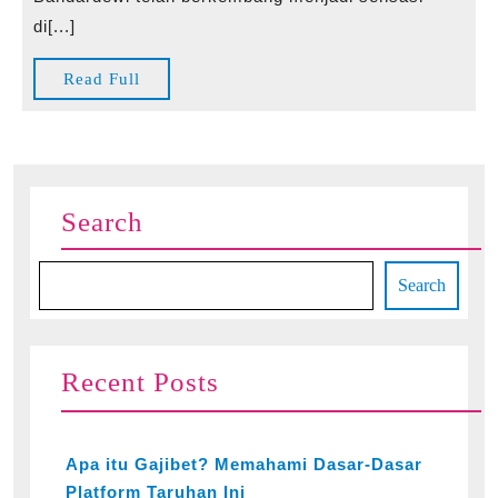
Sensasi:
di[...]
Perjalanan
Bandarde
Read
Read Full
Full
Search
Search
Recent Posts
Apa itu Gajibet? Memahami Dasar-Dasar
Platform Taruhan Ini