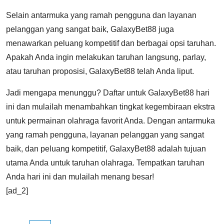
Selain antarmuka yang ramah pengguna dan layanan
pelanggan yang sangat baik, GalaxyBet88 juga
menawarkan peluang kompetitif dan berbagai opsi taruhan.
Apakah Anda ingin melakukan taruhan langsung, parlay,
atau taruhan proposisi, GalaxyBet88 telah Anda liput.
Jadi mengapa menunggu? Daftar untuk GalaxyBet88 hari
ini dan mulailah menambahkan tingkat kegembiraan ekstra
untuk permainan olahraga favorit Anda. Dengan antarmuka
yang ramah pengguna, layanan pelanggan yang sangat
baik, dan peluang kompetitif, GalaxyBet88 adalah tujuan
utama Anda untuk taruhan olahraga. Tempatkan taruhan
Anda hari ini dan mulailah menang besar!
[ad_2]