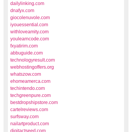
dailylinking.com
dnafyx.com
giocolenuvole.com
iyouessential.com
withloveamity.com
youlearncode.com
fxyatirim.com
abbuguide.com
technologyresult.com
webhostingoffers.org
whatszow.com
ehomeamerca.com
techintendo.com
techgreenpure.com
bestdropshipstore.com
cartelreviews.com
surfsway.com
nailartproduct.com
digitactseed.com