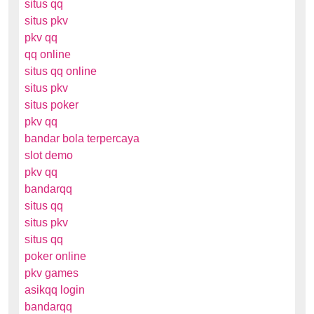
situs qq
situs pkv
pkv qq
qq online
situs qq online
situs pkv
situs poker
pkv qq
bandar bola terpercaya
slot demo
pkv qq
bandarqq
situs qq
situs pkv
situs qq
poker online
pkv games
asikqq login
bandarqq