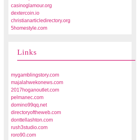
casinoglamour.org
dextercoin.io
christianarticledirectory.org
5homestyle.com
Links
mygamblingstory.com
majalahwekonews.com
2017hoganoutlet.com
pelmanec.com
domino99qq.net
directoryoftheweb.com
donttellashton.com
rush3studio.com
roro90.com