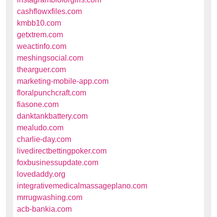
cashflowxfiles.com
kmbb10.com
getxtrem.com
weactinfo.com
meshingsocial.com
thearguer.com
marketing-mobile-app.com
floralpunchcraft.com
fiasone.com
danktankbattery.com
mealudo.com
charlie-day.com
livedirectbettingpoker.com
foxbusinessupdate.com
lovedaddy.org
integrativemedicalmassageplano.com
mrrugwashing.com
acb-bankia.com