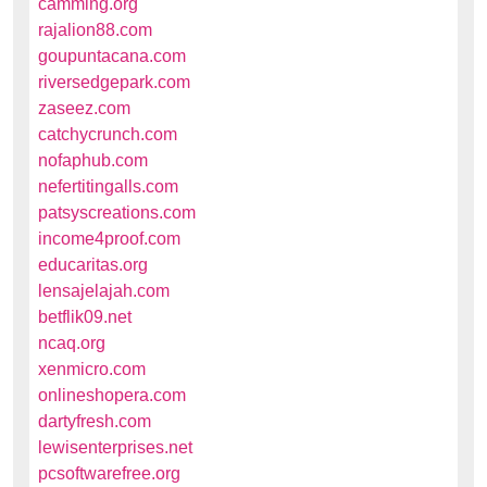
camming.org
rajalion88.com
goupuntacana.com
riversedgepark.com
zaseez.com
catchycrunch.com
nofaphub.com
nefertitingalls.com
patsyscreations.com
income4proof.com
educaritas.org
lensajelajah.com
betflik09.net
ncaq.org
xenmicro.com
onlineshopera.com
dartyfresh.com
lewisenterprises.net
pcsoftwarefree.org