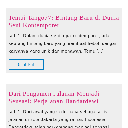
Temui Tango77: Bintang Baru di Dunia
Temui
Seni Kontemporer
Tango77:
[ad_1] Dalam dunia seni rupa kontemporer, ada
Bintang
seorang bintang baru yang membuat heboh dengan
Baru
karyanya yang unik dan menawan. Temui[...]
di
Dunia
Read
Read Full
Seni
Full
Kontemporer
Dari Pengamen Jalanan Menjadi
Dari
Sensasi: Perjalanan Bandardewi
Pengamen
[ad_1] Dari awal yang sederhana sebagai artis
Jalanan
jalanan di kota Jakarta yang ramai, Indonesia,
Menjadi
Bandardewi telah berkembang menjadi sensasi