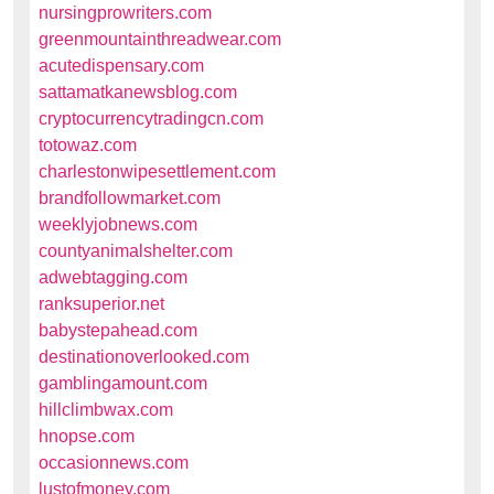
nursingprowriters.com
greenmountainthreadwear.com
acutedispensary.com
sattamatkanewsblog.com
cryptocurrencytradingcn.com
totowaz.com
charlestonwipesettlement.com
brandfollowmarket.com
weeklyjobnews.com
countyanimalshelter.com
adwebtagging.com
ranksuperior.net
babystepahead.com
destinationoverlooked.com
gamblingamount.com
hillclimbwax.com
hnopse.com
occasionnews.com
lustofmoney.com