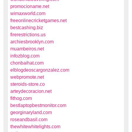
promocioname.net
wimaxworld.com
freeonlinecricketgames.net
bestcashing.biz
firerestrictions.us
archiesbrooklyn.com
muambeiros.net
infozblog.com
chonbaihat.com
elblogdeoscargonzalez.com
webpromote.net
steroids-store.co
arteydecoracion.net
fithog.com
bestlaptopbestmonitor.com
georginaryland.com
roseandbasil.com
thewhitewhitelights.com