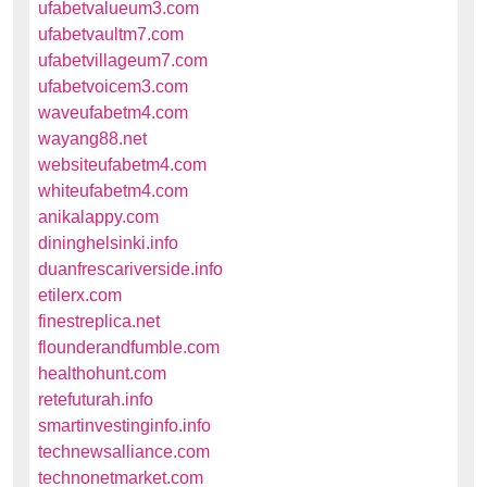
ufabetvalueum3.com
ufabetvaultm7.com
ufabetvillageum7.com
ufabetvoicem3.com
waveufabetm4.com
wayang88.net
websiteufabetm4.com
whiteufabetm4.com
anikalappy.com
dininghelsinki.info
duanfrescariverside.info
etilerx.com
finestreplica.net
flounderandfumble.com
healthohunt.com
retefuturah.info
smartinvestinginfo.info
technewsalliance.com
technonetmarket.com