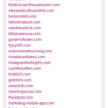
fosterscoachhousetavern.com
mesasdecultivoonline.com
boilersnbits.com
latestviralpost.com
newfreearticle.com
blitzpowerusa.com
gardenofeaten.com
hycys05.com
onemoremilerunning.com
snowboardsteez.com
instagrambioforgirls.com
cashflowxfiles.com
kmbb10.com
getxtrem.com
weactinfo.com
meshingsocial.com
thearguer.com
marketing-mobile-app.com