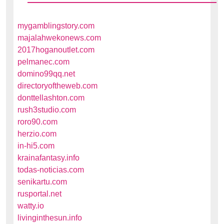
mygamblingstory.com
majalahwekonews.com
2017hoganoutlet.com
pelmanec.com
domino99qq.net
directoryoftheweb.com
donttellashton.com
rush3studio.com
roro90.com
herzio.com
in-hi5.com
krainafantasy.info
todas-noticias.com
senikartu.com
rusportal.net
watty.io
livinginthesun.info