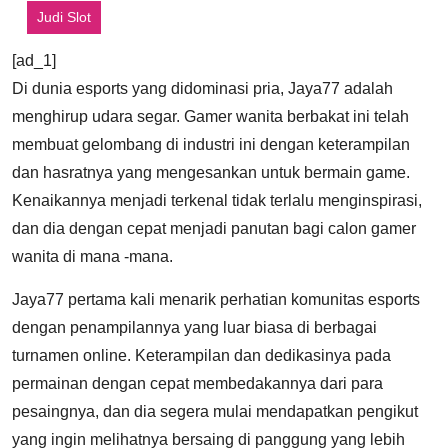
domain.com
Judi Slot
[ad_1]
Di dunia esports yang didominasi pria, Jaya77 adalah
menghirup udara segar. Gamer wanita berbakat ini telah
membuat gelombang di industri ini dengan keterampilan
dan hasratnya yang mengesankan untuk bermain game.
Kenaikannya menjadi terkenal tidak terlalu menginspirasi,
dan dia dengan cepat menjadi panutan bagi calon gamer
wanita di mana -mana.
Jaya77 pertama kali menarik perhatian komunitas esports
dengan penampilannya yang luar biasa di berbagai
turnamen online. Keterampilan dan dedikasinya pada
permainan dengan cepat membedakannya dari para
pesaingnya, dan dia segera mulai mendapatkan pengikut
yang ingin melihatnya bersaing di panggung yang lebih