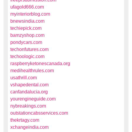
ufagold666.com
myinteriorblog.com
bnewsindia.com
techiepick.com
bamzyshop.com
pondycars.com
techonfutures.com
techoologic.com
raspberryketonescanada.org
medihealthrules.com
usathrill.com
vshapedental.com
canfandalucia.org
yourengineguide.com
nybreakings.com
outstationcabsservices.com
thekrtagy.com
xchangeindia.com