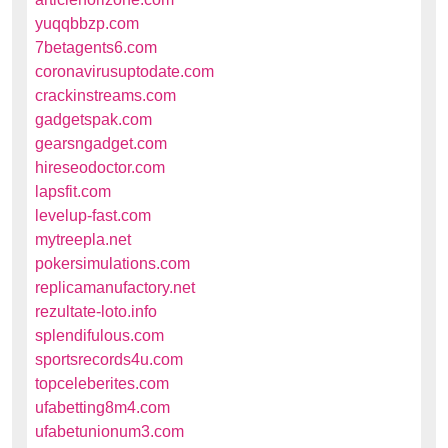
yuqqbbzp.com
7betagents6.com
coronavirusuptodate.com
crackinstreams.com
gadgetspak.com
gearsngadget.com
hireseodoctor.com
lapsfit.com
levelup-fast.com
mytreepla.net
pokersimulations.com
replicamanufactory.net
rezultate-loto.info
splendifulous.com
sportsrecords4u.com
topceleberites.com
ufabetting8m4.com
ufabetunionum3.com