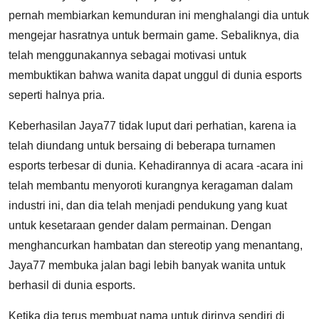
pernah membiarkan kemunduran ini menghalangi dia untuk
mengejar hasratnya untuk bermain game. Sebaliknya, dia
telah menggunakannya sebagai motivasi untuk
membuktikan bahwa wanita dapat unggul di dunia esports
seperti halnya pria.
Keberhasilan Jaya77 tidak luput dari perhatian, karena ia
telah diundang untuk bersaing di beberapa turnamen
esports terbesar di dunia. Kehadirannya di acara -acara ini
telah membantu menyoroti kurangnya keragaman dalam
industri ini, dan dia telah menjadi pendukung yang kuat
untuk kesetaraan gender dalam permainan. Dengan
menghancurkan hambatan dan stereotip yang menantang,
Jaya77 membuka jalan bagi lebih banyak wanita untuk
berhasil di dunia esports.
Ketika dia terus membuat nama untuk dirinya sendiri di