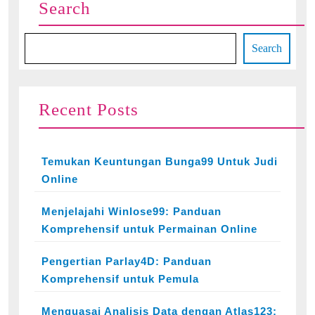
Search
Search
Recent Posts
Temukan Keuntungan Bunga99 Untuk Judi
Online
Menjelajahi Winlose99: Panduan
Komprehensif untuk Permainan Online
Pengertian Parlay4D: Panduan
Komprehensif untuk Pemula
Menguasai Analisis Data dengan Atlas123: