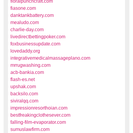
floralpunchcraft.com
fiasone.com
danktankbattery.com
mealudo.com
charlie-day.com
livedirectbettingpoker.com
foxbusinessupdate.com
lovedaddy.org
integrativemedicalmassageplano.com
mrrugwashing.com
acb-bankia.com
flash-es.net
upshak.com
backsilo.com
siviralqq.com
impressionresorthoian.com
bestfreakingclothesever.com
falling-film-evaporator.com
sumuslawfirm.com