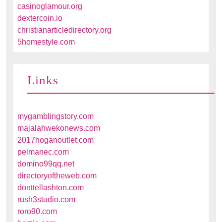
casinoglamour.org
dextercoin.io
christianarticledirectory.org
5homestyle.com
Links
mygamblingstory.com
majalahwekonews.com
2017hoganoutlet.com
pelmanec.com
domino99qq.net
directoryoftheweb.com
donttellashton.com
rush3studio.com
roro90.com