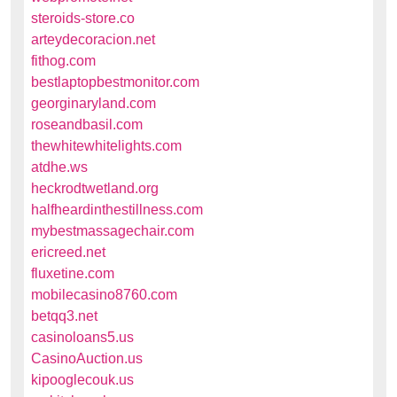
steroids-store.co
arteydecoracion.net
fithog.com
bestlaptopbestmonitor.com
georginaryland.com
roseandbasil.com
thewhitewhitelights.com
atdhe.ws
heckrodtwetland.org
halfheardinthestillness.com
mybestmassagechair.com
ericreed.net
fluxetine.com
mobilecasino8760.com
betqq3.net
casinoloans5.us
CasinoAuction.us
kipooglecouk.us