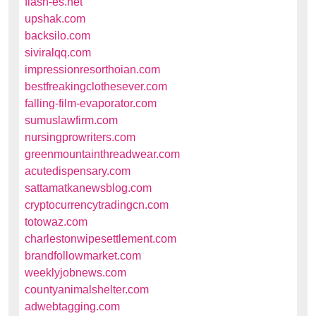
flash-es.net
upshak.com
backsilo.com
siviralqq.com
impressionresorthoian.com
bestfreakingclothesever.com
falling-film-evaporator.com
sumuslawfirm.com
nursingprowriters.com
greenmountainthreadwear.com
acutedispensary.com
sattamatkanewsblog.com
cryptocurrencytradingcn.com
totowaz.com
charlestonwipesettlement.com
brandfollowmarket.com
weeklyjobnews.com
countyanimalshelter.com
adwebtagging.com