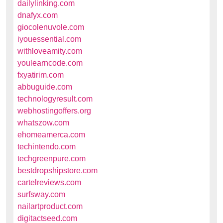
dailylinking.com
dnafyx.com
giocolenuvole.com
iyouessential.com
withloveamity.com
youlearncode.com
fxyatirim.com
abbuguide.com
technologyresult.com
webhostingoffers.org
whatszow.com
ehomeamerca.com
techintendo.com
techgreenpure.com
bestdropshipstore.com
cartelreviews.com
surfsway.com
nailartproduct.com
digitactseed.com