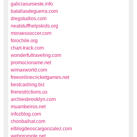
galiciasuroeste.info
batallasdeguerra.com
dregstudios.com
neatstuffhelpskids.org
moraessoccer.com
forochile.org
chart-track.com
wonderfultraveling.com
promocioname.net
wimaxworld.com
freeonlinecricketgames.net
bestcashing.biz
firerestrictions.us
archiesbrooklyn.com
muambeiros.net
infozblog.com
chonbaihat.com
elblogdeoscargonzalez.com
webpromote.net