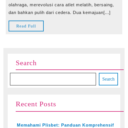
pada
olahraga, merevolusi cara atlet melatih, bersaing,
Olah
dan bahkan pulih dari cedera. Dua kemajuan[...]
Baga
Anal
Read
Read Full
dan
Full
Tekn
yang
Dapa
Dipa
Search
Men
Gam
Search
Recent Posts
Memahami Plisbet: Panduan Komprehensif