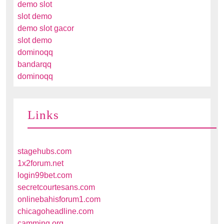
demo slot
slot demo
demo slot gacor
slot demo
dominoqq
bandarqq
dominoqq
Links
stagehubs.com
1x2forum.net
login99bet.com
secretcourtesans.com
onlinebahisforum1.com
chicagoheadline.com
camming.org