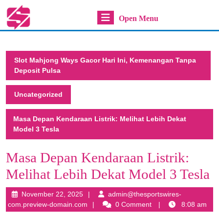
Skip
Open
Open Menu
to
content
Menu
Skip
to
Slot Mahjong Ways Gacor Hari Ini, Kemenangan Tanpa
content
Deposit Pulsa
Uncategorized
Masa Depan Kendaraan Listrik: Melihat Lebih Dekat
Model 3 Tesla
Masa Depan Kendaraan Listrik:
Melihat Lebih Dekat Model 3 Tesla
November
November 22, 2025
admin@thesportswires-
22,
admin@thesportswires-
com.preview-domain.com
0 Comment
8:08 am
2025
com.preview-