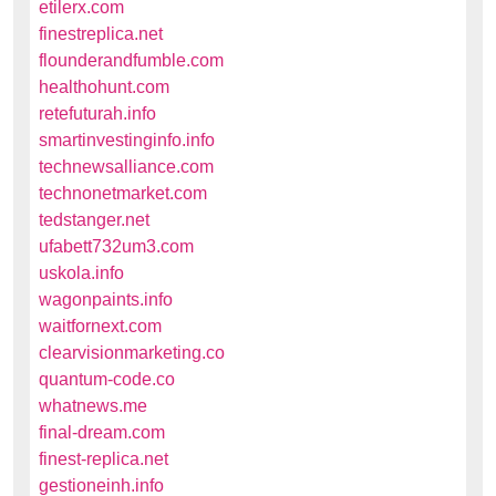
etilerx.com
finestreplica.net
flounderandfumble.com
healthohunt.com
retefuturah.info
smartinvestinginfo.info
technewsalliance.com
technonetmarket.com
tedstanger.net
ufabett732um3.com
uskola.info
wagonpaints.info
waitfornext.com
clearvisionmarketing.co
quantum-code.co
whatnews.me
final-dream.com
finest-replica.net
gestioneinh.info