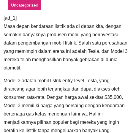
domain.com
Uncategorized
[ad_1]
Masa depan kendaraan listrik ada di depan kita, dengan
semakin banyaknya produsen mobil yang berinvestasi
dalam pengembangan mobil listrik. Salah satu perusahaan
yang memimpin dalam arena ini adalah Tesla, dan Model 3
mereka telah menghasilkan banyak gebrakan di dunia
otomotif.
Model 3 adalah mobil listrik entry-level Tesla, yang
dirancang agar lebih terjangkau dan dapat diakses oleh
konsumen rata-rata. Dengan harga awal sekitar $35.000,
Model 3 memiliki harga yang bersaing dengan kendaraan
bertenaga gas kelas menengah lainnya. Hal ini
menjadikannya pilihan populer bagi mereka yang ingin
beralih ke listrik tanpa mengeluarkan banyak uang.