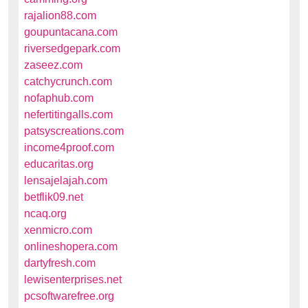
rajalion88.com
goupuntacana.com
riversedgepark.com
zaseez.com
catchycrunch.com
nofaphub.com
nefertitingalls.com
patsyscreations.com
income4proof.com
educaritas.org
lensajelajah.com
betflik09.net
ncaq.org
xenmicro.com
onlineshopera.com
dartyfresh.com
lewisenterprises.net
pcsoftwarefree.org