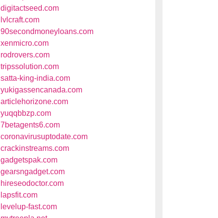
digitactseed.com
lvlcraft.com
90secondmoneyloans.com
xenmicro.com
rodrovers.com
tripssolution.com
satta-king-india.com
yukigassencanada.com
articlehorizone.com
yuqqbbzp.com
7betagents6.com
coronavirusuptodate.com
crackinstreams.com
gadgetspak.com
gearsngadget.com
hireseodoctor.com
lapsfit.com
levelup-fast.com