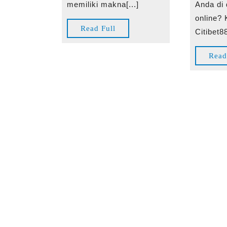
memiliki makna[...]
Anda di 
online? 
Read
Read Full
Citibet88
Full
Read