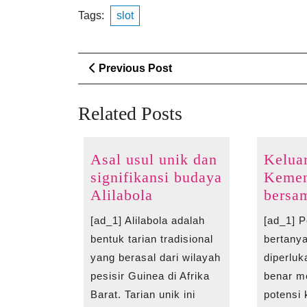
Tags:
slot
Post
Previous
Previous Post
Post
navigation
Related Posts
Asal usul unik dan
Kelua
signifikansi budaya
Kemen
Asal
Alilabola
bersa
usul
[ad_1] Alilabola adalah
[ad_1] 
unik
bentuk tarian tradisional
bertany
dan
yang berasal dari wilayah
diperluk
signifikansi
pesisir Guinea di Afrika
benar m
budaya
Barat. Tarian unik ini
potensi
Alilabola