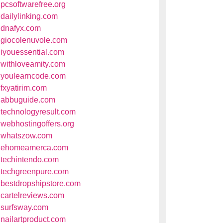
pcsoftwarefree.org
dailylinking.com
dnafyx.com
giocolenuvole.com
iyouessential.com
withloveamity.com
youlearncode.com
fxyatirim.com
abbuguide.com
technologyresult.com
webhostingoffers.org
whatszow.com
ehomeamerca.com
techintendo.com
techgreenpure.com
bestdropshipstore.com
cartelreviews.com
surfsway.com
nailartproduct.com