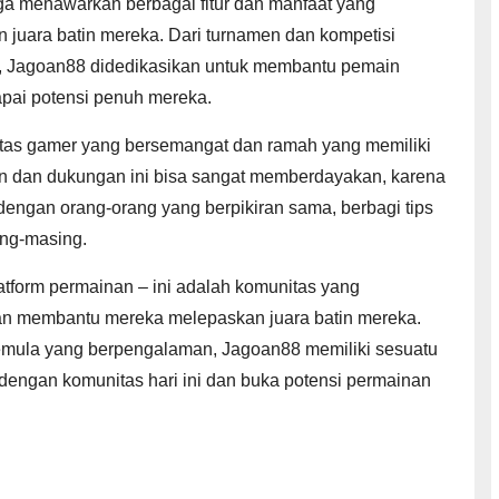
a menawarkan berbagai fitur dan manfaat yang
juara batin mereka. Dari turnamen dan kompetisi
m, Jagoan88 didedikasikan untuk membantu pemain
pai potensi penuh mereka.
tas gamer yang bersemangat dan ramah yang memiliki
n dan dukungan ini bisa sangat memberdayakan, karena
engan orang-orang yang berpikiran sama, berbagi tips
ing-masing.
atform permainan – ini adalah komunitas yang
n membantu mereka melepaskan juara batin mereka.
emula yang berpengalaman, Jagoan88 memiliki sesuatu
engan komunitas hari ini dan buka potensi permainan