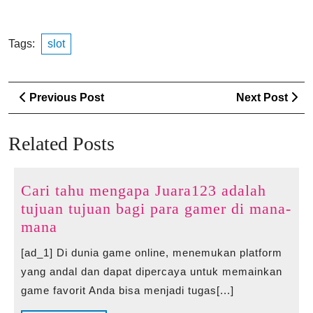
Tags:
slot
Post
Previous
Ne
Previous Post
Next Post
navigation
Post
Po
Related Posts
Cari tahu mengapa Juara123 adalah
tujuan tujuan bagi para gamer di mana-
Cari
mana
tahu
[ad_1] Di dunia game online, menemukan platform
mengapa
yang andal dan dapat dipercaya untuk memainkan
Juara123
game favorit Anda bisa menjadi tugas[...]
adalah