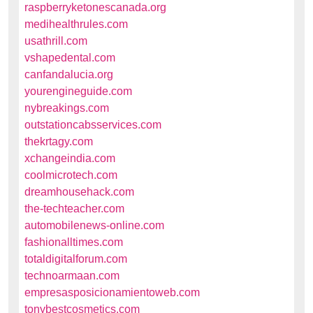
raspberryketonescanada.org
medihealthrules.com
usathrill.com
vshapedental.com
canfandalucia.org
yourengineguide.com
nybreakings.com
outstationcabsservices.com
thekrtagy.com
xchangeindia.com
coolmicrotech.com
dreamhousehack.com
the-techteacher.com
automobilenews-online.com
fashionalltimes.com
totaldigitalforum.com
technoarmaan.com
empresasposicionamientoweb.com
tonybestcosmetics.com