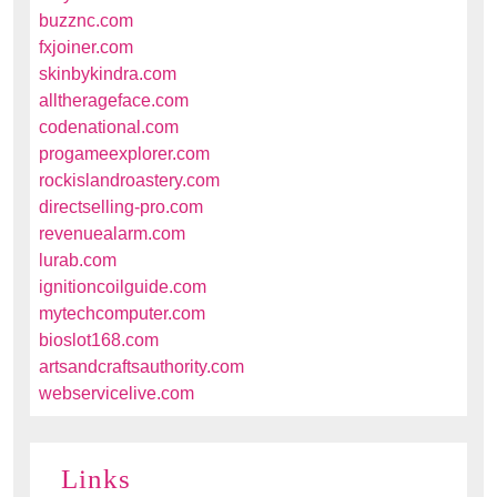
buzznc.com
fxjoiner.com
skinbykindra.com
alltherageface.com
codenational.com
progameexplorer.com
rockislandroastery.com
directselling-pro.com
revenuealarm.com
lurab.com
ignitioncoilguide.com
mytechcomputer.com
bioslot168.com
artsandcraftsauthority.com
webservicelive.com
Links