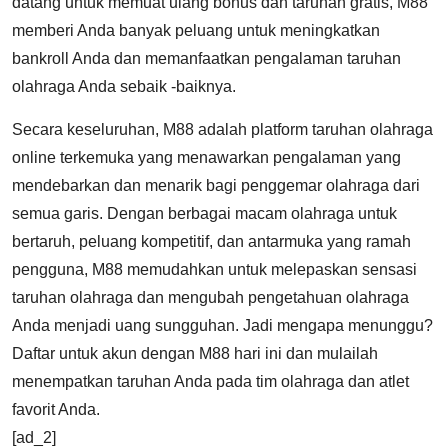
datang untuk memuat ulang bonus dan taruhan gratis, M88
memberi Anda banyak peluang untuk meningkatkan
bankroll Anda dan memanfaatkan pengalaman taruhan
olahraga Anda sebaik -baiknya.
Secara keseluruhan, M88 adalah platform taruhan olahraga
online terkemuka yang menawarkan pengalaman yang
mendebarkan dan menarik bagi penggemar olahraga dari
semua garis. Dengan berbagai macam olahraga untuk
bertaruh, peluang kompetitif, dan antarmuka yang ramah
pengguna, M88 memudahkan untuk melepaskan sensasi
taruhan olahraga dan mengubah pengetahuan olahraga
Anda menjadi uang sungguhan. Jadi mengapa menunggu?
Daftar untuk akun dengan M88 hari ini dan mulailah
menempatkan taruhan Anda pada tim olahraga dan atlet
favorit Anda.
[ad_2]