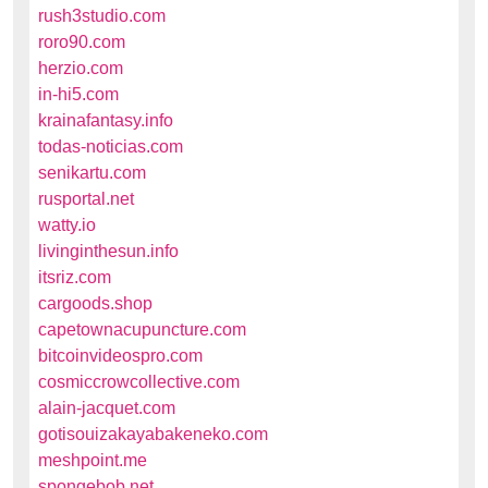
rush3studio.com
roro90.com
herzio.com
in-hi5.com
krainafantasy.info
todas-noticias.com
senikartu.com
rusportal.net
watty.io
livinginthesun.info
itsriz.com
cargoods.shop
capetownacupuncture.com
bitcoinvideospro.com
cosmiccrowcollective.com
alain-jacquet.com
gotisouizakayabakeneko.com
meshpoint.me
spongebob.net