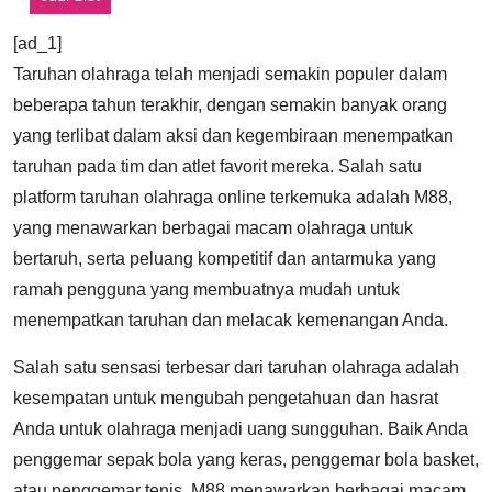
[ad_1]
Taruhan olahraga telah menjadi semakin populer dalam
beberapa tahun terakhir, dengan semakin banyak orang
yang terlibat dalam aksi dan kegembiraan menempatkan
taruhan pada tim dan atlet favorit mereka. Salah satu
platform taruhan olahraga online terkemuka adalah M88,
yang menawarkan berbagai macam olahraga untuk
bertaruh, serta peluang kompetitif dan antarmuka yang
ramah pengguna yang membuatnya mudah untuk
menempatkan taruhan dan melacak kemenangan Anda.
Salah satu sensasi terbesar dari taruhan olahraga adalah
kesempatan untuk mengubah pengetahuan dan hasrat
Anda untuk olahraga menjadi uang sungguhan. Baik Anda
penggemar sepak bola yang keras, penggemar bola basket,
atau penggemar tenis, M88 menawarkan berbagai macam