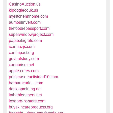
CasinoAuction.us
kipooglecouk.us
mykitchennhome.com
aumoulinvert.com
thefoodiepassport.com
superwindowproject.com
papibakigrafo.com
icanhazjs.com
canimpact.org
goviralstudy.com
cartourism.net
apple-cores.com
pulserasdeactividad10.com
barbaracarlotti.com
desktopmining.net
inthebleachers.net
lexapro-rx-store.com
buyskincareproducts.org