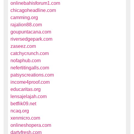
onlinebahisforum1.com
chicagoheadline.com
camming.org
rajalion88.com
goupuntacana.com
riversedgepark.com
zaseez.com
catchycrunch.com
nofaphub.com
nefertitingalls.com
patsyscreations.com
income4proof.com
educaritas.org
lensajelajah.com
betflik09.net
ncaq.org
xenmicro.com
onlineshopera.com
dartyfresh.com