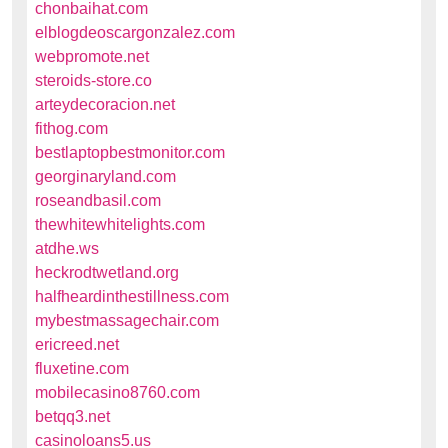
chonbaihat.com
elblogdeoscargonzalez.com
webpromote.net
steroids-store.co
arteydecoracion.net
fithog.com
bestlaptopbestmonitor.com
georginaryland.com
roseandbasil.com
thewhitewhitelights.com
atdhe.ws
heckrodtwetland.org
halfheardinthestillness.com
mybestmassagechair.com
ericreed.net
fluxetine.com
mobilecasino8760.com
betqq3.net
casinoloans5.us