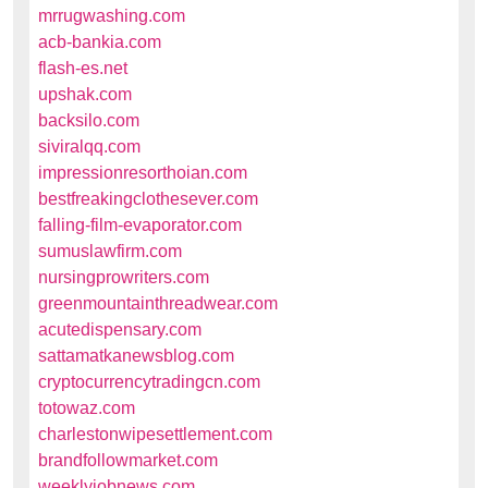
mrrugwashing.com
acb-bankia.com
flash-es.net
upshak.com
backsilo.com
siviralqq.com
impressionresorthoian.com
bestfreakingclothesever.com
falling-film-evaporator.com
sumuslawfirm.com
nursingprowriters.com
greenmountainthreadwear.com
acutedispensary.com
sattamatkanewsblog.com
cryptocurrencytradingcn.com
totowaz.com
charlestonwipesettlement.com
brandfollowmarket.com
weeklyjobnews.com