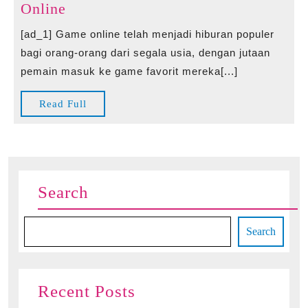
Membuka
Online
Kekuatan
[ad_1] Game online telah menjadi hiburan populer
Login
bagi orang-orang dari segala usia, dengan jutaan
MPO500:
pemain masuk ke game favorit mereka[...]
Alat
yang
Read
Read Full
Harus
Full
Dimiliki
untuk
Game
Online
Search
Search
Recent Posts