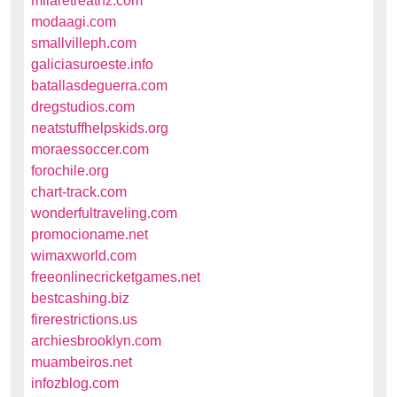
milaretreatnz.com
modaagi.com
smallvilleph.com
galiciasuroeste.info
batallasdeguerra.com
dregstudios.com
neatstuffhelpskids.org
moraessoccer.com
forochile.org
chart-track.com
wonderfultraveling.com
promocioname.net
wimaxworld.com
freeonlinecricketgames.net
bestcashing.biz
firerestrictions.us
archiesbrooklyn.com
muambeiros.net
infozblog.com