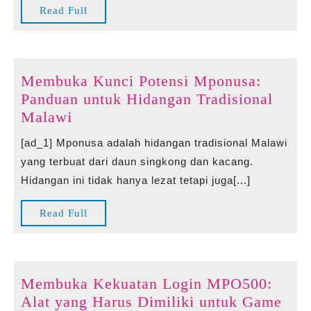
tujuan
Read
Read Full
tujuan
Full
bagi
para
gamer
Membuka Kunci Potensi Mponusa:
di
Panduan untuk Hidangan Tradisional
mana-
Membuka
Malawi
mana
Kunci
[ad_1] Mponusa adalah hidangan tradisional Malawi
Potensi
yang terbuat dari daun singkong dan kacang.
Mponusa:
Hidangan ini tidak hanya lezat tetapi juga[...]
Panduan
untuk
Read
Read Full
Hidangan
Full
Tradisional
Malawi
Membuka Kekuatan Login MPO500:
Alat yang Harus Dimiliki untuk Game