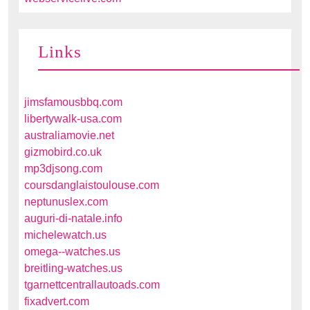
Links
jimsfamousbbq.com
libertywalk-usa.com
australiamovie.net
gizmobird.co.uk
mp3djsong.com
coursdanglaistoulouse.com
neptunuslex.com
auguri-di-natale.info
michelewatch.us
omega--watches.us
breitling-watches.us
tgarnettcentrallautoads.com
fixadvert.com