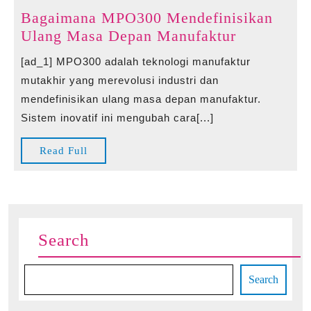
Bagaimana MPO300 Mendefinisikan
Bagaimana
Ulang Masa Depan Manufaktur
MPO300
[ad_1] MPO300 adalah teknologi manufaktur
Mendefini
mutakhir yang merevolusi industri dan
Ulang
mendefinisikan ulang masa depan manufaktur.
Masa
Sistem inovatif ini mengubah cara[...]
Depan
Manufaktu
Read
Read Full
Full
Search
Search