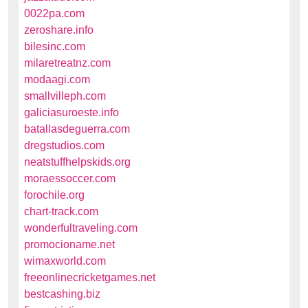
0022pa.com
zeroshare.info
bilesinc.com
milaretreatnz.com
modaagi.com
smallvilleph.com
galiciasuroeste.info
batallasdeguerra.com
dregstudios.com
neatstuffhelpskids.org
moraessoccer.com
forochile.org
chart-track.com
wonderfultraveling.com
promocioname.net
wimaxworld.com
freeonlinecricketgames.net
bestcashing.biz