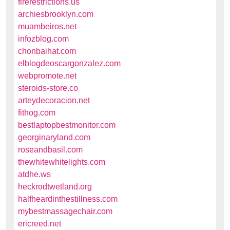
firerestrictions.us
archiesbrooklyn.com
muambeiros.net
infozblog.com
chonbaihat.com
elblogdeoscargonzalez.com
webpromote.net
steroids-store.co
arteydecoracion.net
fithog.com
bestlaptopbestmonitor.com
georginaryland.com
roseandbasil.com
thewhitewhitelights.com
atdhe.ws
heckrodtwetland.org
halfheardinthestillness.com
mybestmassagechair.com
ericreed.net