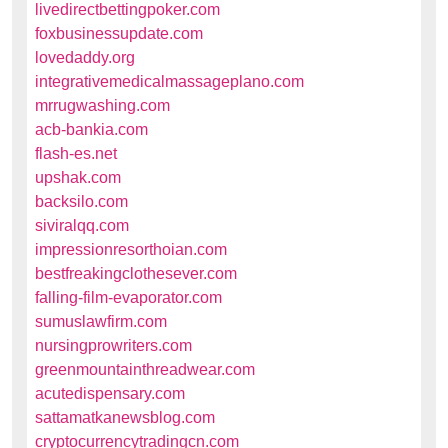
livedirectbettingpoker.com
foxbusinessupdate.com
lovedaddy.org
integrativemedicalmassageplano.com
mrrugwashing.com
acb-bankia.com
flash-es.net
upshak.com
backsilo.com
siviralqq.com
impressionresorthoian.com
bestfreakingclothesever.com
falling-film-evaporator.com
sumuslawfirm.com
nursingprowriters.com
greenmountainthreadwear.com
acutedispensary.com
sattamatkanewsblog.com
cryptocurrencytradingcn.com