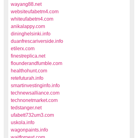
wayang88.net
websiteufabetm4.com
whiteufabetm4.com
anikalappy.com
dininghelsinki.info
duanfrescariverside.info
etilerx.com
finestreplica.net
flounderandfumble.com
healthohunt.com
retefuturah.info
smartinvestinginfo.info
technewsalliance.com
technonetmarket.com
tedstanger.net
ufabett732um3.com
uskola.info
wagonpaints.info
waitfornext.com