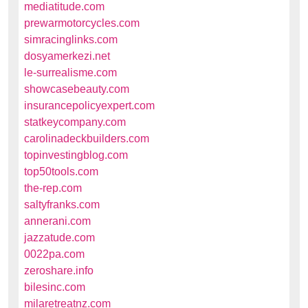
mediatitude.com
prewarmotorcycles.com
simracinglinks.com
dosyamerkezi.net
le-surrealisme.com
showcasebeauty.com
insurancepolicyexpert.com
statkeycompany.com
carolinadeckbuilders.com
topinvestingblog.com
top50tools.com
the-rep.com
saltyfranks.com
annerani.com
jazzatude.com
0022pa.com
zeroshare.info
bilesinc.com
milaretreatnz.com