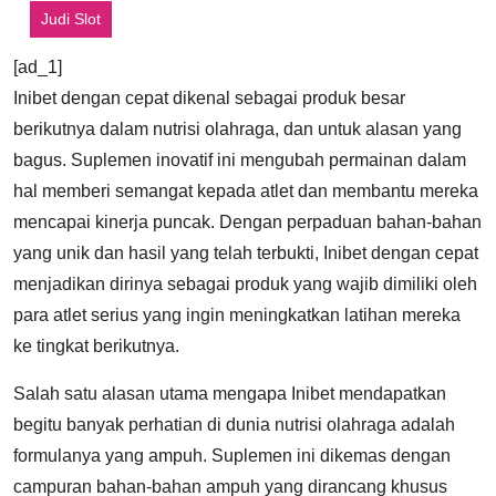
domain.com
Judi Slot
[ad_1]
Inibet dengan cepat dikenal sebagai produk besar
berikutnya dalam nutrisi olahraga, dan untuk alasan yang
bagus. Suplemen inovatif ini mengubah permainan dalam
hal memberi semangat kepada atlet dan membantu mereka
mencapai kinerja puncak. Dengan perpaduan bahan-bahan
yang unik dan hasil yang telah terbukti, Inibet dengan cepat
menjadikan dirinya sebagai produk yang wajib dimiliki oleh
para atlet serius yang ingin meningkatkan latihan mereka
ke tingkat berikutnya.
Salah satu alasan utama mengapa Inibet mendapatkan
begitu banyak perhatian di dunia nutrisi olahraga adalah
formulanya yang ampuh. Suplemen ini dikemas dengan
campuran bahan-bahan ampuh yang dirancang khusus