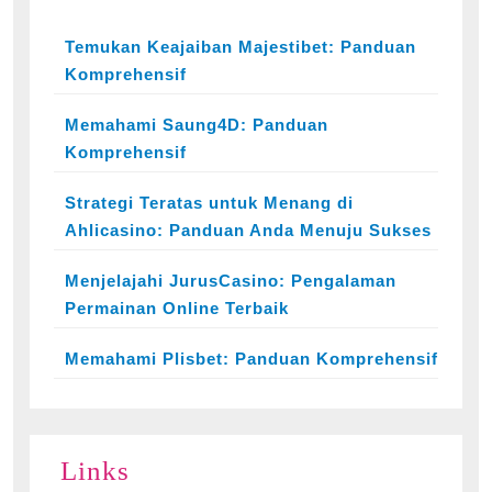
Temukan Keajaiban Majestibet: Panduan
Komprehensif
Memahami Saung4D: Panduan
Komprehensif
Strategi Teratas untuk Menang di
Ahlicasino: Panduan Anda Menuju Sukses
Menjelajahi JurusCasino: Pengalaman
Permainan Online Terbaik
Memahami Plisbet: Panduan Komprehensif
Links