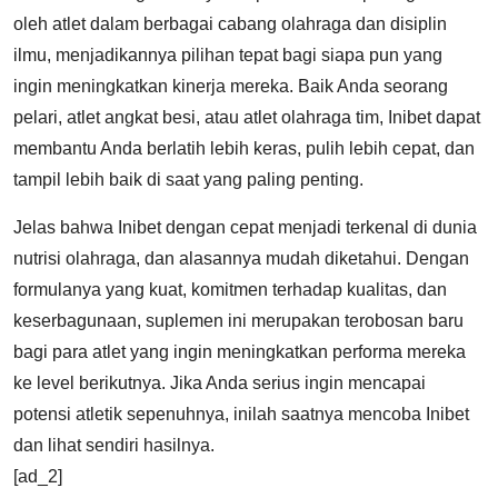
oleh atlet dalam berbagai cabang olahraga dan disiplin
ilmu, menjadikannya pilihan tepat bagi siapa pun yang
ingin meningkatkan kinerja mereka. Baik Anda seorang
pelari, atlet angkat besi, atau atlet olahraga tim, Inibet dapat
membantu Anda berlatih lebih keras, pulih lebih cepat, dan
tampil lebih baik di saat yang paling penting.
Jelas bahwa Inibet dengan cepat menjadi terkenal di dunia
nutrisi olahraga, dan alasannya mudah diketahui. Dengan
formulanya yang kuat, komitmen terhadap kualitas, dan
keserbagunaan, suplemen ini merupakan terobosan baru
bagi para atlet yang ingin meningkatkan performa mereka
ke level berikutnya. Jika Anda serius ingin mencapai
potensi atletik sepenuhnya, inilah saatnya mencoba Inibet
dan lihat sendiri hasilnya.
[ad_2]