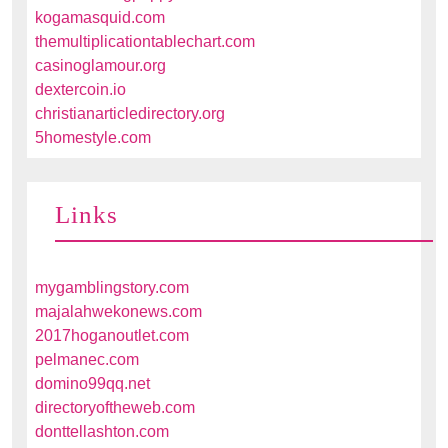
kogamasquid.com
themultiplicationtablechart.com
casinoglamour.org
dextercoin.io
christianarticledirectory.org
5homestyle.com
Links
mygamblingstory.com
majalahwekonews.com
2017hoganoutlet.com
pelmanec.com
domino99qq.net
directoryoftheweb.com
donttellashton.com