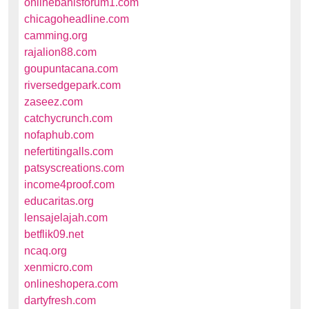
onlinebahisforum1.com
chicagoheadline.com
camming.org
rajalion88.com
goupuntacana.com
riversedgepark.com
zaseez.com
catchycrunch.com
nofaphub.com
nefertitingalls.com
patsyscreations.com
income4proof.com
educaritas.org
lensajelajah.com
betflik09.net
ncaq.org
xenmicro.com
onlineshopera.com
dartyfresh.com