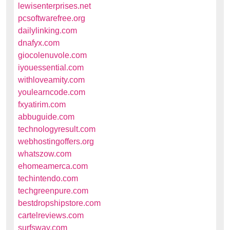
lewisenterprises.net
pcsoftwarefree.org
dailylinking.com
dnafyx.com
giocolenuvole.com
iyouessential.com
withloveamity.com
youlearncode.com
fxyatirim.com
abbuguide.com
technologyresult.com
webhostingoffers.org
whatszow.com
ehomeamerca.com
techintendo.com
techgreenpure.com
bestdropshipstore.com
cartelreviews.com
surfsway.com