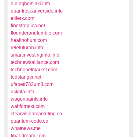
dininghelsinki.info
duanfrescariverside.info
etilerx.com
finestreplica.net
flounderandfumble.com
healthohunt.com
retefuturah.info
smartinvestinginfo.info
technewsalliance.com
technonetmarket.com
tedstanger.net
ufabett732um3.com
uskola.info
wagonpaints.info
waitfornext.com
clearvisionmarketing.co
quantum-code.co
whatnews.me
final-dream.com