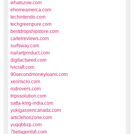
whatszow.com
ehomeamerca.com
techintendo.com
techgreenpure.com
bestdropshipstore.com
cartelreviews.com
surfsway.com
nailartproduct.com
digitactseed.com
lvlcraft.com
90secondmoneyloans.com
xenmicro.com
rodrovers.com
tripssolution.com
satta-king-india.com
yukigassencanada.com
articlehorizone.com
yuqqbbzp.com
7betagents6.com