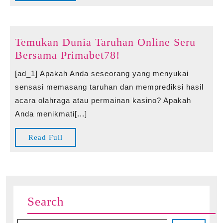
Full
at
the
Artist’s
Temukan Dunia Taruhan Online Seru
Unique
Temukan
Bersama Primabet78!
Style
Dunia
[ad_1] Apakah Anda seseorang yang menyukai
Taruhan
sensasi memasang taruhan dan memprediksi hasil
Online
acara olahraga atau permainan kasino? Apakah
Seru
Anda menikmati[...]
Bersama
Primabet78!
Read
Read Full
Full
Search