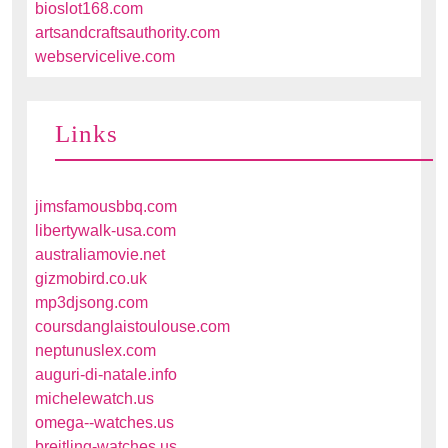
bioslot168.com
artsandcraftsauthority.com
webservicelive.com
Links
jimsfamousbbq.com
libertywalk-usa.com
australiamovie.net
gizmobird.co.uk
mp3djsong.com
coursdanglaistoulouse.com
neptunuslex.com
auguri-di-natale.info
michelewatch.us
omega--watches.us
breitling-watches.us