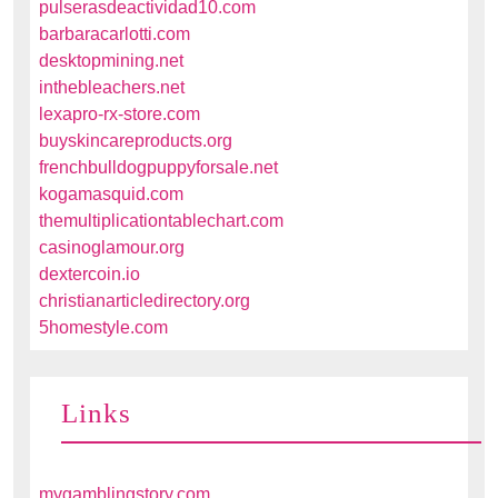
pulserasdeactividad10.com
barbaracarlotti.com
desktopmining.net
inthebleachers.net
lexapro-rx-store.com
buyskincareproducts.org
frenchbulldogpuppyforsale.net
kogamasquid.com
themultiplicationtablechart.com
casinoglamour.org
dextercoin.io
christianarticledirectory.org
5homestyle.com
Links
mygamblingstory.com