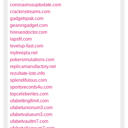
coronavirusuptodate.com
crackinstreams.com
gadgetspak.com
gearsngadget.com
hireseodoctor.com
lapsfit.com
levelup-fast.com
mytreepla.net
pokersimulations.com
replicamanufactory.net
rezultate-loto.info
splendifulous.com
sportsrecords4u.com
topceleberites.com
ufabetting8m4.com
ufabetunionum3.com
ufabetvalueum3.com
ufabetvaultm7.com