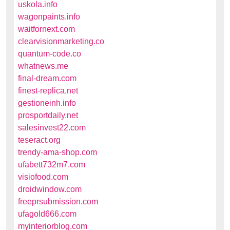
uskola.info
wagonpaints.info
waitfornext.com
clearvisionmarketing.co
quantum-code.co
whatnews.me
final-dream.com
finest-replica.net
gestioneinh.info
prosportdaily.net
salesinvest22.com
teseract.org
trendy-ama-shop.com
ufabett732m7.com
visiofood.com
droidwindow.com
freeprsubmission.com
ufagold666.com
myinteriorblog.com