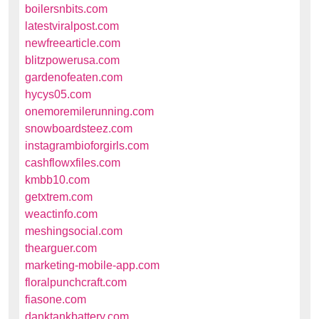
boilersnbits.com
latestviralpost.com
newfreearticle.com
blitzpowerusa.com
gardenofeaten.com
hycys05.com
onemoremilerunning.com
snowboardsteez.com
instagrambioforgirls.com
cashflowxfiles.com
kmbb10.com
getxtrem.com
weactinfo.com
meshingsocial.com
thearguer.com
marketing-mobile-app.com
floralpunchcraft.com
fiasone.com
danktankbattery.com