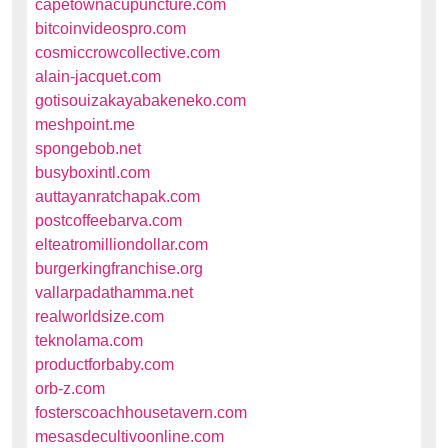
capetownacupuncture.com
bitcoinvideospro.com
cosmiccrowcollective.com
alain-jacquet.com
gotisouizakayabakeneko.com
meshpoint.me
spongebob.net
busyboxintl.com
auttayanratchapak.com
postcoffeebarva.com
elteatromilliondollar.com
burgerkingfranchise.org
vallarpadathamma.net
realworldsize.com
teknolama.com
productforbaby.com
orb-z.com
fosterscoachhousetavern.com
mesasdecultivoonline.com