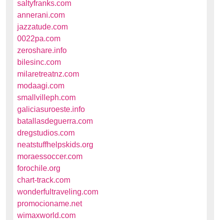
saltyfranks.com
annerani.com
jazzatude.com
0022pa.com
zeroshare.info
bilesinc.com
milaretreatnz.com
modaagi.com
smallvilleph.com
galiciasuroeste.info
batallasdeguerra.com
dregstudios.com
neatstuffhelpskids.org
moraessoccer.com
forochile.org
chart-track.com
wonderfultraveling.com
promocioname.net
wimaxworld.com