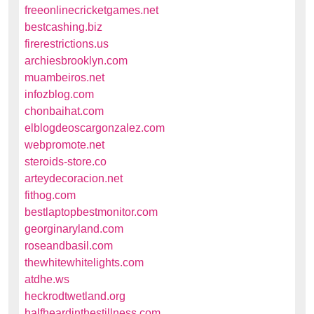
freeonlinecricketgames.net
bestcashing.biz
firerestrictions.us
archiesbrooklyn.com
muambeiros.net
infozblog.com
chonbaihat.com
elblogdeoscargonzalez.com
webpromote.net
steroids-store.co
arteydecoracion.net
fithog.com
bestlaptopbestmonitor.com
georginaryland.com
roseandbasil.com
thewhitewhitelights.com
atdhe.ws
heckrodtwetland.org
halfheardinthestillness.com