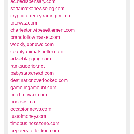
acutedispensary.com
sattamatkanewsblog.com
cryptocurrencytradingcn.com
totowaz.com
charlestonwipesettlement.com
brandfollowmarket.com
weeklyjobnews.com
countyanimalshelter.com
adwebtagging.com
ranksuperior.net
babystepahead.com
destinationoverlooked.com
gamblingamount.com
hillclimbwax.com
hnopse.com
occasionnews.com
lustofmoney.com
timebusinesszone.com
peppers-reflection.com