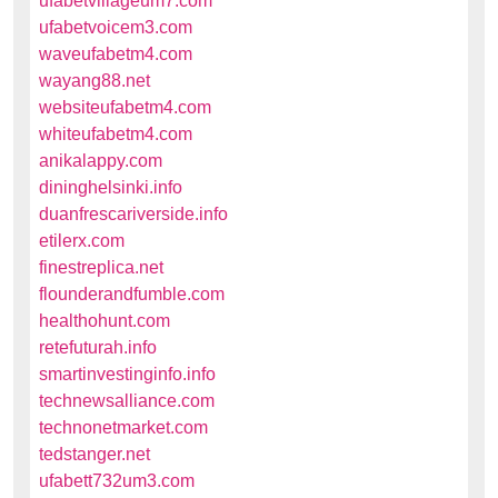
ufabetvillageum7.com
ufabetvoicem3.com
waveufabetm4.com
wayang88.net
websiteufabetm4.com
whiteufabetm4.com
anikalappy.com
dininghelsinki.info
duanfrescariverside.info
etilerx.com
finestreplica.net
flounderandfumble.com
healthohunt.com
retefuturah.info
smartinvestinginfo.info
technewsalliance.com
technonetmarket.com
tedstanger.net
ufabett732um3.com