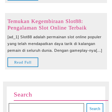
Full
Temukan Kegembiraan Slot88:
Temukan
Pengalaman Slot Online Terbaik
Kegembir
[ad_1] Slot88 adalah permainan slot online populer
Slot88:
yang telah mendapatkan daya tarik di kalangan
Pengalam
pemain di seluruh dunia. Dengan gameplay-nya[...]
Slot
Online
Read
Read Full
Terbaik
Full
Search
Search