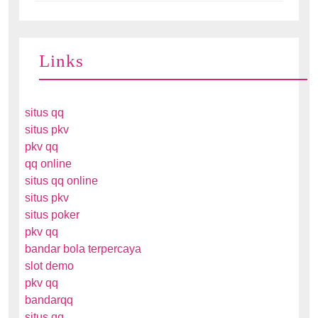
Links
situs qq
situs pkv
pkv qq
qq online
situs qq online
situs pkv
situs poker
pkv qq
bandar bola terpercaya
slot demo
pkv qq
bandarqq
situs qq