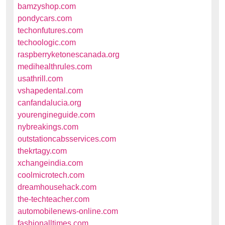
bamzyshop.com
pondycars.com
techonfutures.com
techoologic.com
raspberryketonescanada.org
medihealthrules.com
usathrill.com
vshapedental.com
canfandalucia.org
yourengineguide.com
nybreakings.com
outstationcabsservices.com
thekrtagy.com
xchangeindia.com
coolmicrotech.com
dreamhousehack.com
the-techteacher.com
automobilenews-online.com
fashionalltimes.com