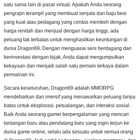
satu sama lain di pasar virtual. Apakah Anda seorang
pengrajin terampil yang membuat senjata dan baju besi
yang kuat atau pedagang yang cerdas membeli dengan
harga rendah dan menjual dengan harga tinggi, ada
peluang tak terbatas untuk menghasilkan keuntungan di
dunia Dragon69. Dengan menguasai seni berdagang dan
berinvestasi dengan bijak, Anda dapat mengumpulkan
kekayaan dan menjadi salah satu pemain terkaya dalam
permainan ini.
Secara keseluruhan, Dragon69 adalah MMORPG
mendebarkan dan imersif yang menawarkan peluang tanpa
batas untuk eksplorasi, petualangan, dan interaksi sosial.
Baik Anda seorang gamer berpengalaman yang mencari
tantangan baru atau pendatang baru yang ingin terjun ke
dunia game online, selalu ada sesuatu untuk semua orang