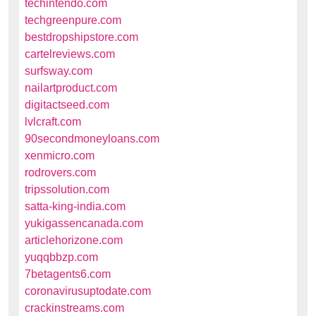
techintendo.com
techgreenpure.com
bestdropshipstore.com
cartelreviews.com
surfsway.com
nailartproduct.com
digitactseed.com
lvlcraft.com
90secondmoneyloans.com
xenmicro.com
rodrovers.com
tripssolution.com
satta-king-india.com
yukigassencanada.com
articlehorizone.com
yuqqbbzp.com
7betagents6.com
coronavirusuptodate.com
crackinstreams.com