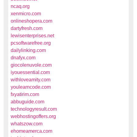
ncaq.org
xenmicro.com
onlineshopera.com
dartyfresh.com
lewisenterprises.net
pcsoftwarefree.org
dailylinking.com
dnafyx.com
giocolenuvole.com
iyouessential.com
withloveamity.com
youlearncode.com
fxyatirim.com
abbuguide.com
technologyresult.com
webhostingoffers.org
whatszow.com
ehomeamerca.com