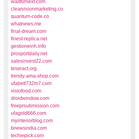
waitfornext.com
clearvisionmarketing.co
quantum-code.co
whatnews.me
final-dream.com
finest-replica.net
gestioneinh.info
prosportdaily.net
salesinvest22.com
teseract.org
trendy-ama-shop.com
ufabett732m7.com
visiofood.com
droidwindow.com
freeprsubmission.com
ufagold666.com
myinteriorblog.com
bnewsindia.com
techiepick.com