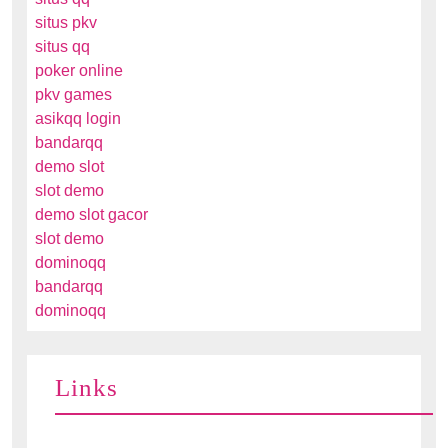
situs pkv
situs qq
poker online
pkv games
asikqq login
bandarqq
demo slot
slot demo
demo slot gacor
slot demo
dominoqq
bandarqq
dominoqq
Links