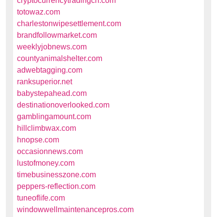
cryptocurrencytradingcn.com
totowaz.com
charlestonwipesettlement.com
brandfollowmarket.com
weeklyjobnews.com
countyanimalshelter.com
adwebtagging.com
ranksuperior.net
babystepahead.com
destinationoverlooked.com
gamblingamount.com
hillclimbwax.com
hnopse.com
occasionnews.com
lustofmoney.com
timebusinesszone.com
peppers-reflection.com
tuneoflife.com
windowwellmaintenancepros.com