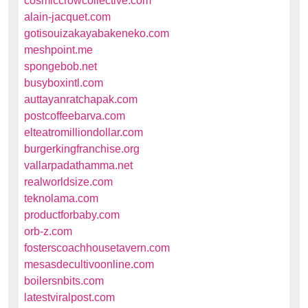
cosmiccrowcollective.com
alain-jacquet.com
gotisouizakayabakeneko.com
meshpoint.me
spongebob.net
busyboxintl.com
auttayanratchapak.com
postcoffeebarva.com
elteatromilliondollar.com
burgerkingfranchise.org
vallarpadathamma.net
realworldsize.com
teknolama.com
productforbaby.com
orb-z.com
fosterscoachhousetavern.com
mesasdecultivoonline.com
boilersnbits.com
latestviralpost.com