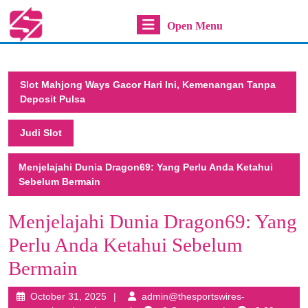
Skip
Open
Open Menu
to
content
Menu
Skip
to
Slot Mahjong Ways Gacor Hari Ini, Kemenangan Tanpa
content
Deposit Pulsa
Judi Slot
Menjelajahi Dunia Dragon69: Yang Perlu Anda Ketahui
Sebelum Bermain
Menjelajahi Dunia Dragon69: Yang
Perlu Anda Ketahui Sebelum
Bermain
October
October 31, 2025
admin@thesportswires-