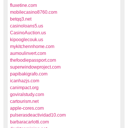
fluxetine.com
mobilecasino8760.com
betqq3.net
casinoloans5.us
CasinoAuction.us
kipooglecouk.us
mykitchennhome.com
aumoulinvert.com
thefoodiepassport.com
superwindowproject.com
papibakigrafo.com
icanhazjs.com
canimpact.org
goviralstudy.com
cartourism.net
apple-cores.com
pulserasdeactividad10.com
barbaracarlotti.com