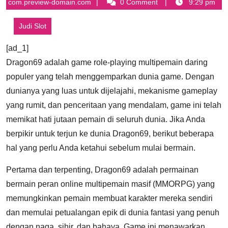
31,
admin@thesportswires-
com.preview-domain.com
0 Comment
9:29 pm
2025
com.preview-
domain.com
Judi Slot
[ad_1]
Dragon69 adalah game role-playing multipemain daring
populer yang telah menggemparkan dunia game. Dengan
dunianya yang luas untuk dijelajahi, mekanisme gameplay
yang rumit, dan penceritaan yang mendalam, game ini telah
memikat hati jutaan pemain di seluruh dunia. Jika Anda
berpikir untuk terjun ke dunia Dragon69, berikut beberapa
hal yang perlu Anda ketahui sebelum mulai bermain.
Pertama dan terpenting, Dragon69 adalah permainan
bermain peran online multipemain masif (MMORPG) yang
memungkinkan pemain membuat karakter mereka sendiri
dan memulai petualangan epik di dunia fantasi yang penuh
dengan naga, sihir, dan bahaya. Game ini menawarkan