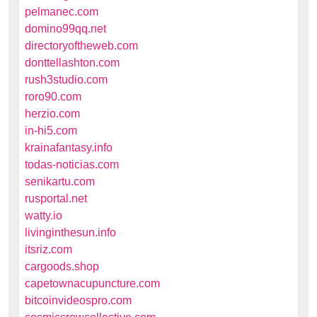
pelmanec.com
domino99qq.net
directoryoftheweb.com
donttellashton.com
rush3studio.com
roro90.com
herzio.com
in-hi5.com
krainafantasy.info
todas-noticias.com
senikartu.com
rusportal.net
watty.io
livinginthesun.info
itsriz.com
cargoods.shop
capetownacupuncture.com
bitcoinvideospro.com