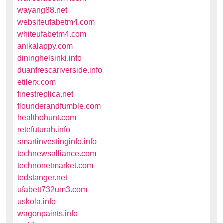
wayang88.net
websiteufabetm4.com
whiteufabetm4.com
anikalappy.com
dininghelsinki.info
duanfrescariverside.info
etilerx.com
finestreplica.net
flounderandfumble.com
healthohunt.com
retefuturah.info
smartinvestinginfo.info
technewsalliance.com
technonetmarket.com
tedstanger.net
ufabett732um3.com
uskola.info
wagonpaints.info