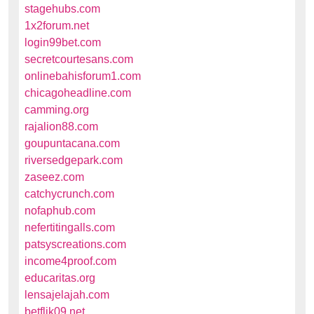
stagehubs.com
1x2forum.net
login99bet.com
secretcourtesans.com
onlinebahisforum1.com
chicagoheadline.com
camming.org
rajalion88.com
goupuntacana.com
riversedgepark.com
zaseez.com
catchycrunch.com
nofaphub.com
nefertitingalls.com
patsyscreations.com
income4proof.com
educaritas.org
lensajelajah.com
betflik09.net