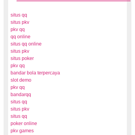
situs qq
situs pkv
pkv qq
qq online
situs qq online
situs pkv
situs poker
pkv qq
bandar bola terpercaya
slot demo
pkv qq
bandarqq
situs qq
situs pkv
situs qq
poker online
pkv games