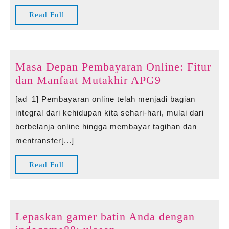
Permata
Read
Read Full
Tersembunyi
Full
Indonesia
Masa Depan Pembayaran Online: Fitur
Masa
dan Manfaat Mutakhir APG9
Depan
[ad_1] Pembayaran online telah menjadi bagian
Pembayaran
integral dari kehidupan kita sehari-hari, mulai dari
Online:
berbelanja online hingga membayar tagihan dan
Fitur
mentransfer[...]
dan
Manfaat
Read
Read Full
Mutakhir
Full
APG9
Lepaskan gamer batin Anda dengan