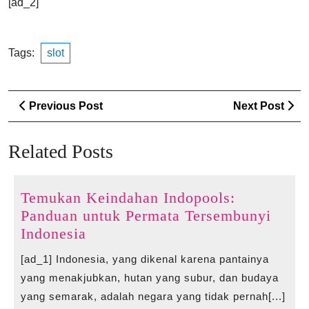
[ad_2]
Tags:
slot
Post
Previous
Ne
Previous Post
Next Post
navigation
Post
Po
Related Posts
Temukan Keindahan Indopools:
Panduan untuk Permata Tersembunyi
Temukan
Indonesia
Keindahan
[ad_1] Indonesia, yang dikenal karena pantainya
Indopools:
yang menakjubkan, hutan yang subur, dan budaya
Panduan
yang semarak, adalah negara yang tidak pernah[...]
untuk