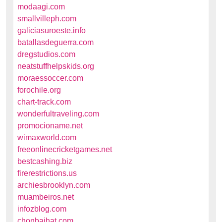
modaagi.com
smallvilleph.com
galiciasuroeste.info
batallasdeguerra.com
dregstudios.com
neatstuffhelpskids.org
moraessoccer.com
forochile.org
chart-track.com
wonderfultraveling.com
promocioname.net
wimaxworld.com
freeonlinecricketgames.net
bestcashing.biz
firerestrictions.us
archiesbrooklyn.com
muambeiros.net
infozblog.com
chonbaihat.com