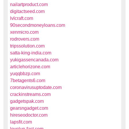
nailartproduct.com
digitactseed.com
lvlcraft.com
90secondmoneyloans.com
xenmicro.com
rodrovers.com
tripssolution.com
satta-king-india.com
yukigassencanada.com
articlehorizone.com
yuqqbbzp.com
7betagents6.com
coronavirusuptodate.com
crackinstreams.com
gadgetspak.com
gearsngadget.com
hireseodoctor.com
lapsfit.com
levelup-fast.com