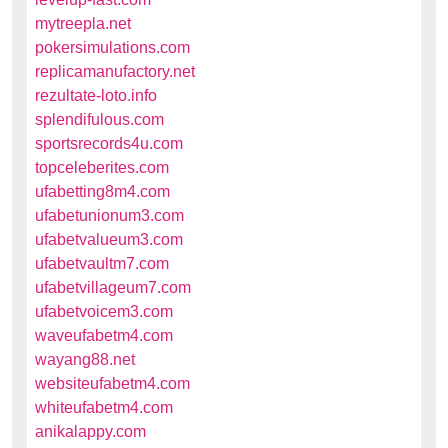
mytreepla.net
pokersimulations.com
replicamanufactory.net
rezultate-loto.info
splendifulous.com
sportsrecords4u.com
topceleberites.com
ufabetting8m4.com
ufabetunionum3.com
ufabetvalueum3.com
ufabetvaultm7.com
ufabetvillageum7.com
ufabetvoicem3.com
waveufabetm4.com
wayang88.net
websiteufabetm4.com
whiteufabetm4.com
anikalappy.com