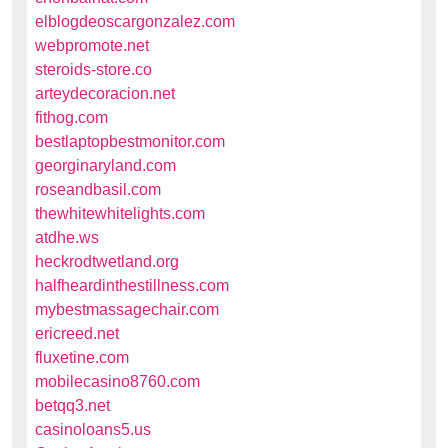
elblogdeoscargonzalez.com
webpromote.net
steroids-store.co
arteydecoracion.net
fithog.com
bestlaptopbestmonitor.com
georginaryland.com
roseandbasil.com
thewhitewhitelights.com
atdhe.ws
heckrodtwetland.org
halfheardinthestillness.com
mybestmassagechair.com
ericreed.net
fluxetine.com
mobilecasino8760.com
betqq3.net
casinoloans5.us