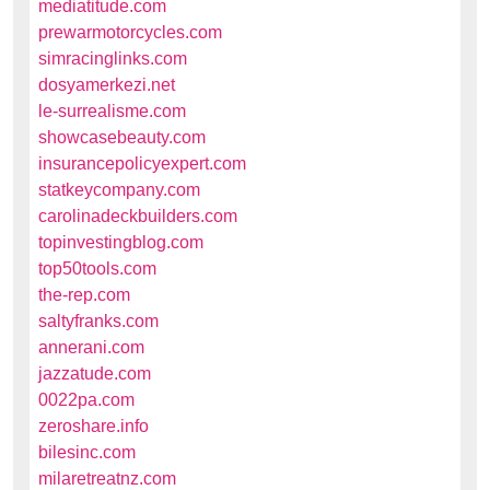
mediatitude.com
prewarmotorcycles.com
simracinglinks.com
dosyamerkezi.net
le-surrealisme.com
showcasebeauty.com
insurancepolicyexpert.com
statkeycompany.com
carolinadeckbuilders.com
topinvestingblog.com
top50tools.com
the-rep.com
saltyfranks.com
annerani.com
jazzatude.com
0022pa.com
zeroshare.info
bilesinc.com
milaretreatnz.com