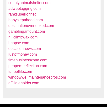
countyanimalshelter.com
adwebtagging.com
ranksuperior.net
babystepahead.com
destinationoverlooked.com
gamblingamount.com
hillclimbwax.com
hnopse.com
occasionnews.com
lustofmoney.com
timebusinesszone.com
peppers-reflection.com
tuneoflife.com
windowwellmaintenancepros.com
affiliateholder.com