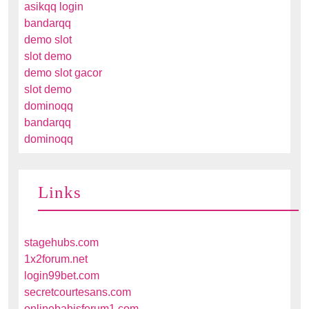
asikqq login
bandarqq
demo slot
slot demo
demo slot gacor
slot demo
dominoqq
bandarqq
dominoqq
Links
stagehubs.com
1x2forum.net
login99bet.com
secretcourtesans.com
onlinebahisforum1.com