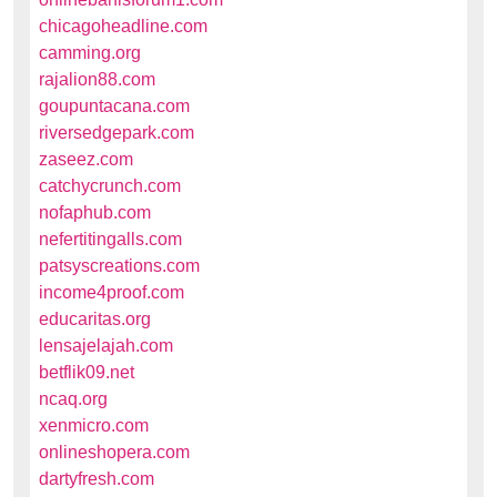
chicagoheadline.com
camming.org
rajalion88.com
goupuntacana.com
riversedgepark.com
zaseez.com
catchycrunch.com
nofaphub.com
nefertitingalls.com
patsyscreations.com
income4proof.com
educaritas.org
lensajelajah.com
betflik09.net
ncaq.org
xenmicro.com
onlineshopera.com
dartyfresh.com