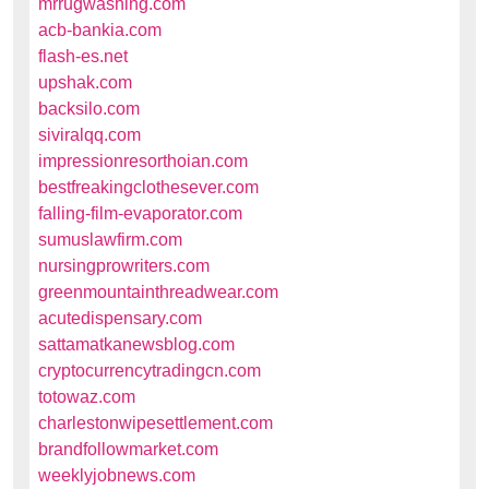
mrrugwashing.com
acb-bankia.com
flash-es.net
upshak.com
backsilo.com
siviralqq.com
impressionresorthoian.com
bestfreakingclothesever.com
falling-film-evaporator.com
sumuslawfirm.com
nursingprowriters.com
greenmountainthreadwear.com
acutedispensary.com
sattamatkanewsblog.com
cryptocurrencytradingcn.com
totowaz.com
charlestonwipesettlement.com
brandfollowmarket.com
weeklyjobnews.com