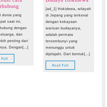
Bagaimana
Kekaya
erhubung
[ad_1] Hokidewa, wilayah
Gacor305
Warisa
i dunia yang
di Jepang yang terkenal
merevolusi
Budaya
pat saat ini,
dengan kekayaan
cara
Hokide
erhubung dengan
warisan budayanya,
kita
keluarga, dan
adalah permata
terhubung
ebih penting dari
tersembunyi yang
nya. Dengan[...]
menunggu untuk
dijelajahi. Dari bentuk[...]
Read
 Full
Full
Read
Read Full
Full