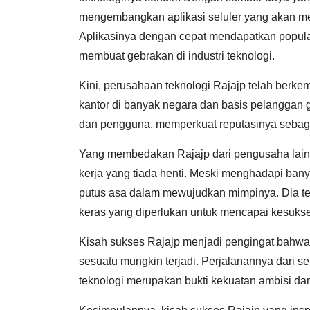
mengembangkan aplikasi seluler yang akan mer
Aplikasinya dengan cepat mendapatkan popula
membuat gebrakan di industri teknologi.
Kini, perusahaan teknologi Rajajp telah berke
kantor di banyak negara dan basis pelanggan glo
dan pengguna, memperkuat reputasinya sebagai
Yang membedakan Rajajp dari pengusaha lainn
kerja yang tiada henti. Meski menghadapi bany
putus asa dalam mewujudkan mimpinya. Dia te
keras yang diperlukan untuk mencapai kesuks
Kisah sukses Rajajp menjadi pengingat bahwa
sesuatu mungkin terjadi. Perjalanannya dari s
teknologi merupakan bukti kekuatan ambisi dan