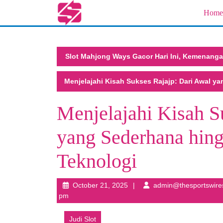
Skip
Home
to
content
Skip
to
Slot Mahjong Ways Gacor Hari Ini, Kemenanga
content
Menjelajahi Kisah Sukses Rajajp: Dari Awal 
Menjelajahi Kisah S
yang Sederhana hin
Teknologi
October
October 21, 2025
admin@thesportswire
21,
pm
2025
Judi Slot