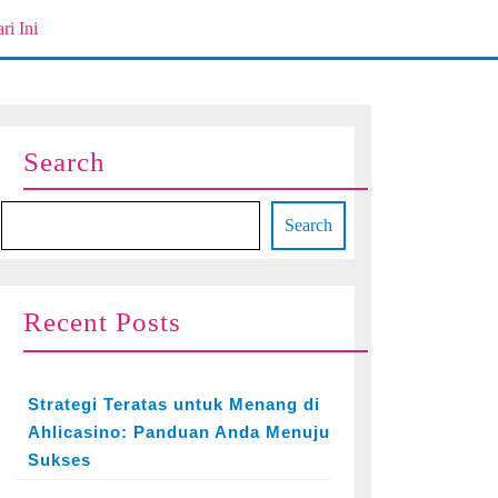
ri Ini
Search
Search
Recent Posts
Strategi Teratas untuk Menang di
Ahlicasino: Panduan Anda Menuju
Sukses