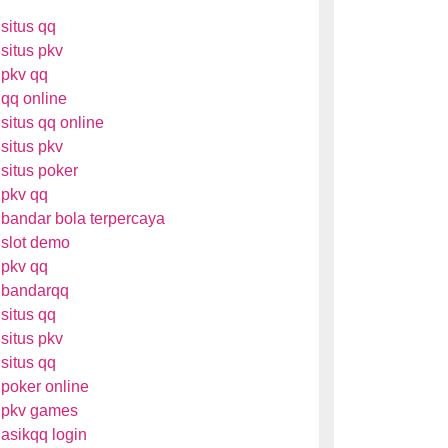
situs qq
situs pkv
pkv qq
qq online
situs qq online
situs pkv
situs poker
pkv qq
bandar bola terpercaya
slot demo
pkv qq
bandarqq
situs qq
situs pkv
situs qq
poker online
pkv games
asikqq login