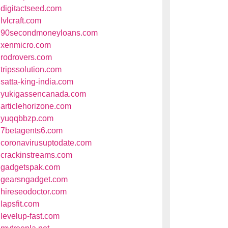
digitactseed.com
lvlcraft.com
90secondmoneyloans.com
xenmicro.com
rodrovers.com
tripssolution.com
satta-king-india.com
yukigassencanada.com
articlehorizone.com
yuqqbbzp.com
7betagents6.com
coronavirusuptodate.com
crackinstreams.com
gadgetspak.com
gearsngadget.com
hireseodoctor.com
lapsfit.com
levelup-fast.com