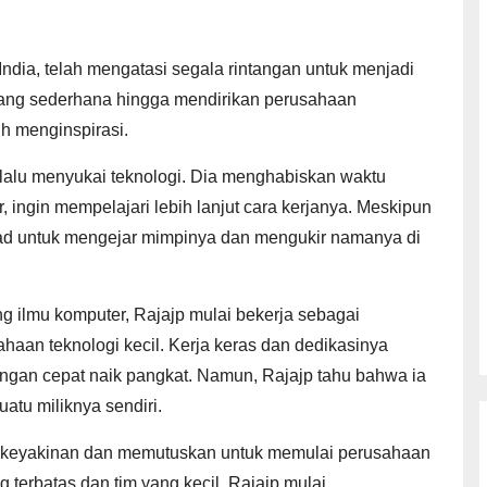
 India, telah mengatasi segala rintangan untuk menjadi
yang sederhana hingga mendirikan perusahaan
uh menginspirasi.
lalu menyukai teknologi. Dia menghabiskan waktu
 ingin mempelajari lebih lanjut cara kerjanya. Meskipun
ad untuk mengejar mimpinya dan mengukir namanya di
g ilmu komputer, Rajajp mulai bekerja sebagai
aan teknologi kecil. Kerja keras dan dedikasinya
engan cepat naik pangkat. Namun, Rajajp tahu bahwa ia
atu miliknya sendiri.
 keyakinan dan memutuskan untuk memulai perusahaan
 terbatas dan tim yang kecil, Rajajp mulai