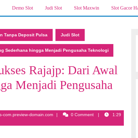
Demo Slot
Judi Slot
Slot Maxwin
Slot Gacor Ha
n Tanpa Deposit Pulsa
Judi Slot
yang Sederhana hingga Menjadi Pengusaha Teknologi
ukses Rajajp: Dari Awal
gga Menjadi Pengusaha
admin@thesportswires-
s-com.preview-domain.com
0 Comment
1:29
com.preview-
domain.com