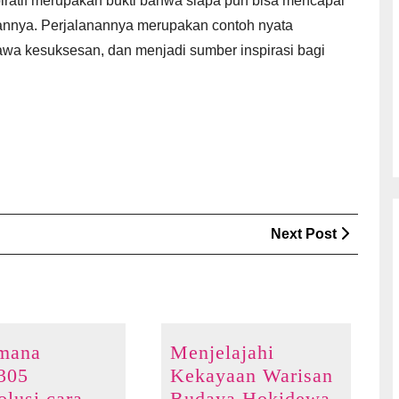
iratif merupakan bukti bahwa siapa pun bisa mencapai
aannya. Perjalanannya merupakan contoh nyata
wa kesuksesan, dan menjadi sumber inspirasi bagi
Next
Next Post
Post
mana
Menjelajahi
305
Kekayaan Warisan
Menjela
lusi cara
Budaya Hokidewa