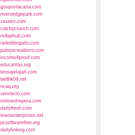
goupuntacana.com
riversedgepark.com
zaseez.com
catchycrunch.com
nofaphub.com
nefertitingalls.com
patsyscreations.com
income4proof.com
educaritas.org
lensajelajah.com
betflik09.net
ncaq.org
xenmicro.com
onlineshopera.com
dartyfresh.com
lewisenterprises.net
pcsoftwarefree.org
dailylinking.com