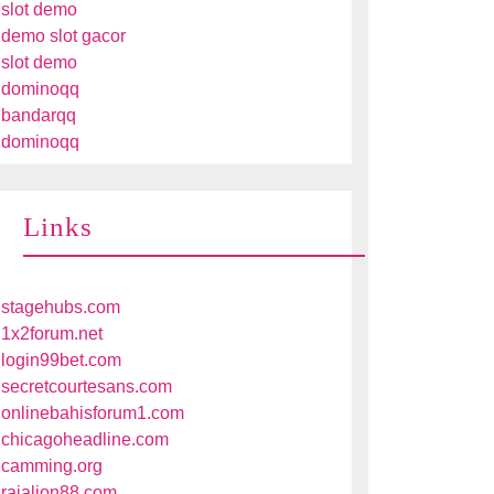
slot demo
demo slot gacor
slot demo
dominoqq
bandarqq
dominoqq
Links
stagehubs.com
1x2forum.net
login99bet.com
secretcourtesans.com
onlinebahisforum1.com
chicagoheadline.com
camming.org
rajalion88.com