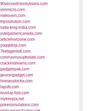
90secondmoneyloans.com
xenmicro.com
rodrovers.com
tripssolution.com
satta-king-india.com
yukigassencanada.com
articlehorizone.com
yuqqbbzp.com
7betagents6.com
coronavirusuptodate.com
crackinstreams.com
gadgetspak.com
gearsngadget.com
hireseodoctor.com
lapsfit.com
levelup-fast.com
mytreepla.net
pokersimulations.com
replicamanufactory.net