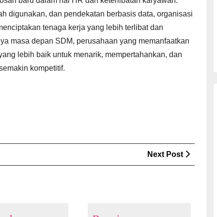
san baru dalam hal HR dan keterlibatan karyawan.
dah digunakan, dan pendekatan berbasis data, organisasi
nciptakan tenaga kerja yang lebih terlibat dan
ngnya masa depan SDM, perusahaan yang memanfaatkan
 yang lebih baik untuk menarik, mempertahankan, dan
semakin kompetitif.
Next
Next Post
Post