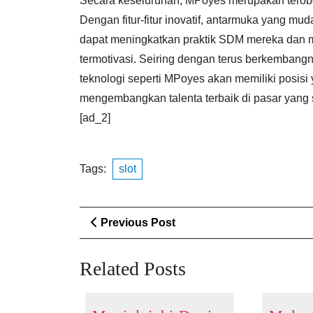
Secara keseluruhan, MPoyes merupakan terobo
Dengan fitur-fitur inovatif, antarmuka yang mu
dapat meningkatkan praktik SDM mereka dan me
termotivasi. Seiring dengan terus berkemba
teknologi seperti MPoyes akan memiliki posisi
mengembangkan talenta terbaik di pasar yang 
[ad_2]
Tags:
slot
Post
Previous
Previous Post
Post
navigation
Related Posts