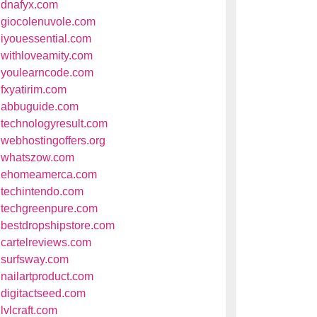
dnafyx.com
giocolenuvole.com
iyouessential.com
withloveamity.com
youlearncode.com
fxyatirim.com
abbuguide.com
technologyresult.com
webhostingoffers.org
whatszow.com
ehomeamerca.com
techintendo.com
techgreenpure.com
bestdropshipstore.com
cartelreviews.com
surfsway.com
nailartproduct.com
digitactseed.com
lvlcraft.com