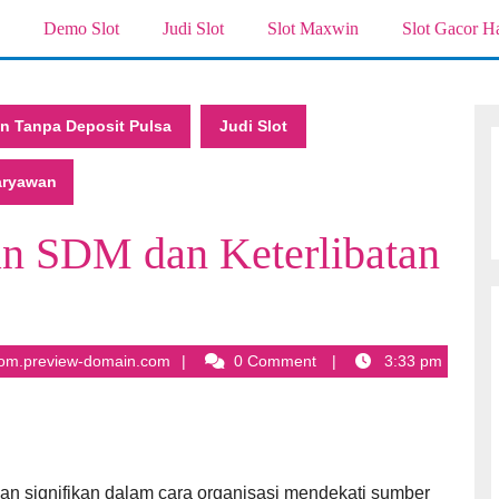
Demo Slot
Judi Slot
Slot Maxwin
Slot Gacor Ha
n Tanpa Deposit Pulsa
Judi Slot
aryawan
n SDM dan Keterlibatan
admin@thesportswires-
com.preview-domain.com
0 Comment
3:33 pm
com.preview-
domain.com
han signifikan dalam cara organisasi mendekati sumber