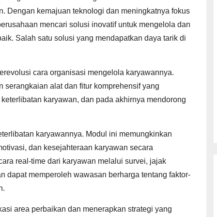
n. Dengan kemajuan teknologi dan meningkatnya fokus
rusahaan mencari solusi inovatif untuk mengelola dan
aik. Salah satu solusi yang mendapatkan daya tarik di
revolusi cara organisasi mengelola karyawannya.
 serangkaian alat dan fitur komprehensif yang
eterlibatan karyawan, dan pada akhirnya mendorong
eterlibatan karyawannya. Modul ini memungkinkan
otivasi, dan kesejahteraan karyawan secara
 real-time dari karyawan melalui survei, jajak
haan dapat memperoleh wawasan berharga tentang faktor-
n.
ikasi area perbaikan dan menerapkan strategi yang