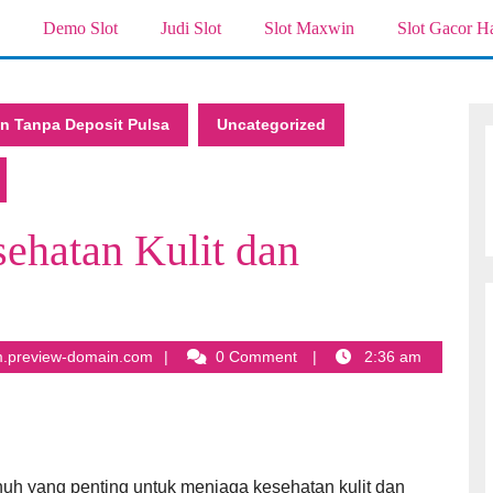
Demo Slot
Judi Slot
Slot Maxwin
Slot Gacor Ha
n Tanpa Deposit Pulsa
Uncategorized
ehatan Kulit dan
admin@thesportswires-
m.preview-domain.com
0 Comment
2:36 am
com.preview-
domain.com
h yang penting untuk menjaga kesehatan kulit dan