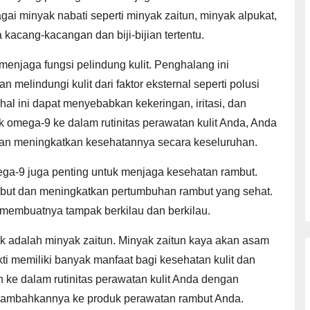
ai minyak nabati seperti minyak zaitun, minyak alpukat,
kacang-kacangan dan biji-bijian tertentu.
njaga fungsi pelindung kulit. Penghalang ini
lindungi kulit dari faktor eksternal seperti polusi
 hal ini dapat menyebabkan kekeringan, iritasi, dan
mega-9 ke dalam rutinitas perawatan kulit Anda, Anda
an meningkatkan kesehatannya secara keseluruhan.
ega-9 juga penting untuk menjaga kesehatan rambut.
mbut dan meningkatkan pertumbuhan rambut yang sehat.
embuatnya tampak berkilau dan berkilau.
k adalah minyak zaitun. Minyak zaitun kaya akan asam
ti memiliki banyak manfaat bagi kesehatan kulit dan
ke dalam rutinitas perawatan kulit Anda dengan
ambahkannya ke produk perawatan rambut Anda.