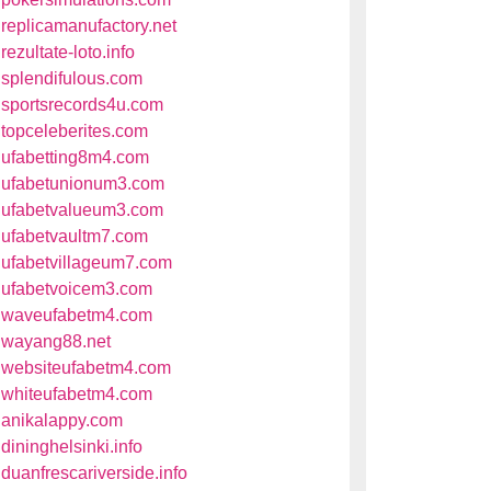
replicamanufactory.net
rezultate-loto.info
splendifulous.com
sportsrecords4u.com
topceleberites.com
ufabetting8m4.com
ufabetunionum3.com
ufabetvalueum3.com
ufabetvaultm7.com
ufabetvillageum7.com
ufabetvoicem3.com
waveufabetm4.com
wayang88.net
websiteufabetm4.com
whiteufabetm4.com
anikalappy.com
dininghelsinki.info
duanfrescariverside.info