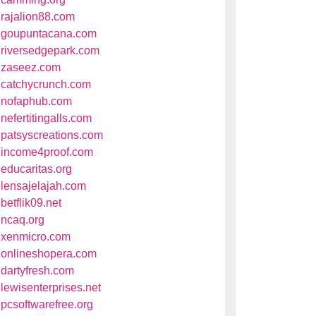
rajalion88.com
goupuntacana.com
riversedgepark.com
zaseez.com
catchycrunch.com
nofaphub.com
nefertitingalls.com
patsyscreations.com
income4proof.com
educaritas.org
lensajelajah.com
betflik09.net
ncaq.org
xenmicro.com
onlineshopera.com
dartyfresh.com
lewisenterprises.net
pcsoftwarefree.org