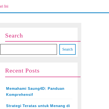
ri Ini
Search
Search
Recent Posts
Memahami Saung4D: Panduan
Komprehensif
Strategi Teratas untuk Menang di