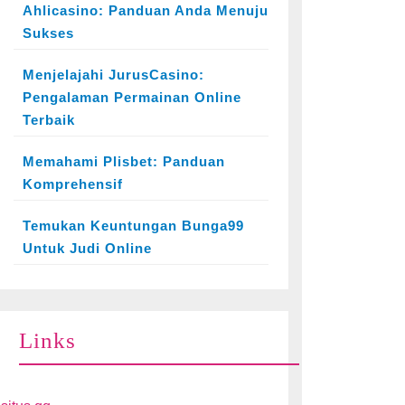
Ahlicasino: Panduan Anda Menuju
Sukses
Menjelajahi JurusCasino:
Pengalaman Permainan Online
Terbaik
Memahami Plisbet: Panduan
Komprehensif
Temukan Keuntungan Bunga99
Untuk Judi Online
Links