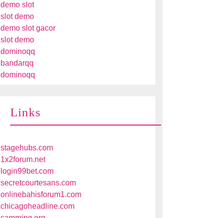
demo slot
slot demo
demo slot gacor
slot demo
dominoqq
bandarqq
dominoqq
Links
stagehubs.com
1x2forum.net
login99bet.com
secretcourtesans.com
onlinebahisforum1.com
chicagoheadline.com
camming.org