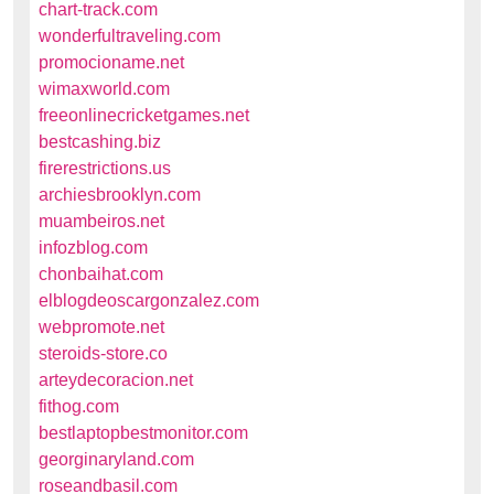
chart-track.com
wonderfultraveling.com
promocioname.net
wimaxworld.com
freeonlinecricketgames.net
bestcashing.biz
firerestrictions.us
archiesbrooklyn.com
muambeiros.net
infozblog.com
chonbaihat.com
elblogdeoscargonzalez.com
webpromote.net
steroids-store.co
arteydecoracion.net
fithog.com
bestlaptopbestmonitor.com
georginaryland.com
roseandbasil.com