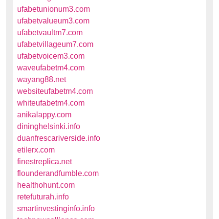
ufabetunionum3.com
ufabetvalueum3.com
ufabetvaultm7.com
ufabetvillageum7.com
ufabetvoicem3.com
waveufabetm4.com
wayang88.net
websiteufabetm4.com
whiteufabetm4.com
anikalappy.com
dininghelsinki.info
duanfrescariverside.info
etilerx.com
finestreplica.net
flounderandfumble.com
healthohunt.com
retefuturah.info
smartinvestinginfo.info