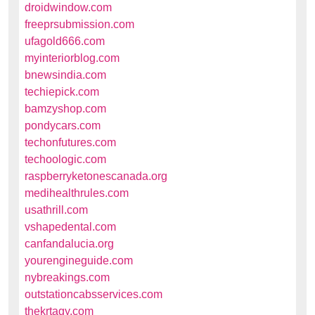
droidwindow.com
freeprsubmission.com
ufagold666.com
myinteriorblog.com
bnewsindia.com
techiepick.com
bamzyshop.com
pondycars.com
techonfutures.com
techoologic.com
raspberryketonescanada.org
medihealthrules.com
usathrill.com
vshapedental.com
canfandalucia.org
yourengineguide.com
nybreakings.com
outstationcabsservices.com
thekrtagy.com