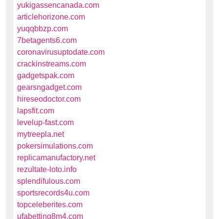
yukigassencanada.com
articlehorizone.com
yuqqbbzp.com
7betagents6.com
coronavirusuptodate.com
crackinstreams.com
gadgetspak.com
gearsngadget.com
hireseodoctor.com
lapsfit.com
levelup-fast.com
mytreepla.net
pokersimulations.com
replicamanufactory.net
rezultate-loto.info
splendifulous.com
sportsrecords4u.com
topceleberites.com
ufabetting8m4.com