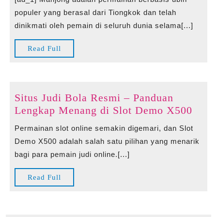
Merevo
populer yang berasal dari Tiongkok dan telah
Cara
dinikmati oleh pemain di seluruh dunia selama[...]
Kita
Berma
Read
Read Full
Mahjo
Full
Online
Situs Judi Bola Resmi – Panduan
Situs
Lengkap Menang di Slot Demo X500
Judi
Permainan slot online semakin digemari, dan Slot
Bola
Demo X500 adalah salah satu pilihan yang menarik
Resm
bagi para pemain judi online.[...]
–
Pand
Read
Read Full
Leng
Full
Men
di