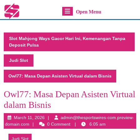
Skip
Open
Open Menu
to
content
Menu
Skip
to
Slot Mahjong Ways Gacor Hari Ini, Kemenangan Tanpa
content
Deposit Pulsa
Judi Slot
Owl77: Masa Depan Asisten Virtual dalam Bisnis
Owl77: Masa Depan Asisten Virtual
dalam Bisnis
March
March 11, 2026
admin@thesportswires-com.preview-
admin@thesportswires-
11,
domain.com
0 Comment
6:05 am
com.preview-
2026
domain.com
Judi Slot