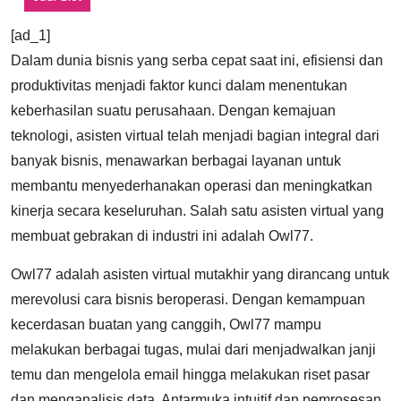
[ad_1]
Dalam dunia bisnis yang serba cepat saat ini, efisiensi dan
produktivitas menjadi faktor kunci dalam menentukan
keberhasilan suatu perusahaan. Dengan kemajuan
teknologi, asisten virtual telah menjadi bagian integral dari
banyak bisnis, menawarkan berbagai layanan untuk
membantu menyederhanakan operasi dan meningkatkan
kinerja secara keseluruhan. Salah satu asisten virtual yang
membuat gebrakan di industri ini adalah Owl77.
Owl77 adalah asisten virtual mutakhir yang dirancang untuk
merevolusi cara bisnis beroperasi. Dengan kemampuan
kecerdasan buatan yang canggih, Owl77 mampu
melakukan berbagai tugas, mulai dari menjadwalkan janji
temu dan mengelola email hingga melakukan riset pasar
dan menganalisis data. Antarmuka intuitif dan pemrosesan