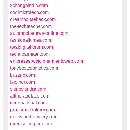
xchangeindia.com
coolmicrotech.com
dreamhousehack.com
the-techteacher.com
automobilenews-online.com
fashionalltimes.com
totaldigitalforum.com
technoarmaan.com
empresasposicionamientoweb.com
tonybestcosmetics.com
buzznc.com
fxjoiner.com
skinbykindra.com
alltherageface.com
codenational.com
progameexplorer.com
rockislandroastery.com
directselling-pro.com