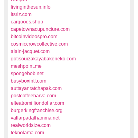
livinginthesun.info
itsriz.com
cargoods.shop
capetownacupuncture.com
bitcoinvideospro.com
cosmiccrowcollective.com
alain-jacquet.com
gotisouizakayabakeneko.com
meshpoint.me
spongebob.net
busyboxintl.com
auttayanratchapak.com
postcoffeebarva.com
elteatromilliondollar.com
burgerkingfranchise.org
vallarpadathamma.net
realworldsize.com
teknolama.com