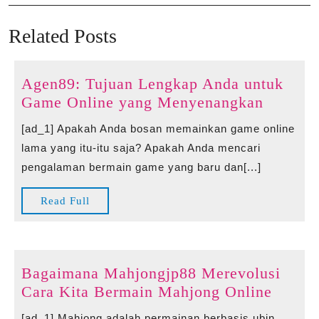
navigation
Post
Po
Related Posts
Agen89: Tujuan Lengkap Anda untuk
Agen89
Game Online yang Menyenangkan
Tujuan
[ad_1] Apakah Anda bosan memainkan game online
Lengka
lama yang itu-itu saja? Apakah Anda mencari
Anda
pengalaman bermain game yang baru dan[...]
untuk
Game
Read
Read Full
Online
Full
yang
Menyen
Bagaimana Mahjongjp88 Merevolusi
Bagai
Cara Kita Bermain Mahjong Online
Mahjo
[ad_1] Mahjong adalah permainan berbasis ubin