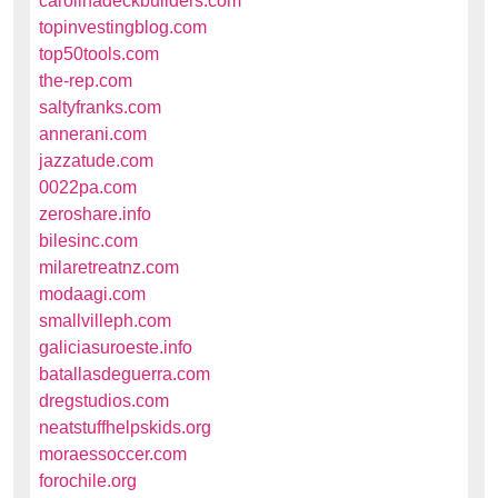
carolinadeckbuilders.com
topinvestingblog.com
top50tools.com
the-rep.com
saltyfranks.com
annerani.com
jazzatude.com
0022pa.com
zeroshare.info
bilesinc.com
milaretreatnz.com
modaagi.com
smallvilleph.com
galiciasuroeste.info
batallasdeguerra.com
dregstudios.com
neatstuffhelpskids.org
moraessoccer.com
forochile.org