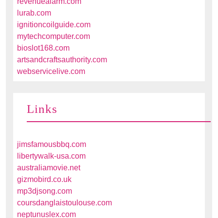
revenuealarm.com
lurab.com
ignitioncoilguide.com
mytechcomputer.com
bioslot168.com
artsandcraftsauthority.com
webservicelive.com
Links
jimsfamousbbq.com
libertywalk-usa.com
australiamovie.net
gizmobird.co.uk
mp3djsong.com
coursdanglaistoulouse.com
neptunuslex.com