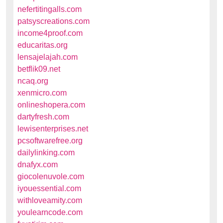
nefertitingalls.com
patsyscreations.com
income4proof.com
educaritas.org
lensajelajah.com
betflik09.net
ncaq.org
xenmicro.com
onlineshopera.com
dartyfresh.com
lewisenterprises.net
pcsoftwarefree.org
dailylinking.com
dnafyx.com
giocolenuvole.com
iyouessential.com
withloveamity.com
youlearncode.com