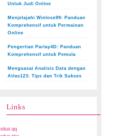
Untuk Judi Online
Menjelajahi Winlose99: Panduan
Komprehensif untuk Permainan
Online
Pengertian Parlay4D: Panduan
Komprehensif untuk Pemula
Menguasai Analisis Data dengan
Atlas123: Tips dan Trik Sukses
Links
situs qq