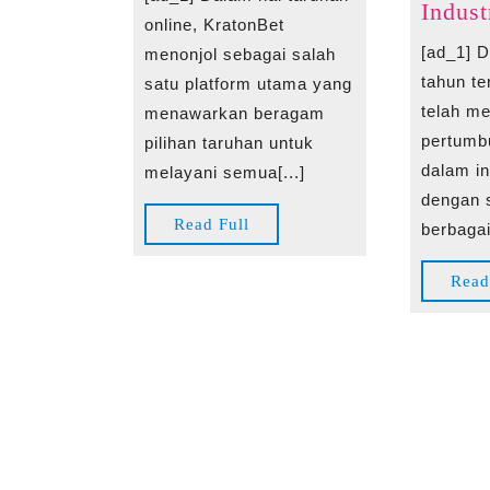
Tak
Indust
online, KratonBet
Tertandingi
[ad_1] 
menonjol sebagai salah
dengan
tahun te
satu platform utama yang
Opsi
telah me
menawarkan beragam
Taruhan
pertumb
pilihan taruhan untuk
Premium
dalam in
melayani semua[...]
KratonBet
dengan s
Read
Read Full
berbagai
Full
Read