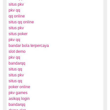
situs pkv
pkv qq
qq online
situs qq online
situs pkv
situs poker
pkv qq
bandar bola terpercaya
slot demo
pkv qq
bandarqq
situs qq
situs pkv
situs qq
poker online
pkv games
asikqq login
bandarqq