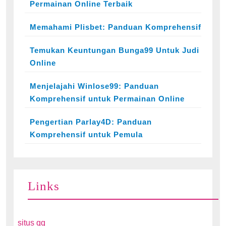
Permainan Online Terbaik
Memahami Plisbet: Panduan Komprehensif
Temukan Keuntungan Bunga99 Untuk Judi
Online
Menjelajahi Winlose99: Panduan
Komprehensif untuk Permainan Online
Pengertian Parlay4D: Panduan
Komprehensif untuk Pemula
Links
situs qq