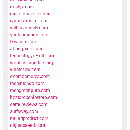
dnafyx.com
giocolenuvole.com
iyouessential.com
withloveamity.com
youlearncode.com
fxyatirim.com
abbuguide.com
technologyresult.com
webhostingoffers.org
whatszow.com
ehomeamerca.com
techintendo.com
techgreenpure.com
bestdropshipstore.com
cartelreviews.com
surfsway.com
nailartproduct.com
digitactseed.com