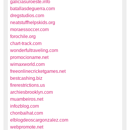
galiciasuroeste.info
batallasdeguerra.com
dregstudios.com
neatstuffhelpskids.org
moraessoccer.com
forochile.org
chart-track.com
wonderfultraveling.com
promocioname.net
wimaxworld.com
freeonlinecricketgames.net
bestcashing.biz
firerestrictions.us
archiesbrooklyn.com
muambeiros.net
infozblog.com
chonbaihat.com
elblogdeoscargonzalez.com
webpromote.net