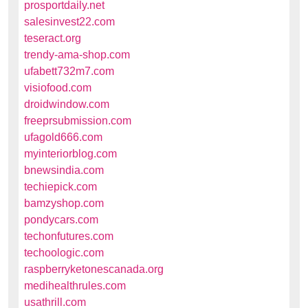
prosportdaily.net
salesinvest22.com
teseract.org
trendy-ama-shop.com
ufabett732m7.com
visiofood.com
droidwindow.com
freeprsubmission.com
ufagold666.com
myinteriorblog.com
bnewsindia.com
techiepick.com
bamzyshop.com
pondycars.com
techonfutures.com
techoologic.com
raspberryketonescanada.org
medihealthrules.com
usathrill.com