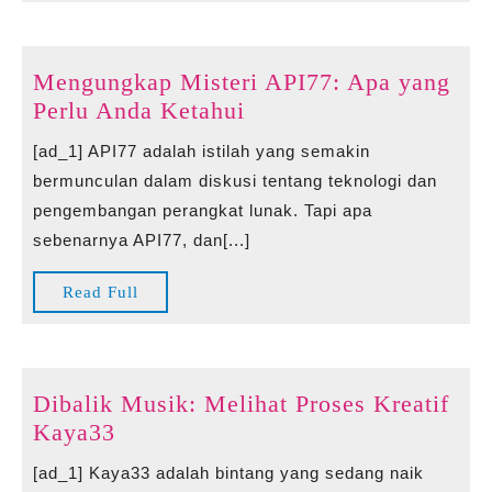
Mengungkap Misteri API77: Apa yang
Mengungkap
Perlu Anda Ketahui
Misteri
[ad_1] API77 adalah istilah yang semakin
API77:
bermunculan dalam diskusi tentang teknologi dan
Apa
pengembangan perangkat lunak. Tapi apa
yang
sebenarnya API77, dan[...]
Perlu
Anda
Read
Read Full
Ketahui
Full
Dibalik Musik: Melihat Proses Kreatif
Dibalik
Kaya33
Musik:
[ad_1] Kaya33 adalah bintang yang sedang naik
Melihat