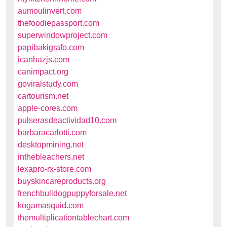
aumoulinvert.com
thefoodiepassport.com
superwindowproject.com
papibakigrafo.com
icanhazjs.com
canimpact.org
goviralstudy.com
cartourism.net
apple-cores.com
pulserasdeactividad10.com
barbaracarlotti.com
desktopmining.net
inthebleachers.net
lexapro-rx-store.com
buyskincareproducts.org
frenchbulldogpuppyforsale.net
kogamasquid.com
themultiplicationtablechart.com