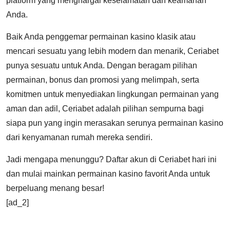
platform yang menghargai keselamatan dan keamanan
Anda.
Baik Anda penggemar permainan kasino klasik atau
mencari sesuatu yang lebih modern dan menarik, Ceriabet
punya sesuatu untuk Anda. Dengan beragam pilihan
permainan, bonus dan promosi yang melimpah, serta
komitmen untuk menyediakan lingkungan permainan yang
aman dan adil, Ceriabet adalah pilihan sempurna bagi
siapa pun yang ingin merasakan serunya permainan kasino
dari kenyamanan rumah mereka sendiri.
Jadi mengapa menunggu? Daftar akun di Ceriabet hari ini
dan mulai mainkan permainan kasino favorit Anda untuk
berpeluang menang besar!
[ad_2]