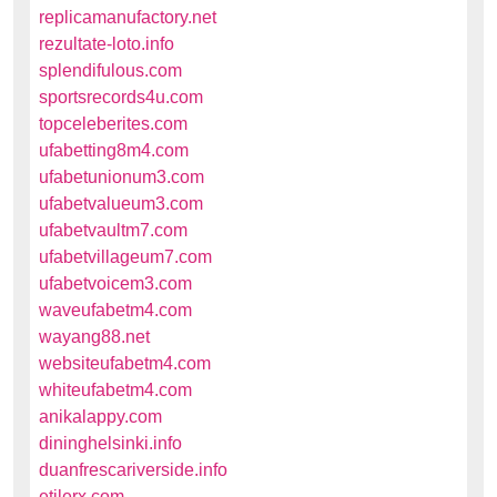
replicamanufactory.net
rezultate-loto.info
splendifulous.com
sportsrecords4u.com
topceleberites.com
ufabetting8m4.com
ufabetunionum3.com
ufabetvalueum3.com
ufabetvaultm7.com
ufabetvillageum7.com
ufabetvoicem3.com
waveufabetm4.com
wayang88.net
websiteufabetm4.com
whiteufabetm4.com
anikalappy.com
dininghelsinki.info
duanfrescariverside.info
etilerx.com