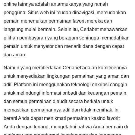
online lainnya adalah antarmukanya yang ramah
pengguna. Situs web ini mudah dinavigasi, memudahkan
pemain menemukan permainan favorit mereka dan
langsung mulai bermain. Selain itu, Ceriabet menawarkan
pilihan pembayaran yang beragam sehingga memudahkan
pemain untuk menyetor dan menarik dana dengan cepat
dan aman.
Namun yang membedakan Ceriabet adalah komitmennya
untuk menyediakan lingkungan permainan yang aman dan
adil. Platform ini menggunakan teknologi enkripsi canggih
untuk melindungi informasi pribadi dan keuangan pemain,
dan semua permainan diaudit secara berkala untuk
memastikan permainannya adil dan tidak memihak. Ini
berarti Anda dapat menikmati permainan kasino favorit
Anda dengan tenang, mengetahui bahwa Anda bermain di