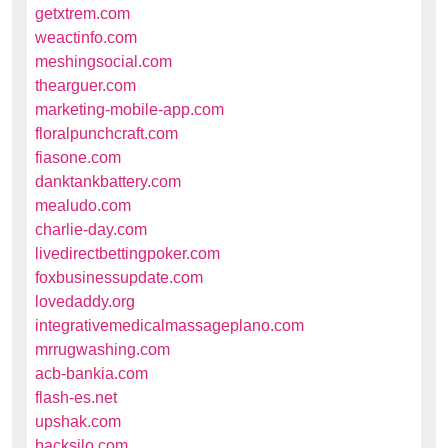
getxtrem.com
weactinfo.com
meshingsocial.com
thearguer.com
marketing-mobile-app.com
floralpunchcraft.com
fiasone.com
danktankbattery.com
mealudo.com
charlie-day.com
livedirectbettingpoker.com
foxbusinessupdate.com
lovedaddy.org
integrativemedicalmassageplano.com
mrrugwashing.com
acb-bankia.com
flash-es.net
upshak.com
backsilo.com