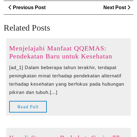
Post
Previous
Ne
Previous Post
Next Post
navigation
Post
Po
Related Posts
Menjelajahi Manfaat QQEMAS:
Menjela
Pendekatan Baru untuk Kesehatan
Manfaat
[ad_1] Dalam beberapa tahun terakhir, terdapat
QQEMA
peningkatan minat terhadap pendekatan alternatif
Pendeka
terhadap kesehatan yang berfokus pada hubungan
Baru
pikiran dan tubuh.[...]
untuk
Kesehat
Read
Read Full
Full