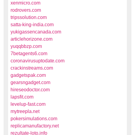
xenmicro.com
rodrovers.com
tripssolution.com
satta-king-india.com
yukigassencanada.com
articlehorizone.com
yuqqbbzp.com
7betagents6.com
coronavirusuptodate.com
crackinstreams.com
gadgetspak.com
gearsngadget.com
hireseodoctor.com
lapsfit.com
levelup-fast.com
mytreepla.net
pokersimulations.com
replicamanufactory.net
rezultate-loto.info