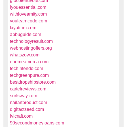
giocolenuvole.com
iyouessential.com
withloveamity.com
youlearncode.com
fxyatirim.com
abbuguide.com
technologyresult.com
webhostingoffers.org
whatszow.com
ehomeamerca.com
techintendo.com
techgreenpure.com
bestdropshipstore.com
cartelreviews.com
surfsway.com
nailartproduct.com
digitactseed.com
lvlcraft.com
90secondmoneyloans.com