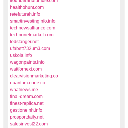
flounderandfumble.com
healthohunt.com
retefuturah.info
smartinvestinginfo.info
technewsalliance.com
technonetmarket.com
tedstanger.net
ufabett732um3.com
uskola.info
wagonpaints.info
waitfornext.com
clearvisionmarketing.co
quantum-code.co
whatnews.me
final-dream.com
finest-replica.net
gestioneinh.info
prosportdaily.net
salesinvest22.com