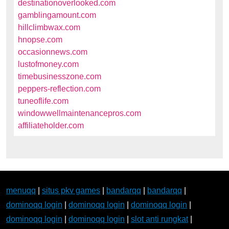
destinationoverlooked.com
gamblingamount.com
hillclimbwax.com
hnopse.com
occasionnews.com
lustofmoney.com
timebusinesszone.com
peppers-reflection.com
tuneoflife.com
windowwellmaintenancepros.com
affiliateholder.com
menuqq
|
situs pkv games
|
bandarqq
|
bandarqq
|
dominoqq login
|
dominoqq login
|
dominoqq login
|
dominoqq login
|
dominoqq login
|
slot anti rungkat
|