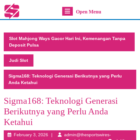
Skip
Open
Open Menu
to
content
Menu
Skip
to
Slot Mahjong Ways Gacor Hari Ini, Kemenangan Tanpa
content
Deposit Pulsa
Judi Slot
Sigma168: Teknologi Generasi Berikutnya yang Perlu
Anda Ketahui
Sigma168: Teknologi Generasi
Berikutnya yang Perlu Anda
Ketahui
February
February 3, 2026
admin@thesportswires-