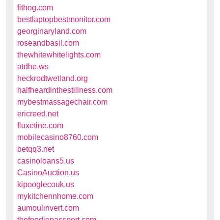
fithog.com
bestlaptopbestmonitor.com
georginaryland.com
roseandbasil.com
thewhitewhitelights.com
atdhe.ws
heckrodtwetland.org
halfheardinthestillness.com
mybestmassagechair.com
ericreed.net
fluxetine.com
mobilecasino8760.com
betqq3.net
casinoloans5.us
CasinoAuction.us
kipooglecouk.us
mykitchennhome.com
aumoulinvert.com
thefoodiepassport.com