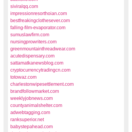
siviralqq.com
impressionresorthoian.com
bestfreakingclothesever.com
falling-film-evaporator.com
sumuslawfirm.com
nursingprowriters.com
greenmountainthreadwear.com
acutedispensary.com
sattamatkanewsblog.com
cryptocurrencytradingcn.com
totowaz.com
charlestonwipesettlement.com
brandfollowmarket.com
weeklyjobnews.com
countyanimalshelter.com
adwebtagging.com
ranksuperior.net
babystepahead.com