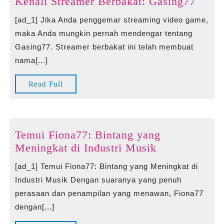
Kenal
Kenali Streamer Berbakat: Gasing77
Strea
[ad_1] Jika Anda penggemar streaming video game,
Berba
maka Anda mungkin pernah mendengar tentang
Gasi
Gasing77. Streamer berbakat ini telah membuat
nama[...]
Read
Read Full
Full
Temui Fiona77: Bintang yang
Temui
Meningkat di Industri Musik
Fiona77:
[ad_1] Temui Fiona77: Bintang yang Meningkat di
Bintang
Industri Musik Dengan suaranya yang penuh
yang
perasaan dan penampilan yang menawan, Fiona77
Meningkat
dengan[...]
di