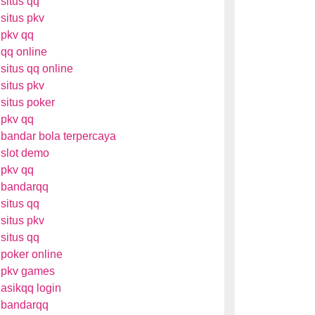
situs qq
situs pkv
pkv qq
qq online
situs qq online
situs pkv
situs poker
pkv qq
bandar bola terpercaya
slot demo
pkv qq
bandarqq
situs qq
situs pkv
situs qq
poker online
pkv games
asikqq login
bandarqq