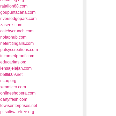
rajalion88.com
goupuntacana.com
riversedgepark.com
zaseez.com
catchycrunch.com
nofaphub.com
nefertitingalls.com
patsyscreations.com
income4proof.com
educaritas.org
lensajelajah.com
betflik09.net
ncaq.org
xenmicro.com
onlineshopera.com
dartyfresh.com
lewisenterprises.net
pcsoftwarefree.org