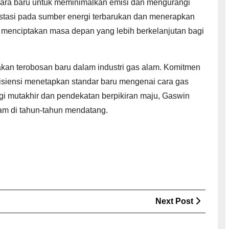
cara baru untuk meminimalkan emisi dan mengurangi
stasi pada sumber energi terbarukan dan menerapkan
 menciptakan masa depan yang lebih berkelanjutan bagi
kan terobosan baru dalam industri gas alam. Komitmen
fisiensi menetapkan standar baru mengenai cara gas
gi mutakhir dan pendekatan berpikiran maju, Gaswin
am di tahun-tahun mendatang.
Next
Next Post
Post