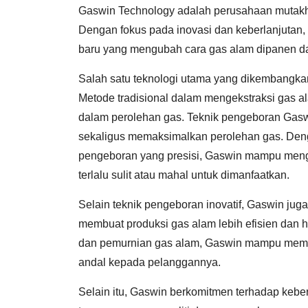
Gaswin Technology adalah perusahaan mutakhi
Dengan fokus pada inovasi dan keberlanjuta
baru yang mengubah cara gas alam dipanen d
Salah satu teknologi utama yang dikembangka
Metode tradisional dalam mengekstraksi gas a
dalam perolehan gas. Teknik pengeboran Gas
sekaligus memaksimalkan perolehan gas. De
pengeboran yang presisi, Gaswin mampu men
terlalu sulit atau mahal untuk dimanfaatkan.
Selain teknik pengeboran inovatif, Gaswin j
membuat produksi gas alam lebih efisien da
dan pemurnian gas alam, Gaswin mampu membe
andal kepada pelanggannya.
Selain itu, Gaswin berkomitmen terhadap kebe