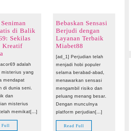
 Seniman
Bebaskan Sensasi
tis di Balik
Berjudi dengan
69: Sekilas
Layanan Terbaik
Bebaskan
 Kreatif
Miabet88
Temui
Sensasi
a
[ad_1] Perjudian telah
Seniman
Berjudi
Gacor69 adalah
menjadi hobi populer
Enigmatis
dengan
 misterius yang
selama berabad-abad,
di
Layanan
a mendapat
menawarkan sensasi
Balik
Terbaik
n di dunia seni.
mengambil risiko dan
Gacor69:
Miabet88
ik dan
peluang menang besar.
Sekilas
ian misterius
Dengan munculnya
Proses
elah memikat[...]
platform perjudian[...]
Kreatif
Mereka
Read
 Full
Read
Read Full