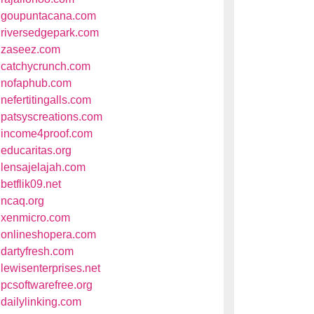
goupuntacana.com
riversedgepark.com
zaseez.com
catchycrunch.com
nofaphub.com
nefertitingalls.com
patsyscreations.com
income4proof.com
educaritas.org
lensajelajah.com
betflik09.net
ncaq.org
xenmicro.com
onlineshopera.com
dartyfresh.com
lewisenterprises.net
pcsoftwarefree.org
dailylinking.com