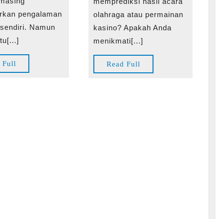
masing
memprediksi hasil acara
Perlu
Primabet78!
rkan pengalaman
olahraga atau permainan
Anda
 sendiri. Namun
kasino? Apakah Anda
Ketahui
u[...]
menikmati[...]
Read
 Full
Read
Read Full
Full
Full