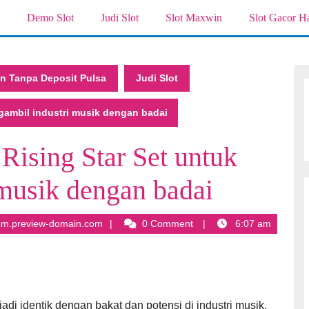
Demo Slot
Judi Slot
Slot Maxwin
Slot Gacor Ha
n Tanpa Deposit Pulsa
Judi Slot
gambil industri musik dengan badai
Rising Star Set untuk
musik dengan badai
admin@thesportswires-
om.preview-domain.com
0 Comment
6:07 am
com.preview-
domain.com
i identik dengan bakat dan potensi di industri musik.