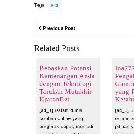
Tags:
slot
Post
Previous
Previous Post
Post
navigation
Related Posts
Bebaskan Potensi
Ina77
Kemenangan Anda
Penga
dengan Teknologi
Gamin
Taruhan Mutakhir
yang 
Bebaskan
KratonBet
Ketah
Potensi
[ad_1] Dalam dunia
[ad_1] 
Kemenangan
taruhan online yang
online, 
Anda
bergerak cepat, menjadi
pilihan y
dengan