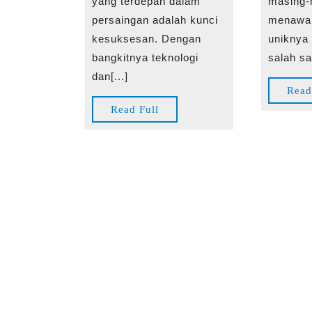
yang terdepan dalam
masing-
Teknologi
persaingan adalah kunci
menawa
Taruhan
kesuksesan. Dengan
uniknya
Mutakhir
bangkitnya teknologi
salah sat
KratonBet
dan[...]
Read
Read
Read Full
Full