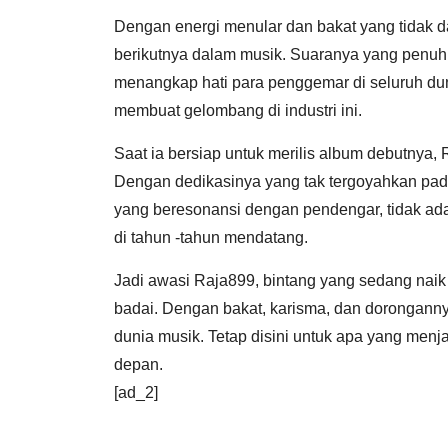
Dengan energi menular dan bakat yang tidak d
berikutnya dalam musik. Suaranya yang penuh 
menangkap hati para penggemar di seluruh dun
membuat gelombang di industri ini.
Saat ia bersiap untuk merilis album debutnya
Dengan dedikasinya yang tak tergoyahkan pad
yang beresonansi dengan pendengar, tidak a
di tahun -tahun mendatang.
Jadi awasi Raja899, bintang yang sedang nai
badai. Dengan bakat, karisma, dan dorongannya
dunia musik. Tetap disini untuk apa yang men
depan.
[ad_2]