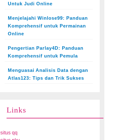
Untuk Judi Online
Menjelajahi Winlose99: Panduan
Komprehensif untuk Permainan
Online
Pengertian Parlay4D: Panduan
Komprehensif untuk Pemula
Menguasai Analisis Data dengan
Atlas123: Tips dan Trik Sukses
Links
situs qq