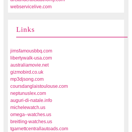
webservicelive.com
Links
jimsfamousbbq.com
libertywalk-usa.com
australiamovie.net
gizmobird.co.uk
mp3djsong.com
coursdanglaistoulouse.com
neptunuslex.com
auguri-di-natale.info
michelewatch.us
omega--watches.us
breitling-watches.us
tgarnettcentrallautoads.com