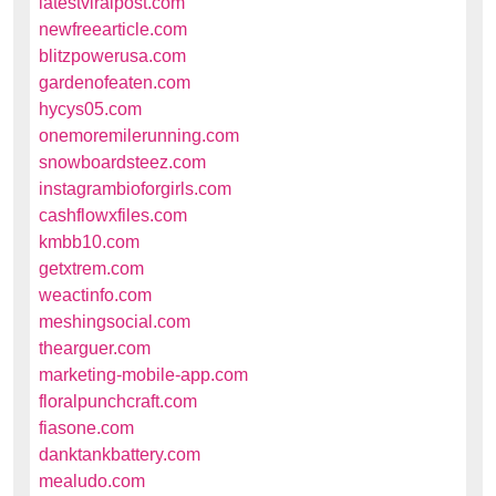
latestviralpost.com
newfreearticle.com
blitzpowerusa.com
gardenofeaten.com
hycys05.com
onemoremilerunning.com
snowboardsteez.com
instagrambioforgirls.com
cashflowxfiles.com
kmbb10.com
getxtrem.com
weactinfo.com
meshingsocial.com
thearguer.com
marketing-mobile-app.com
floralpunchcraft.com
fiasone.com
danktankbattery.com
mealudo.com