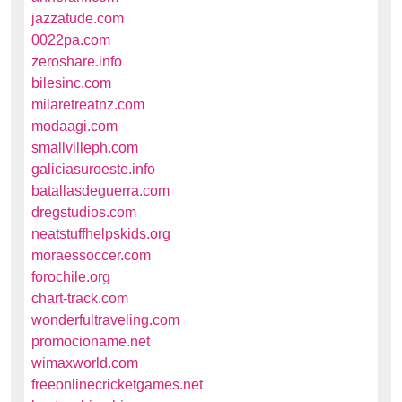
jazzatude.com
0022pa.com
zeroshare.info
bilesinc.com
milaretreatnz.com
modaagi.com
smallvilleph.com
galiciasuroeste.info
batallasdeguerra.com
dregstudios.com
neatstuffhelpskids.org
moraessoccer.com
forochile.org
chart-track.com
wonderfultraveling.com
promocioname.net
wimaxworld.com
freeonlinecricketgames.net