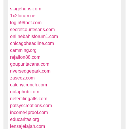
stagehubs.com
1x2forum.net
login99bet.com
secretcourtesans.com
onlinebahisforum1.com
chicagoheadline.com
camming.org
rajalion88.com
goupuntacana.com
riversedgepark.com
zaseez.com
catchycrunch.com
nofaphub.com
nefertitingalls.com
patsyscreations.com
income4proof.com
educaritas.org
lensajelajah.com