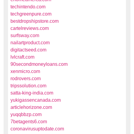
techintendo.com
techgreenpure.com
bestdropshipstore.com
cartelreviews.com
surfsway.com
nailartproduct.com
digitactseed.com
lvlcraft.com
90secondmoneyloans.com
xenmicro.com
rodrovers.com
tripssolution.com
satta-king-india.com
yukigassencanada.com
articlehorizone.com
yuqqbbzp.com
7betagents6.com
coronavirusuptodate.com