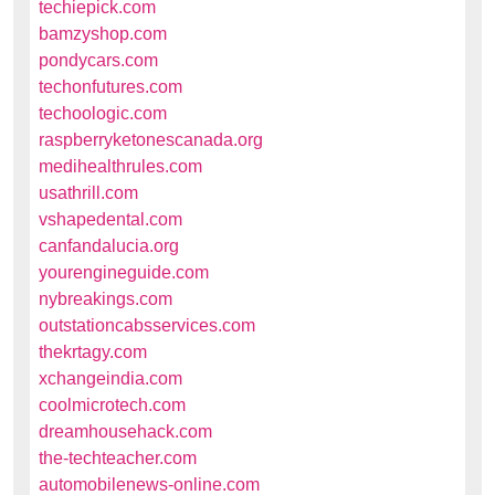
techiepick.com
bamzyshop.com
pondycars.com
techonfutures.com
techoologic.com
raspberryketonescanada.org
medihealthrules.com
usathrill.com
vshapedental.com
canfandalucia.org
yourengineguide.com
nybreakings.com
outstationcabsservices.com
thekrtagy.com
xchangeindia.com
coolmicrotech.com
dreamhousehack.com
the-techteacher.com
automobilenews-online.com