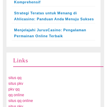
Komprehensif
Strategi Teratas untuk Menang di
Ahlicasino: Panduan Anda Menuju Sukses
Menjelajahi JurusCasino: Pengalaman
Permainan Online Terbaik
Links
situs qq
situs pkv
pkv qq
qq online
situs qq online
situs pkv