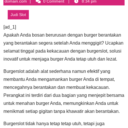
admin@thesportswires-
7,
domain.com
0 Comment
8:34 pm
com.preview-
2025
domain.com
Judi Slot
[ad_1]
Apakah Anda bosan berurusan dengan burger berantakan
yang berantakan segera setelah Anda menggigit? Ucapkan
selamat tinggal pada kekacauan dengan burgerslot, solusi
inovatif untuk menjaga burger Anda tetap utuh dan lezat.
Burgerslot adalah alat sederhana namun efektif yang
membantu Anda mengamankan burger Anda di tempat,
mencegahnya berantakan dan membuat kekacauan.
Perangkat ini terdiri dari dua bagian yang menjepit bersama
untuk menahan burger Anda, memungkinkan Anda untuk
menikmati setiap gigitan tanpa khawatir akan berantakan.
Burgerslot tidak hanya tetap tetap utuh, tetapi juga