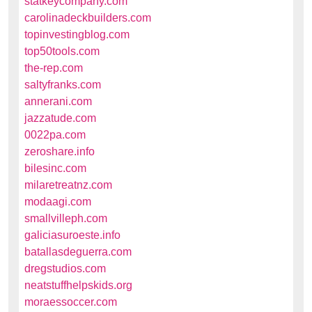
statkeycompany.com
carolinadeckbuilders.com
topinvestingblog.com
top50tools.com
the-rep.com
saltyfranks.com
annerani.com
jazzatude.com
0022pa.com
zeroshare.info
bilesinc.com
milaretreatnz.com
modaagi.com
smallvilleph.com
galiciasuroeste.info
batallasdeguerra.com
dregstudios.com
neatstuffhelpskids.org
moraessoccer.com