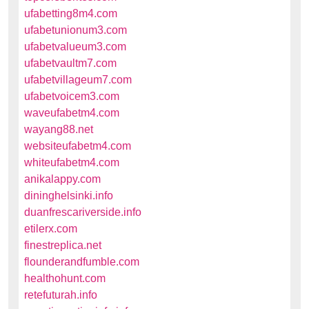
ufabetting8m4.com
ufabetunionum3.com
ufabetvalueum3.com
ufabetvaultm7.com
ufabetvillageum7.com
ufabetvoicem3.com
waveufabetm4.com
wayang88.net
websiteufabetm4.com
whiteufabetm4.com
anikalappy.com
dininghelsinki.info
duanfrescariverside.info
etilerx.com
finestreplica.net
flounderandfumble.com
healthohunt.com
retefuturah.info