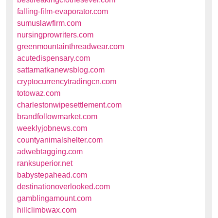
falling-film-evaporator.com
sumuslawfirm.com
nursingprowriters.com
greenmountainthreadwear.com
acutedispensary.com
sattamatkanewsblog.com
cryptocurrencytradingcn.com
totowaz.com
charlestonwipesettlement.com
brandfollowmarket.com
weeklyjobnews.com
countyanimalshelter.com
adwebtagging.com
ranksuperior.net
babystepahead.com
destinationoverlooked.com
gamblingamount.com
hillclimbwax.com