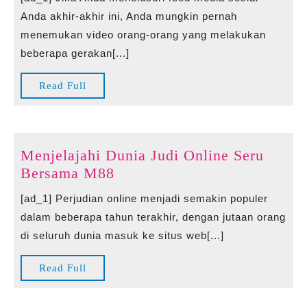
Tari
Anda akhir-akhir ini, Anda mungkin pernah
Mengambil
menemukan video orang-orang yang melakukan
Internet
beberapa gerakan[...]
dengan
Badai
Read
Read Full
Full
Menjelajahi Dunia Judi Online Seru
Menjelajahi
Bersama M88
Dunia
[ad_1] Perjudian online menjadi semakin populer
Judi
dalam beberapa tahun terakhir, dengan jutaan orang
Online
di seluruh dunia masuk ke situs web[...]
Seru
Bersama
Read
Read Full
M88
Full