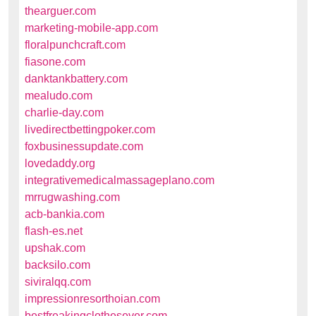
thearguer.com
marketing-mobile-app.com
floralpunchcraft.com
fiasone.com
danktankbattery.com
mealudo.com
charlie-day.com
livedirectbettingpoker.com
foxbusinessupdate.com
lovedaddy.org
integrativemedicalmassageplano.com
mrrugwashing.com
acb-bankia.com
flash-es.net
upshak.com
backsilo.com
siviralqq.com
impressionresorthoian.com
bestfreakingclothesever.com