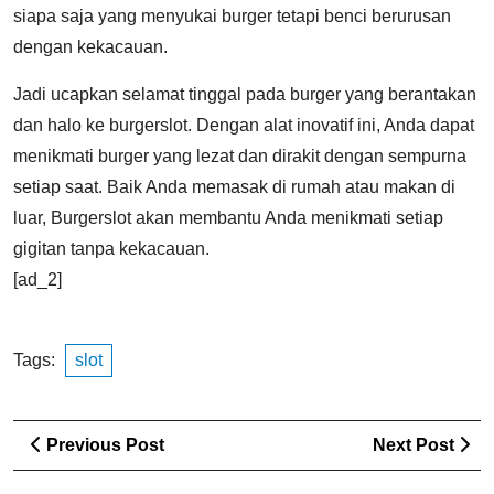
siapa saja yang menyukai burger tetapi benci berurusan
dengan kekacauan.
Jadi ucapkan selamat tinggal pada burger yang berantakan
dan halo ke burgerslot. Dengan alat inovatif ini, Anda dapat
menikmati burger yang lezat dan dirakit dengan sempurna
setiap saat. Baik Anda memasak di rumah atau makan di
luar, Burgerslot akan membantu Anda menikmati setiap
gigitan tanpa kekacauan.
[ad_2]
Tags:
slot
Post
Previous
Ne
Previous Post
Next Post
navigation
Post
Po