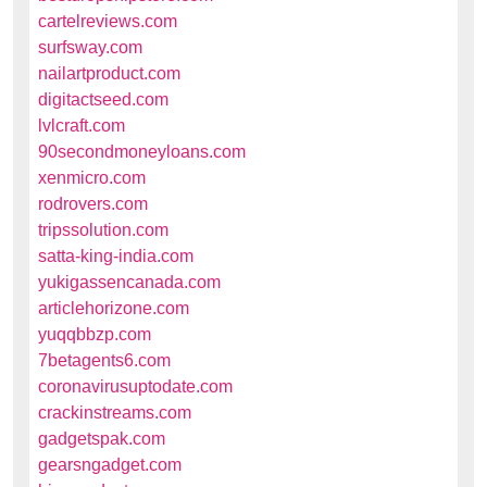
cartelreviews.com
surfsway.com
nailartproduct.com
digitactseed.com
lvlcraft.com
90secondmoneyloans.com
xenmicro.com
rodrovers.com
tripssolution.com
satta-king-india.com
yukigassencanada.com
articlehorizone.com
yuqqbbzp.com
7betagents6.com
coronavirusuptodate.com
crackinstreams.com
gadgetspak.com
gearsngadget.com