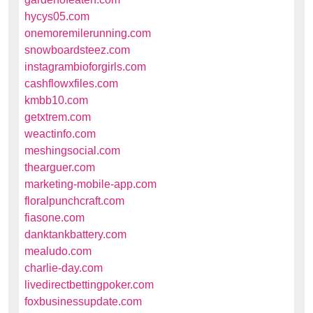
hycys05.com
onemoremilerunning.com
snowboardsteez.com
instagrambioforgirls.com
cashflowxfiles.com
kmbb10.com
getxtrem.com
weactinfo.com
meshingsocial.com
thearguer.com
marketing-mobile-app.com
floralpunchcraft.com
fiasone.com
danktankbattery.com
mealudo.com
charlie-day.com
livedirectbettingpoker.com
foxbusinessupdate.com