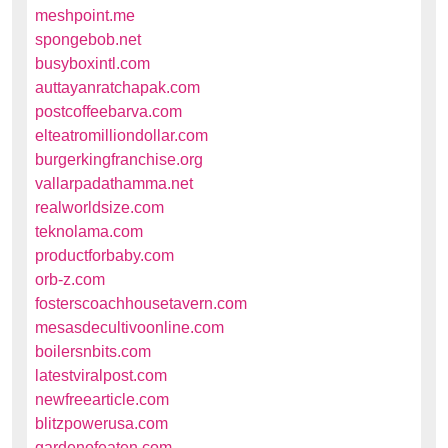
meshpoint.me
spongebob.net
busyboxintl.com
auttayanratchapak.com
postcoffeebarva.com
elteatromilliondollar.com
burgerkingfranchise.org
vallarpadathamma.net
realworldsize.com
teknolama.com
productforbaby.com
orb-z.com
fosterscoachhousetavern.com
mesasdecultivoonline.com
boilersnbits.com
latestviralpost.com
newfreearticle.com
blitzpowerusa.com
gardenofeaten.com