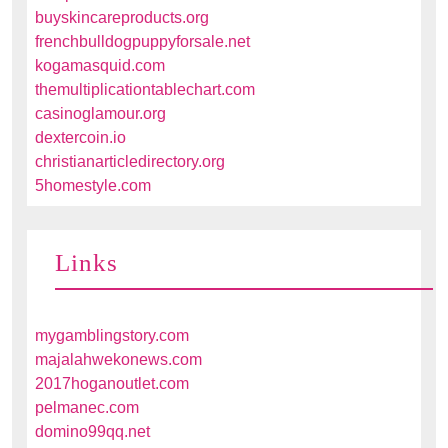
buyskincareproducts.org
frenchbulldogpuppyforsale.net
kogamasquid.com
themultiplicationtablechart.com
casinoglamour.org
dextercoin.io
christianarticledirectory.org
5homestyle.com
Links
mygamblingstory.com
majalahwekonews.com
2017hoganoutlet.com
pelmanec.com
domino99qq.net