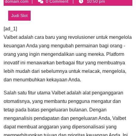
admin@thesportswires-
16,
domain.com
0 Comment
10:50 pm
com.preview-
2025
domain.com
Judi Slot
[ad_1]
Valbet adalah cara baru yang revolusioner untuk mengelola
keuangan Anda yang mengubah permainan bagi orang -
orang yang ingin mengendalikan uang mereka. Platform
inovatif ini menawarkan berbagai fitur yang membuatnya
lebih mudah dari sebelumnya untuk melacak, mengelola,
dan menumbuhkan kekayaan Anda.
Salah satu fitur utama Valbet adalah alat penganggaran
otomatisnya, yang membantu pengguna mengatur dan
tetap pada batas pengeluaran bulanan. Dengan
menganalisis pendapatan dan pengeluaran Anda, Valbet
dapat membuat anggaran yang dipersonalisasi yang
memperhitungkan tujuan dan prioritas keuangan Anda. Ini