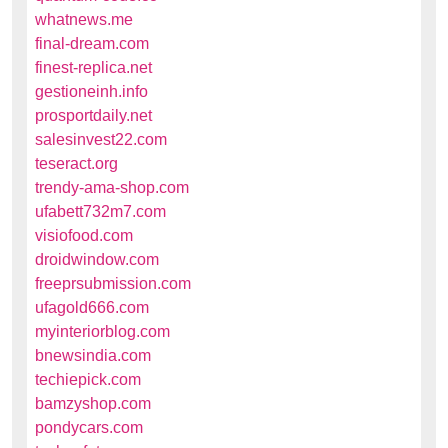
whatnews.me
final-dream.com
finest-replica.net
gestioneinh.info
prosportdaily.net
salesinvest22.com
teseract.org
trendy-ama-shop.com
ufabett732m7.com
visiofood.com
droidwindow.com
freeprsubmission.com
ufagold666.com
myinteriorblog.com
bnewsindia.com
techiepick.com
bamzyshop.com
pondycars.com