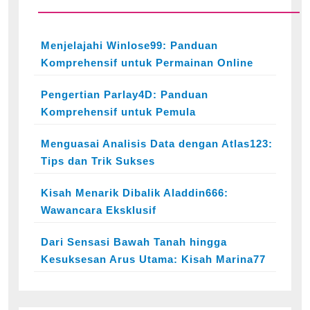
Menjelajahi Winlose99: Panduan
Komprehensif untuk Permainan Online
Pengertian Parlay4D: Panduan
Komprehensif untuk Pemula
Menguasai Analisis Data dengan Atlas123:
Tips dan Trik Sukses
Kisah Menarik Dibalik Aladdin666:
Wawancara Eksklusif
Dari Sensasi Bawah Tanah hingga
Kesuksesan Arus Utama: Kisah Marina77