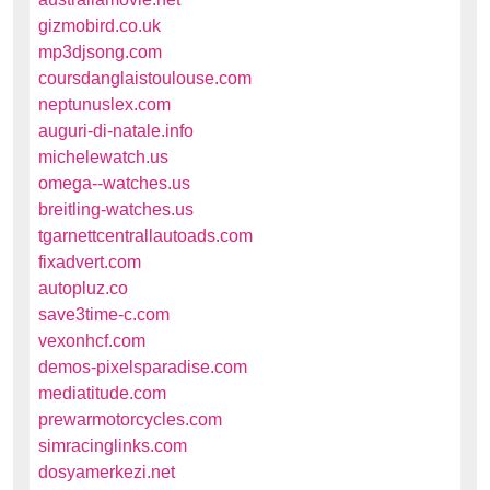
gizmobird.co.uk
mp3djsong.com
coursdanglaistoulouse.com
neptunuslex.com
auguri-di-natale.info
michelewatch.us
omega--watches.us
breitling-watches.us
tgarnettcentrallautoads.com
fixadvert.com
autopluz.co
save3time-c.com
vexonhcf.com
demos-pixelsparadise.com
mediatitude.com
prewarmotorcycles.com
simracinglinks.com
dosyamerkezi.net