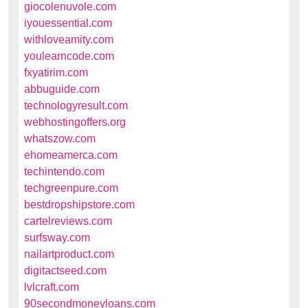
giocolenuvole.com
iyouessential.com
withloveamity.com
youlearncode.com
fxyatirim.com
abbuguide.com
technologyresult.com
webhostingoffers.org
whatszow.com
ehomeamerca.com
techintendo.com
techgreenpure.com
bestdropshipstore.com
cartelreviews.com
surfsway.com
nailartproduct.com
digitactseed.com
lvlcraft.com
90secondmoneyloans.com