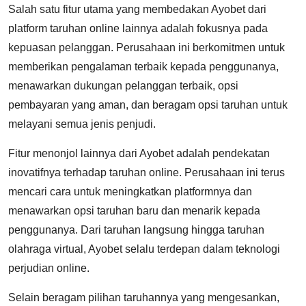
Salah satu fitur utama yang membedakan Ayobet dari
platform taruhan online lainnya adalah fokusnya pada
kepuasan pelanggan. Perusahaan ini berkomitmen untuk
memberikan pengalaman terbaik kepada penggunanya,
menawarkan dukungan pelanggan terbaik, opsi
pembayaran yang aman, dan beragam opsi taruhan untuk
melayani semua jenis penjudi.
Fitur menonjol lainnya dari Ayobet adalah pendekatan
inovatifnya terhadap taruhan online. Perusahaan ini terus
mencari cara untuk meningkatkan platformnya dan
menawarkan opsi taruhan baru dan menarik kepada
penggunanya. Dari taruhan langsung hingga taruhan
olahraga virtual, Ayobet selalu terdepan dalam teknologi
perjudian online.
Selain beragam pilihan taruhannya yang mengesankan,