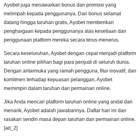
Ayobet juga menawarkan bonus dan promosi yang
melimpah kepada penggunanya. Dari bonus selamat
datang hingga taruhan gratis, Ayobet memberikan
penghargaan kepada penggunanya atas kesetiaan dan
penggunaan platform mereka secara terus-menerus.
Secara keseluruhan, Ayobet dengan cepat menjadi platform
taruhan online pilihan bagi para penjudi di seluruh dunia.
Dengan antarmuka yang ramah pengguna, fitur inovatif, dan
komitmen terhadap kepuasan pelanggan, Ayobet
memimpin dalam taruhan dan permainan online.
Jika Anda mencari platform taruhan online yang andal dan
menarik, Ayobet adalah jawabannya. Daftar hari ini dan
rasakan sendiri masa depan taruhan dan permainan online.
[ad_2]