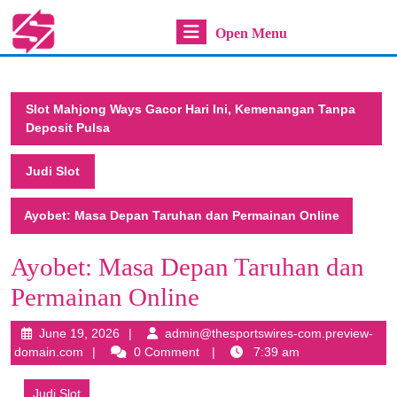
Skip
Open
Open Menu
to
content
Menu
Skip
to
Slot Mahjong Ways Gacor Hari Ini, Kemenangan Tanpa
content
Deposit Pulsa
Judi Slot
Ayobet: Masa Depan Taruhan dan Permainan Online
Ayobet: Masa Depan Taruhan dan
Permainan Online
June
June 19, 2026
admin@thesportswires-com.preview-
admin@thesportswires-
19,
domain.com
0 Comment
7:39 am
com.preview-
2026
domain.com
Judi Slot