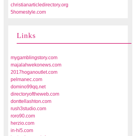
christianarticledirectory.org
5homestyle.com
Links
mygamblingstory.com
majalahwekonews.com
2017hoganoutlet.com
pelmanec.com
domino99qq.net
directoryoftheweb.com
donttellashton.com
rush3studio.com
roro90.com
herzio.com
in-hi5.com