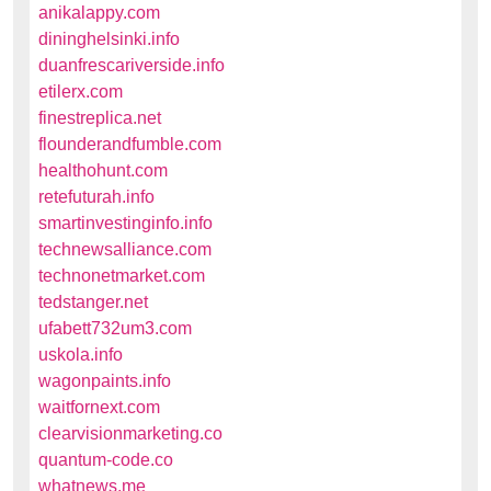
anikalappy.com
dininghelsinki.info
duanfrescariverside.info
etilerx.com
finestreplica.net
flounderandfumble.com
healthohunt.com
retefuturah.info
smartinvestinginfo.info
technewsalliance.com
technonetmarket.com
tedstanger.net
ufabett732um3.com
uskola.info
wagonpaints.info
waitfornext.com
clearvisionmarketing.co
quantum-code.co
whatnews.me