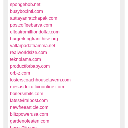
spongebob.net
busyboxintl.com
auttayanratchapak.com
postcoffeebarva.com
elteatromilliondollar.com
burgerkingfranchise.org
vallarpadathamma.net
realworldsize.com
teknolama.com
productforbaby.com
orb-z.com
fosterscoachhousetavern.com
mesasdecultivoonline.com
boilersnbits.com
latestviralpost.com
newfreearticle.com
blitzpowerusa.com
gardenofeaten.com
hycys05.com