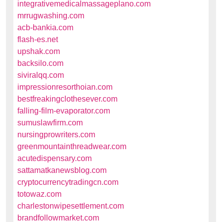
integrativemedicalmassageplano.com
mrrugwashing.com
acb-bankia.com
flash-es.net
upshak.com
backsilo.com
siviralqq.com
impressionresorthoian.com
bestfreakingclothesever.com
falling-film-evaporator.com
sumuslawfirm.com
nursingprowriters.com
greenmountainthreadwear.com
acutedispensary.com
sattamatkanewsblog.com
cryptocurrencytradingcn.com
totowaz.com
charlestonwipesettlement.com
brandfollowmarket.com