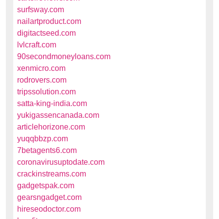
surfsway.com
nailartproduct.com
digitactseed.com
lvlcraft.com
90secondmoneyloans.com
xenmicro.com
rodrovers.com
tripssolution.com
satta-king-india.com
yukigassencanada.com
articlehorizone.com
yuqqbbzp.com
7betagents6.com
coronavirusuptodate.com
crackinstreams.com
gadgetspak.com
gearsngadget.com
hireseodoctor.com