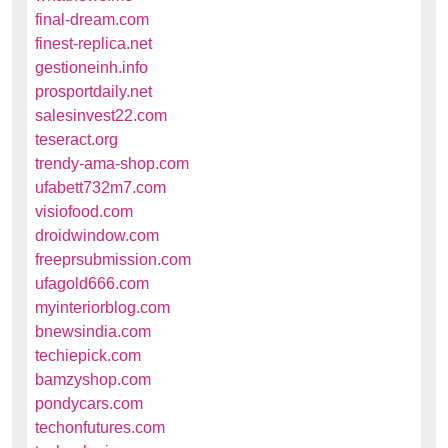
final-dream.com
finest-replica.net
gestioneinh.info
prosportdaily.net
salesinvest22.com
teseract.org
trendy-ama-shop.com
ufabett732m7.com
visiofood.com
droidwindow.com
freeprsubmission.com
ufagold666.com
myinteriorblog.com
bnewsindia.com
techiepick.com
bamzyshop.com
pondycars.com
techonfutures.com