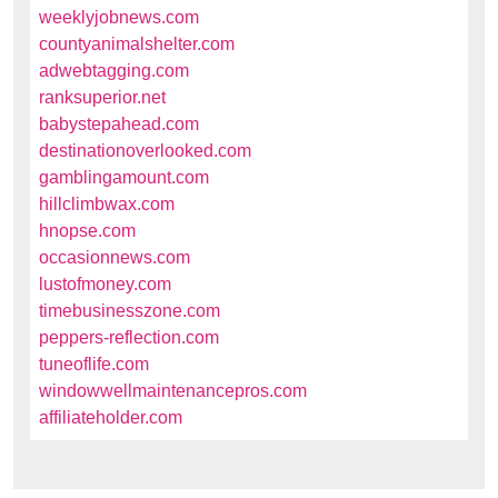
weeklyjobnews.com
countyanimalshelter.com
adwebtagging.com
ranksuperior.net
babystepahead.com
destinationoverlooked.com
gamblingamount.com
hillclimbwax.com
hnopse.com
occasionnews.com
lustofmoney.com
timebusinesszone.com
peppers-reflection.com
tuneoflife.com
windowwellmaintenancepros.com
affiliateholder.com