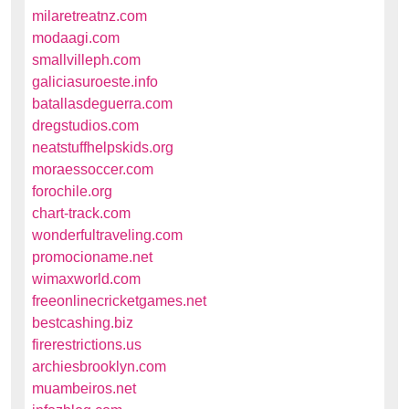
milaretreatnz.com
modaagi.com
smallvilleph.com
galiciasuroeste.info
batallasdeguerra.com
dregstudios.com
neatstuffhelpskids.org
moraessoccer.com
forochile.org
chart-track.com
wonderfultraveling.com
promocioname.net
wimaxworld.com
freeonlinecricketgames.net
bestcashing.biz
firerestrictions.us
archiesbrooklyn.com
muambeiros.net