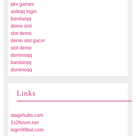
pkv games
asikqq login
bandarqq
demo slot
slot demo
demo slot gacor
slot demo
dominoqq
bandarqq
dominoqq
Links
stagehubs.com
1x2forum.net
login99bet.com