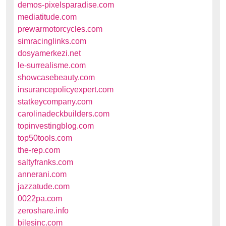
demos-pixelsparadise.com
mediatitude.com
prewarmotorcycles.com
simracinglinks.com
dosyamerkezi.net
le-surrealisme.com
showcasebeauty.com
insurancepolicyexpert.com
statkeycompany.com
carolinadeckbuilders.com
topinvestingblog.com
top50tools.com
the-rep.com
saltyfranks.com
annerani.com
jazzatude.com
0022pa.com
zeroshare.info
bilesinc.com