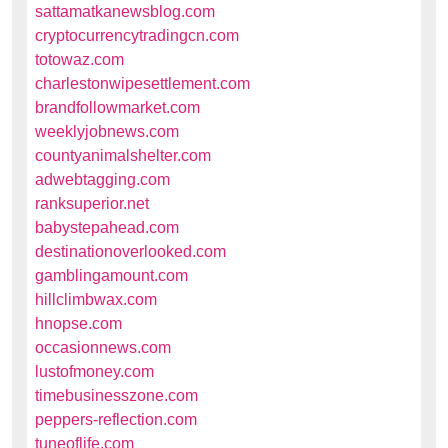
sattamatkanewsblog.com
cryptocurrencytradingcn.com
totowaz.com
charlestonwipesettlement.com
brandfollowmarket.com
weeklyjobnews.com
countyanimalshelter.com
adwebtagging.com
ranksuperior.net
babystepahead.com
destinationoverlooked.com
gamblingamount.com
hillclimbwax.com
hnopse.com
occasionnews.com
lustofmoney.com
timebusinesszone.com
peppers-reflection.com
tuneoflife.com