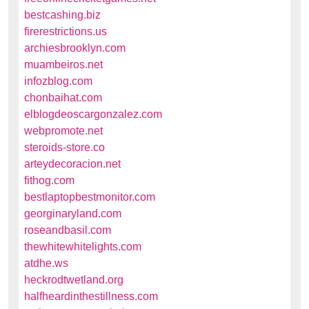
bestcashing.biz
firerestrictions.us
archiesbrooklyn.com
muambeiros.net
infozblog.com
chonbaihat.com
elblogdeoscargonzalez.com
webpromote.net
steroids-store.co
arteydecoracion.net
fithog.com
bestlaptopbestmonitor.com
georginaryland.com
roseandbasil.com
thewhitewhitelights.com
atdhe.ws
heckrodtwetland.org
halfheardinthestillness.com