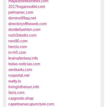
majalahwekonews.com
2017hoganoutlet.com
pelmanec.com
domino99qq.net
directoryoftheweb.com
donttellashton.com
rush3studio.com
roro90.com
herzio.com
in-hi5.com
krainafantasy.info
todas-noticias.com
senikartu.com
rusportal.net
watty.io
livinginthesun.info
itsriz.com
cargoods.shop
capetownacupuncture.com