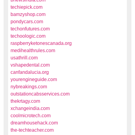
techiepick.com
bamzyshop.com
pondycars.com
techonfutures.com
techoologic.com
raspberryketonescanada.org
medihealthrules.com
usathrill.com
vshapedental.com
canfandalucia.org
yourengineguide.com
nybreakings.com
outstationcabsservices.com
thekrtagy.com
xchangeindia.com
coolmicrotech.com
dreamhousehack.com
the-techteacher.com