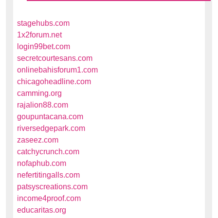
stagehubs.com
1x2forum.net
login99bet.com
secretcourtesans.com
onlinebahisforum1.com
chicagoheadline.com
camming.org
rajalion88.com
goupuntacana.com
riversedgepark.com
zaseez.com
catchycrunch.com
nofaphub.com
nefertitingalls.com
patsyscreations.com
income4proof.com
educaritas.org