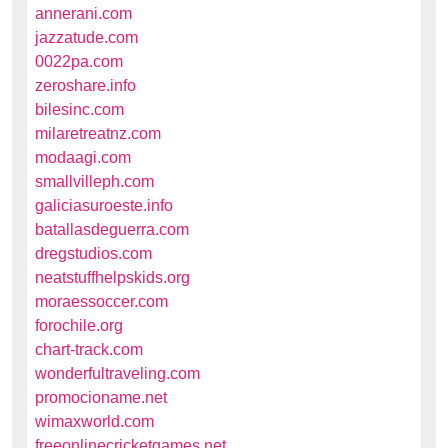
annerani.com
jazzatude.com
0022pa.com
zeroshare.info
bilesinc.com
milaretreatnz.com
modaagi.com
smallvilleph.com
galiciasuroeste.info
batallasdeguerra.com
dregstudios.com
neatstuffhelpskids.org
moraessoccer.com
forochile.org
chart-track.com
wonderfultraveling.com
promocioname.net
wimaxworld.com
freeonlinecricketgames.net