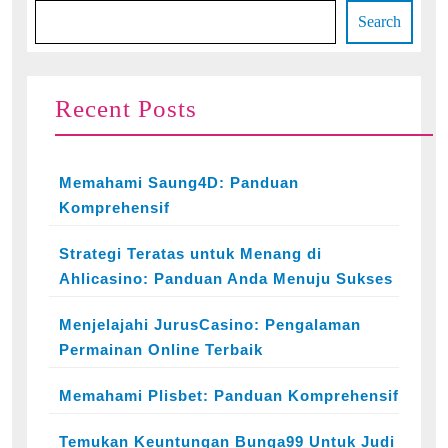
Search
Recent Posts
Memahami Saung4D: Panduan
Komprehensif
Strategi Teratas untuk Menang di
Ahlicasino: Panduan Anda Menuju Sukses
Menjelajahi JurusCasino: Pengalaman
Permainan Online Terbaik
Memahami Plisbet: Panduan Komprehensif
Temukan Keuntungan Bunga99 Untuk Judi