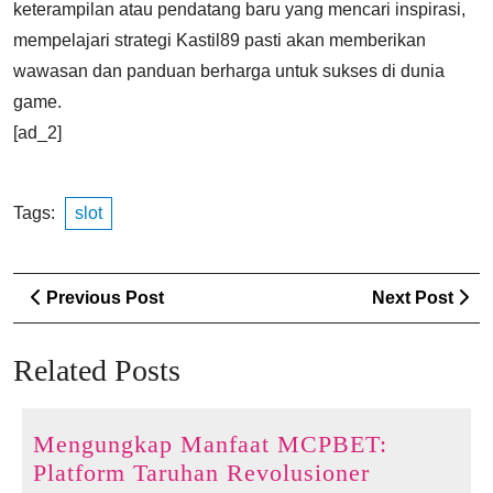
keterampilan atau pendatang baru yang mencari inspirasi,
mempelajari strategi Kastil89 pasti akan memberikan
wawasan dan panduan berharga untuk sukses di dunia
game.
[ad_2]
Tags:
slot
Post
Previous
Ne
Previous Post
Next Post
navigation
Post
Po
Related Posts
Mengungkap Manfaat MCPBET:
Mengungk
Platform Taruhan Revolusioner