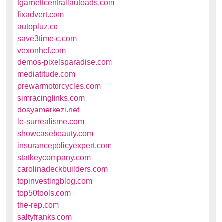
tgarnettcentrallautoads.com
fixadvert.com
autopluz.co
save3time-c.com
vexonhcf.com
demos-pixelsparadise.com
mediatitude.com
prewarmotorcycles.com
simracinglinks.com
dosyamerkezi.net
le-surrealisme.com
showcasebeauty.com
insurancepolicyexpert.com
statkeycompany.com
carolinadeckbuilders.com
topinvestingblog.com
top50tools.com
the-rep.com
saltyfranks.com