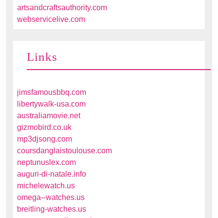
artsandcraftsauthority.com
webservicelive.com
Links
jimsfamousbbq.com
libertywalk-usa.com
australiamovie.net
gizmobird.co.uk
mp3djsong.com
coursdanglaistoulouse.com
neptunuslex.com
auguri-di-natale.info
michelewatch.us
omega--watches.us
breitling-watches.us