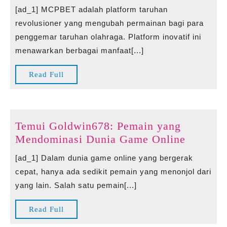
Manfaat
[ad_1] MCPBET adalah platform taruhan
MCPBET:
revolusioner yang mengubah permainan bagi para
Platform
penggemar taruhan olahraga. Platform inovatif ini
Taruhan
menawarkan berbagai manfaat[...]
Revolusion
Read
Read Full
Full
Temui Goldwin678: Pemain yang
Temui
Mendominasi Dunia Game Online
Goldwin
[ad_1] Dalam dunia game online yang bergerak
Pemain
cepat, hanya ada sedikit pemain yang menonjol dari
yang
yang lain. Salah satu pemain[...]
Mendom
Dunia
Read
Read Full
Game
Full