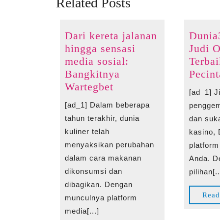
Related Posts
Dari kereta jalanan
Dunia
hingga sensasi
Judi O
media sosial:
Terbai
Bangkitnya
Pecin
Dari
Wartegbet
[ad_1] J
kereta
[ad_1] Dalam beberapa
penggema
jalanan
tahun terakhir, dunia
dan suk
hingga
kuliner telah
kasino,
sensasi
menyaksikan perubahan
platform
media
dalam cara makanan
Anda. D
sosial:
dikonsumsi dan
pilihan[..
Bangkitnya
dibagikan. Dengan
Wartegbet
Read
munculnya platform
media[...]