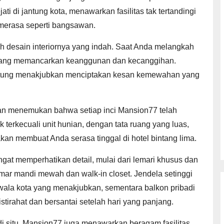
ti di jantung kota, menawarkan fasilitas tak tertandingi
merasa seperti bangsawan.
ah desain interiornya yang indah. Saat Anda melangkah
 yang memancarkan keanggunan dan kecanggihan.
antung menakjubkan menciptakan kesan kemewahan yang
an menemukan bahwa setiap inci Mansion77 telah
terkecuali unit hunian, dengan tata ruang yang luas,
kan membuat Anda serasa tinggal di hotel bintang lima.
gat memperhatikan detail, mulai dari lemari khusus dan
ar mandi mewah dan walk-in closet. Jendela setinggi
ala kota yang menakjubkan, sementara balkon pribadi
irahat dan bersantai setelah hari yang panjang.
 situ. Mansion77 juga menawarkan beragam fasilitas