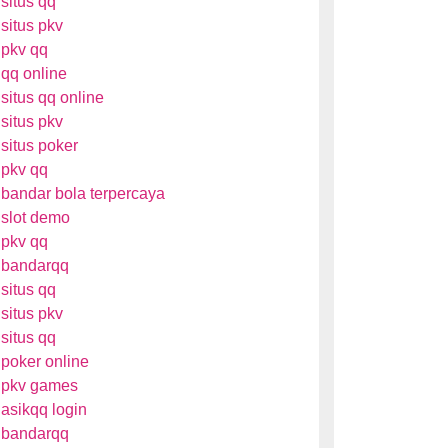
situs qq
situs pkv
pkv qq
qq online
situs qq online
situs pkv
situs poker
pkv qq
bandar bola terpercaya
slot demo
pkv qq
bandarqq
situs qq
situs pkv
situs qq
poker online
pkv games
asikqq login
bandarqq