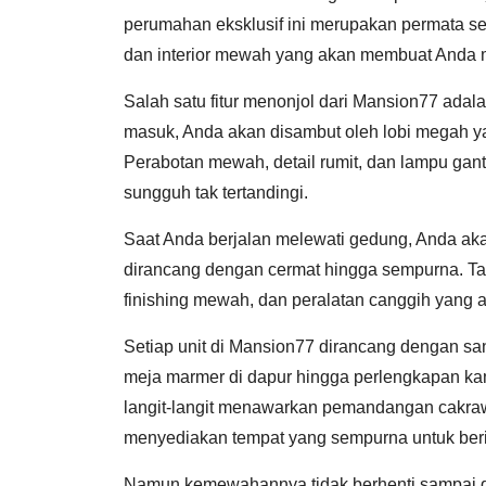
perumahan eksklusif ini merupakan permata seja
dan interior mewah yang akan membuat Anda 
Salah satu fitur menonjol dari Mansion77 adal
masuk, Anda akan disambut oleh lobi megah
Perabotan mewah, detail rumit, dan lampu g
sungguh tak tertandingi.
Saat Anda berjalan melewati gedung, Anda ak
dirancang dengan cermat hingga sempurna. Tak 
finishing mewah, dan peralatan canggih yang a
Setiap unit di Mansion77 dirancang dengan san
meja marmer di dapur hingga perlengkapan kam
langit-langit menawarkan pemandangan cakraw
menyediakan tempat yang sempurna untuk berist
Namun kemewahannya tidak berhenti sampai di