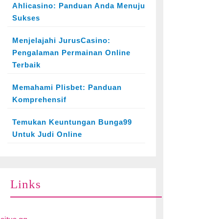
Ahlicasino: Panduan Anda Menuju
Sukses
Menjelajahi JurusCasino:
Pengalaman Permainan Online
Terbaik
Memahami Plisbet: Panduan
Komprehensif
Temukan Keuntungan Bunga99
Untuk Judi Online
Links