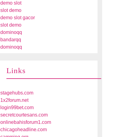
demo slot
slot demo
demo slot gacor
slot demo
dominoqq
bandarqq
dominoqq
Links
stagehubs.com
1x2forum.net
login99bet.com
secretcourtesans.com
onlinebahisforum1.com
chicagoheadline.com
camming.org