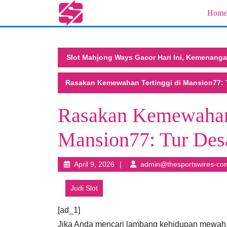
Skip
Home
to
content
Skip
to
Slot Mahjong Ways Gacor Hari Ini, Kemenanga
content
Rasakan Kemewahan Tertinggi di Mansion77: T
Rasakan Kemewahan 
Mansion77: Tur Desa
April
April 9, 2026
admin@thesportswires-co
9,
2026
Judi Slot
[ad_1]
Jika Anda mencari lambang kehidupan mewah