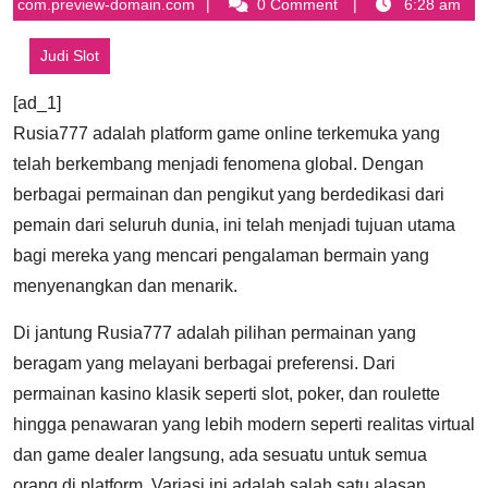
13,
admin@thesportswires-
com.preview-domain.com
0 Comment
6:28 am
2025
com.preview-
domain.com
Judi Slot
[ad_1]
Rusia777 adalah platform game online terkemuka yang
telah berkembang menjadi fenomena global. Dengan
berbagai permainan dan pengikut yang berdedikasi dari
pemain dari seluruh dunia, ini telah menjadi tujuan utama
bagi mereka yang mencari pengalaman bermain yang
menyenangkan dan menarik.
Di jantung Rusia777 adalah pilihan permainan yang
beragam yang melayani berbagai preferensi. Dari
permainan kasino klasik seperti slot, poker, dan roulette
hingga penawaran yang lebih modern seperti realitas virtual
dan game dealer langsung, ada sesuatu untuk semua
orang di platform. Variasi ini adalah salah satu alasan