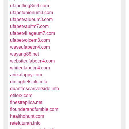
ufabetting8m4.com
ufabetunionum3.com
ufabetvalueum3.com
ufabetvaultm7.com
ufabetvillageum7.com
ufabetvoicem3.com
waveufabetm4.com
wayang88.net
websiteufabetm4.com
whiteufabetm4.com
anikalappy.com
dininghelsinki.info
duanfrescariverside.info
etilerx.com
finestreplica.net
flounderandfumble.com
healthohunt.com
retefuturah.info