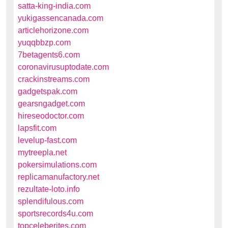
satta-king-india.com
yukigassencanada.com
articlehorizone.com
yuqqbbzp.com
7betagents6.com
coronavirusuptodate.com
crackinstreams.com
gadgetspak.com
gearsngadget.com
hireseodoctor.com
lapsfit.com
levelup-fast.com
mytreepla.net
pokersimulations.com
replicamanufactory.net
rezultate-loto.info
splendifulous.com
sportsrecords4u.com
topceleberites.com