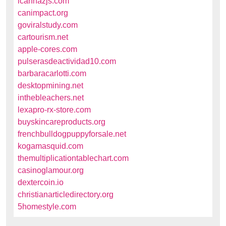
icanhazjs.com
canimpact.org
goviralstudy.com
cartourism.net
apple-cores.com
pulserasdeactividad10.com
barbaracarlotti.com
desktopmining.net
inthebleachers.net
lexapro-rx-store.com
buyskincareproducts.org
frenchbulldogpuppyforsale.net
kogamasquid.com
themultiplicationtablechart.com
casinoglamour.org
dextercoin.io
christianarticledirectory.org
5homestyle.com