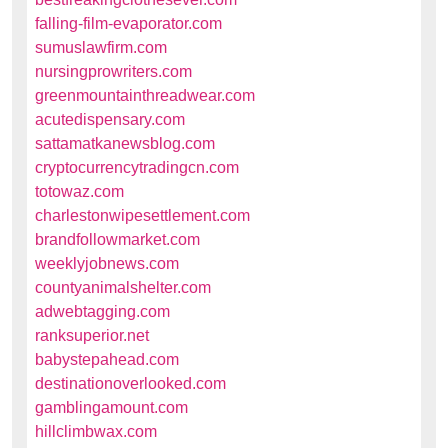
falling-film-evaporator.com
sumuslawfirm.com
nursingprowriters.com
greenmountainthreadwear.com
acutedispensary.com
sattamatkanewsblog.com
cryptocurrencytradingcn.com
totowaz.com
charlestonwipesettlement.com
brandfollowmarket.com
weeklyjobnews.com
countyanimalshelter.com
adwebtagging.com
ranksuperior.net
babystepahead.com
destinationoverlooked.com
gamblingamount.com
hillclimbwax.com