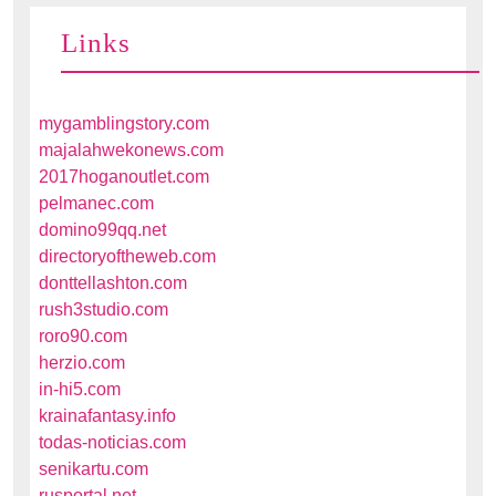
Links
mygamblingstory.com
majalahwekonews.com
2017hoganoutlet.com
pelmanec.com
domino99qq.net
directoryoftheweb.com
donttellashton.com
rush3studio.com
roro90.com
herzio.com
in-hi5.com
krainafantasy.info
todas-noticias.com
senikartu.com
rusportal.net