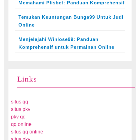
Memahami Plisbet: Panduan Komprehensif
Temukan Keuntungan Bunga99 Untuk Judi
Online
Menjelajahi Winlose99: Panduan
Komprehensif untuk Permainan Online
Links
situs qq
situs pkv
pkv qq
qq online
situs qq online
situs pkv