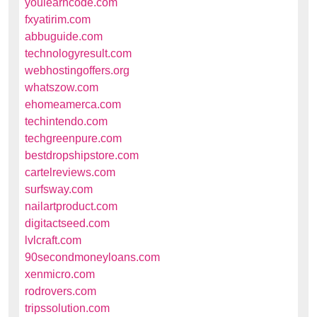
youlearncode.com
fxyatirim.com
abbuguide.com
technologyresult.com
webhostingoffers.org
whatszow.com
ehomeamerca.com
techintendo.com
techgreenpure.com
bestdropshipstore.com
cartelreviews.com
surfsway.com
nailartproduct.com
digitactseed.com
lvlcraft.com
90secondmoneyloans.com
xenmicro.com
rodrovers.com
tripssolution.com