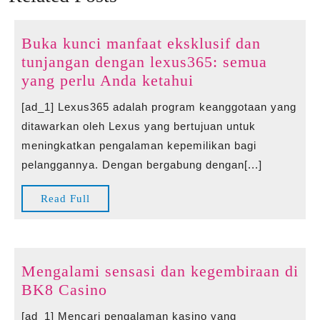
Buka kunci manfaat eksklusif dan
tunjangan dengan lexus365: semua
Buka
yang perlu Anda ketahui
kunci
[ad_1] Lexus365 adalah program keanggotaan yang
manfaat
ditawarkan oleh Lexus yang bertujuan untuk
eksklusif
meningkatkan pengalaman kepemilikan bagi
dan
pelanggannya. Dengan bergabung dengan[...]
tunjangan
dengan
Read
Read Full
lexus365:
Full
semua
yang
perlu
Mengalami sensasi dan kegembiraan di
Anda
Mengalami
BK8 Casino
ketahui
sensasi
[ad_1] Mencari pengalaman kasino yang