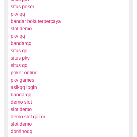
situs poker
pkv qq
bandar bola terpercaya
slot demo
pkv qq
bandarqq
situs qq
situs pkv
situs qq
poker online
pkv games
asikqq login
bandarqq
demo slot
slot demo
demo slot gacor
slot demo
dominoqq