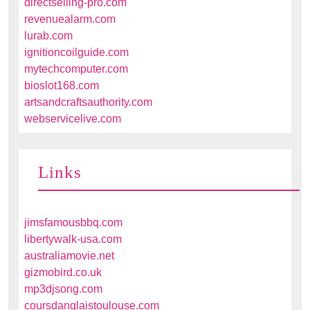
directselling-pro.com
revenuealarm.com
lurab.com
ignitioncoilguide.com
mytechcomputer.com
bioslot168.com
artsandcraftsauthority.com
webservicelive.com
Links
jimsfamousbbq.com
libertywalk-usa.com
australiamovie.net
gizmobird.co.uk
mp3djsong.com
coursdanglaistoulouse.com