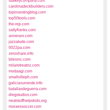
statkeycompany.com
carolinadeckbuilders.com
topinvestingblog.com
top50tools.com
the-rep.com
saltyfranks.com
annerani.com
jazzatude.com
0022pa.com
zeroshare.info
bilesinc.com
milaretreatnz.com
modaagi.com
smallvilleph.com
galiciasuroeste.info
batallasdeguerra.com
dregstudios.com
neatstuffhelpskids.org
moraessoccer.com