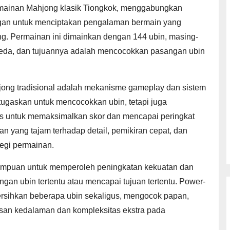
mainan Mahjong klasik Tiongkok, menggabungkan
ungan untuk menciptakan pengalaman bermain yang
. Permainan ini dimainkan dengan 144 ubin, masing-
beda, dan tujuannya adalah mencocokkan pasangan ubin
ng tradisional adalah mekanisme gameplay dan sistem
tugaskan untuk mencocokkan ubin, tetapi juga
s untuk memaksimalkan skor dan mencapai peringkat
an yang tajam terhadap detail, pemikiran cepat, dan
egi permainan.
mampuan untuk memperoleh peningkatan kekuatan dan
n ubin tertentu atau mencapai tujuan tertentu. Power-
rsihkan beberapa ubin sekaligus, mengocok papan,
san kedalaman dan kompleksitas ekstra pada