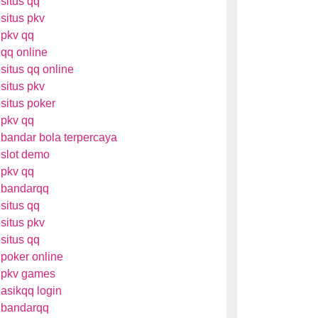
situs qq
situs pkv
pkv qq
qq online
situs qq online
situs pkv
situs poker
pkv qq
bandar bola terpercaya
slot demo
pkv qq
bandarqq
situs qq
situs pkv
situs qq
poker online
pkv games
asikqq login
bandarqq