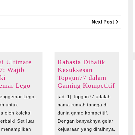
Next
Next Post
Post
si Ultimate
Rahasia Dibalik
7: Wajib
Kesuksesan
ki
Topgun77 dalam
Koleksi
Rahasi
emar Lego
Gaming Kompetitif
Ultimate
Dibali
Penggemar Lego,
[ad_1] Topgun77 adalah
Lego77:
Kesuk
ah untuk
nama rumah tangga di
Wajib
Topgu
a oleh koleksi
dunia game kompetitif.
Dimiliki
dalam
erbaik! Set luar
Dengan banyaknya gelar
Penggemar
Gamin
ni menampilkan
kejuaraan yang diraihnya,
Lego
Kompet