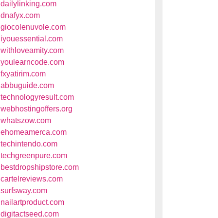
dailylinking.com
dnafyx.com
giocolenuvole.com
iyouessential.com
withloveamity.com
youlearncode.com
fxyatirim.com
abbuguide.com
technologyresult.com
webhostingoffers.org
whatszow.com
ehomeamerca.com
techintendo.com
techgreenpure.com
bestdropshipstore.com
cartelreviews.com
surfsway.com
nailartproduct.com
digitactseed.com