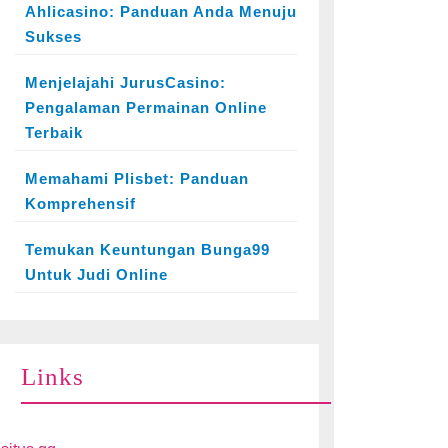
Ahlicasino: Panduan Anda Menuju
Sukses
Menjelajahi JurusCasino:
Pengalaman Permainan Online
Terbaik
Memahami Plisbet: Panduan
Komprehensif
Temukan Keuntungan Bunga99
Untuk Judi Online
Links