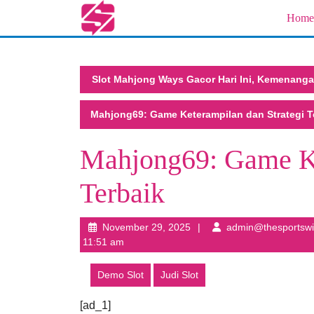
Skip
Home
to
content
Skip
to
Slot Mahjong Ways Gacor Hari Ini, Kemenanga
content
Mahjong69: Game Keterampilan dan Strategi T
Mahjong69: Game Ke
Terbaik
November
November 29, 2025
admin@thesportswi
29,
11:51 am
2025
Demo Slot
Judi Slot
[ad_1]