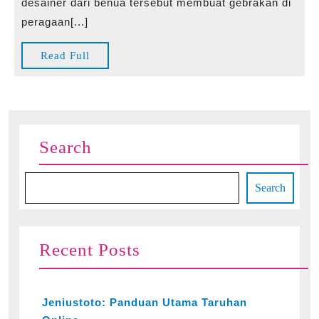
desainer dari benua tersebut membuat gebrakan di
Bagaimana
peragaan[...]
Gbosky
Mendefinisikan
Read
Read Full
Ulang
Full
Mode
Afrika
Search
Search
Recent Posts
Jeniustoto: Panduan Utama Taruhan