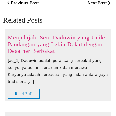
Post
Previous
Ne
Previous Post
Next Post
navigation
Post
Po
Related Posts
Menjelajahi Seni Daduwin yang Unik:
Pandangan yang Lebih Dekat dengan
Menjelajahi
Desainer Berbakat
Seni
[ad_1] Daduwin adalah perancang berbakat yang
Daduwin
senyonya benar -benar unik dan menawan.
yang
Karyanya adalah perpaduan yang indah antara gaya
Unik:
tradisional[...]
Pandangan
yang
Read
Read Full
Lebih
Full
Dekat
dengan