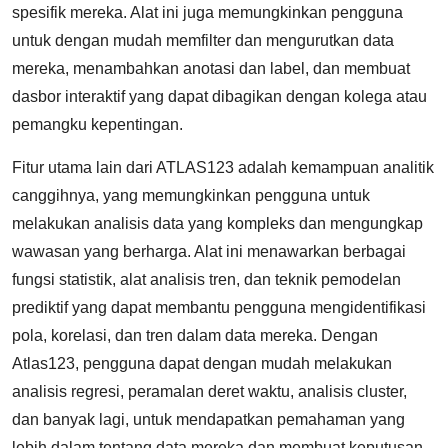
spesifik mereka. Alat ini juga memungkinkan pengguna
untuk dengan mudah memfilter dan mengurutkan data
mereka, menambahkan anotasi dan label, dan membuat
dasbor interaktif yang dapat dibagikan dengan kolega atau
pemangku kepentingan.
Fitur utama lain dari ATLAS123 adalah kemampuan analitik
canggihnya, yang memungkinkan pengguna untuk
melakukan analisis data yang kompleks dan mengungkap
wawasan yang berharga. Alat ini menawarkan berbagai
fungsi statistik, alat analisis tren, dan teknik pemodelan
prediktif yang dapat membantu pengguna mengidentifikasi
pola, korelasi, dan tren dalam data mereka. Dengan
Atlas123, pengguna dapat dengan mudah melakukan
analisis regresi, peramalan deret waktu, analisis cluster,
dan banyak lagi, untuk mendapatkan pemahaman yang
lebih dalam tentang data mereka dan membuat keputusan