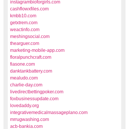
instagrambioforgirls.com
cashflowxfiles.com
kmbb10.com
getxtrem.com
weactinfo.com
meshingsocial.com
thearguer.com
marketing-mobile-app.com
floralpunchcraft.com
fiasone.com
danktankbattery.com
mealudo.com
charlie-day.com
livedirectbettingpoker.com
foxbusinessupdate.com
lovedaddy.org
integrativemedicalmassageplano.com
mrrugwashing.com
acb-bankia.com