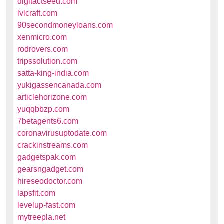
digitactseed.com
lvlcraft.com
90secondmoneyloans.com
xenmicro.com
rodrovers.com
tripssolution.com
satta-king-india.com
yukigassencanada.com
articlehorizone.com
yuqqbbzp.com
7betagents6.com
coronavirusuptodate.com
crackinstreams.com
gadgetspak.com
gearsngadget.com
hireseodoctor.com
lapsfit.com
levelup-fast.com
mytreepla.net