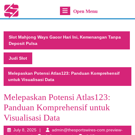
Skip
Open
Open Menu
to
content
Menu
Skip
to
Slot Mahjong Ways Gacor Hari Ini, Kemenangan Tanpa
content
Deposit Pulsa
Judi Slot
Melepaskan Potensi Atlas123: Panduan Komprehensif
untuk Visualisasi Data
Melepaskan Potensi Atlas123:
Panduan Komprehensif untuk
Visualisasi Data
July
July 8, 2025
admin@thesportswires-com.preview-