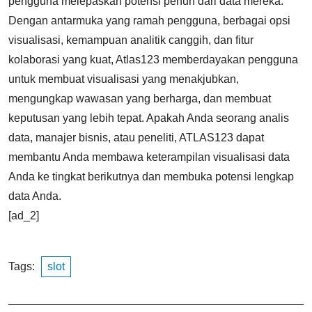
pengguna melepaskan potensi penuh dari data mereka.
Dengan antarmuka yang ramah pengguna, berbagai opsi
visualisasi, kemampuan analitik canggih, dan fitur
kolaborasi yang kuat, Atlas123 memberdayakan pengguna
untuk membuat visualisasi yang menakjubkan,
mengungkap wawasan yang berharga, dan membuat
keputusan yang lebih tepat. Apakah Anda seorang analis
data, manajer bisnis, atau peneliti, ATLAS123 dapat
membantu Anda membawa keterampilan visualisasi data
Anda ke tingkat berikutnya dan membuka potensi lengkap
data Anda.
[ad_2]
Tags:
slot