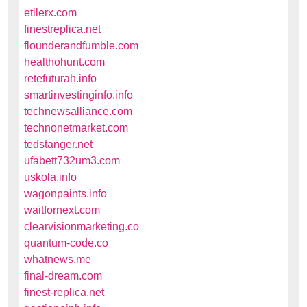
etilerx.com
finestreplica.net
flounderandfumble.com
healthohunt.com
retefuturah.info
smartinvestinginfo.info
technewsalliance.com
technonetmarket.com
tedstanger.net
ufabett732um3.com
uskola.info
wagonpaints.info
waitfornext.com
clearvisionmarketing.co
quantum-code.co
whatnews.me
final-dream.com
finest-replica.net