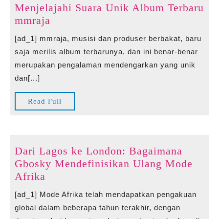
Desainer
Menjelajahi Suara Unik Album Terbaru
Berbakat
Menjelajahi
mmraja
Suara
[ad_1] mmraja, musisi dan produser berbakat, baru
Unik
saja merilis album terbarunya, dan ini benar-benar
Album
merupakan pengalaman mendengarkan yang unik
Terbaru
dan[...]
mmraja
Read
Read Full
Full
Dari Lagos ke London: Bagaimana
Gbosky Mendefinisikan Ulang Mode
Dari
Afrika
Lagos
[ad_1] Mode Afrika telah mendapatkan pengakuan
ke
global dalam beberapa tahun terakhir, dengan
London: