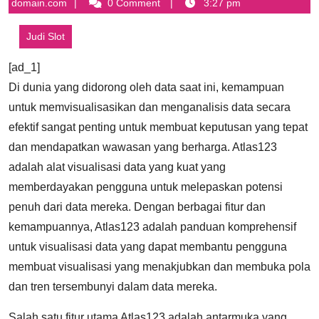
admin@thesportswires-
8,
domain.com
0 Comment
3:27 pm
com.preview-
2025
domain.com
Judi Slot
[ad_1]
Di dunia yang didorong oleh data saat ini, kemampuan
untuk memvisualisasikan dan menganalisis data secara
efektif sangat penting untuk membuat keputusan yang tepat
dan mendapatkan wawasan yang berharga. Atlas123
adalah alat visualisasi data yang kuat yang
memberdayakan pengguna untuk melepaskan potensi
penuh dari data mereka. Dengan berbagai fitur dan
kemampuannya, Atlas123 adalah panduan komprehensif
untuk visualisasi data yang dapat membantu pengguna
membuat visualisasi yang menakjubkan dan membuka pola
dan tren tersembunyi dalam data mereka.
Salah satu fitur utama Atlas123 adalah antarmuka yang