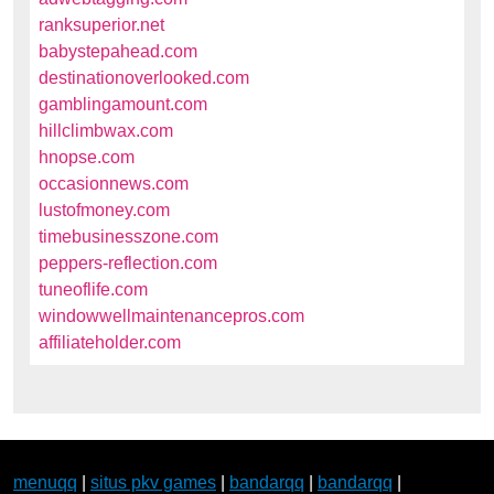
ranksuperior.net
babystepahead.com
destinationoverlooked.com
gamblingamount.com
hillclimbwax.com
hnopse.com
occasionnews.com
lustofmoney.com
timebusinesszone.com
peppers-reflection.com
tuneoflife.com
windowwellmaintenancepros.com
affiliateholder.com
menuqq
|
situs pkv games
|
bandarqq
|
bandarqq
|