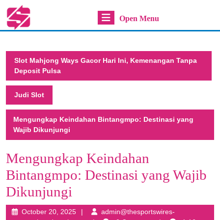
Skip
Open
Open Menu
to
content
Menu
Skip
to
Slot Mahjong Ways Gacor Hari Ini, Kemenangan Tanpa
content
Deposit Pulsa
Judi Slot
Mengungkap Keindahan Bintangmpo: Destinasi yang
Wajib Dikunjungi
Mengungkap Keindahan
Bintangmpo: Destinasi yang Wajib
Dikunjungi
October
October 20, 2025
admin@thesportswires-