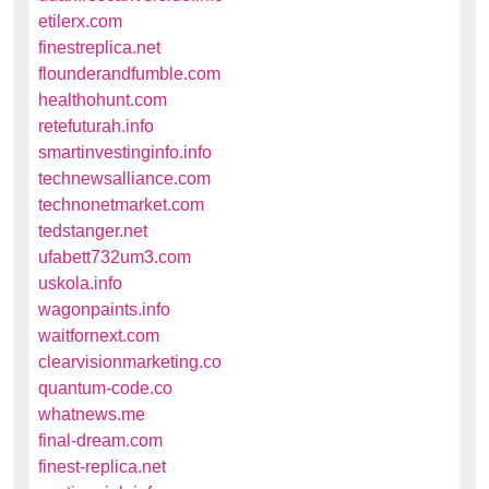
etilerx.com
finestreplica.net
flounderandfumble.com
healthohunt.com
retefuturah.info
smartinvestinginfo.info
technewsalliance.com
technonetmarket.com
tedstanger.net
ufabett732um3.com
uskola.info
wagonpaints.info
waitfornext.com
clearvisionmarketing.co
quantum-code.co
whatnews.me
final-dream.com
finest-replica.net