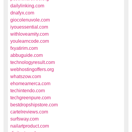
dailylinking.com
dnafyx.com
giocolenuvole.com
iyouessential.com
withloveamity.com
youlearncode.com
fxyatirim.com
abbuguide.com
technologyresult.com
webhostingoffers.org
whatszow.com
ehomeamerca.com
techintendo.com
techgreenpure.com
bestdropshipstore.com
cartelreviews.com
surfsway.com
nailartproduct.com