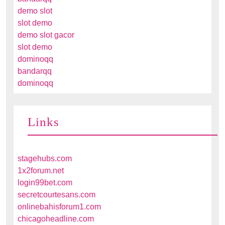
demo slot
slot demo
demo slot gacor
slot demo
dominoqq
bandarqq
dominoqq
Links
stagehubs.com
1x2forum.net
login99bet.com
secretcourtesans.com
onlinebahisforum1.com
chicagoheadline.com