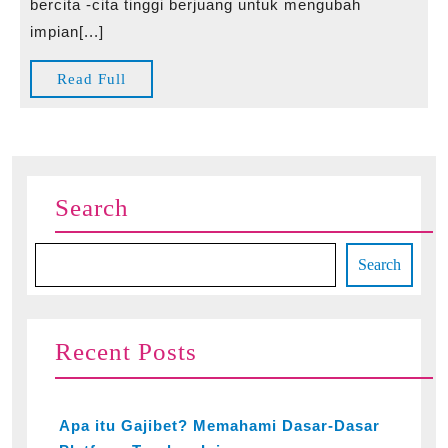
bercita -cita tinggi berjuang untuk mengubah
Bagaimana
impian[...]
Seorang
Pengusaha
Read
Read Full
Membangun
Full
Bisnis
yang
Berkembang
dari
Search
awal
Search
Recent Posts
Apa itu Gajibet? Memahami Dasar-Dasar