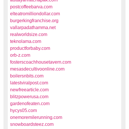
postcoffeebarva.com
elteatromilliondollar.com
burgerkingfranchise.org
vallarpadathamma.net
realworldsize.com
teknolama.com
productforbaby.com
orb-z.com
fosterscoachhousetavern.com
mesasdecultivoonline.com
boilersnbits.com
latestviralpost.com
newfreearticle.com
blitzpowerusa.com
gardenofeaten.com
hycys05.com
onemoremilerunning.com
snowboardsteez.com