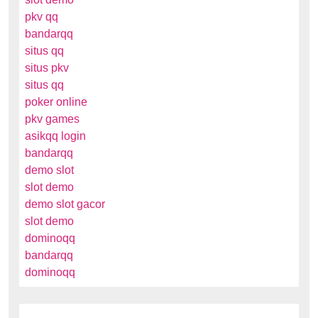
pkv qq
bandarqq
situs qq
situs pkv
situs qq
poker online
pkv games
asikqq login
bandarqq
demo slot
slot demo
demo slot gacor
slot demo
dominoqq
bandarqq
dominoqq