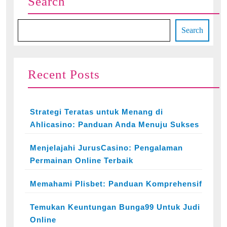
Search
Search
Recent Posts
Strategi Teratas untuk Menang di
Ahlicasino: Panduan Anda Menuju Sukses
Menjelajahi JurusCasino: Pengalaman
Permainan Online Terbaik
Memahami Plisbet: Panduan Komprehensif
Temukan Keuntungan Bunga99 Untuk Judi
Online