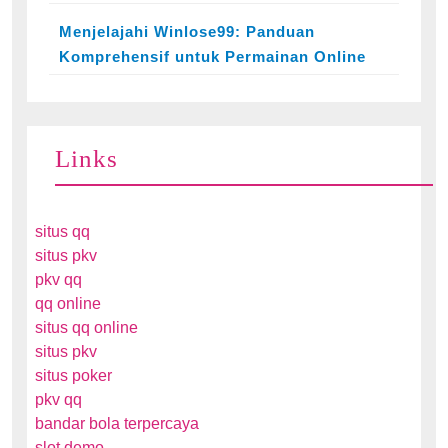
Menjelajahi Winlose99: Panduan
Komprehensif untuk Permainan Online
Links
situs qq
situs pkv
pkv qq
qq online
situs qq online
situs pkv
situs poker
pkv qq
bandar bola terpercaya
slot demo