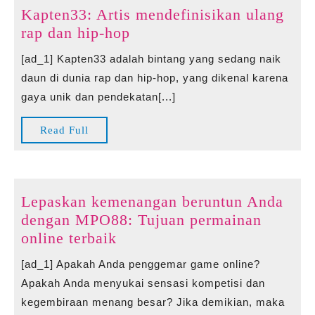
Kapten33: Artis mendefinisikan ulang
Kapten33:
rap dan hip-hop
Artis
[ad_1] Kapten33 adalah bintang yang sedang naik
mendefinisikan
daun di dunia rap dan hip-hop, yang dikenal karena
ulang
gaya unik dan pendekatan[...]
rap
dan
Read
Read Full
hip-
Full
hop
Lepaskan kemenangan beruntun Anda
dengan MPO88: Tujuan permainan
Lepaskan
online terbaik
kemenangan
[ad_1] Apakah Anda penggemar game online?
beruntun
Apakah Anda menyukai sensasi kompetisi dan
Anda
kegembiraan menang besar? Jika demikian, maka
dengan