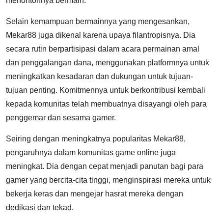
menontonnya bermain.
Selain kemampuan bermainnya yang mengesankan,
Mekar88 juga dikenal karena upaya filantropisnya. Dia
secara rutin berpartisipasi dalam acara permainan amal
dan penggalangan dana, menggunakan platformnya untuk
meningkatkan kesadaran dan dukungan untuk tujuan-
tujuan penting. Komitmennya untuk berkontribusi kembali
kepada komunitas telah membuatnya disayangi oleh para
penggemar dan sesama gamer.
Seiring dengan meningkatnya popularitas Mekar88,
pengaruhnya dalam komunitas game online juga
meningkat. Dia dengan cepat menjadi panutan bagi para
gamer yang bercita-cita tinggi, menginspirasi mereka untuk
bekerja keras dan mengejar hasrat mereka dengan
dedikasi dan tekad.