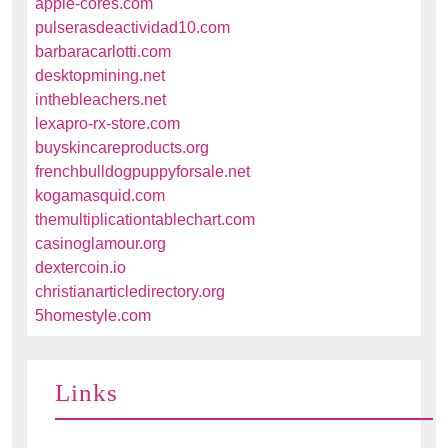
apple-cores.com
pulserasdeactividad10.com
barbaracarlotti.com
desktopmining.net
inthebleachers.net
lexapro-rx-store.com
buyskincareproducts.org
frenchbulldogpuppyforsale.net
kogamasquid.com
themultiplicationtablechart.com
casinoglamour.org
dextercoin.io
christianarticledirectory.org
5homestyle.com
Links