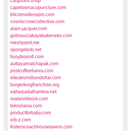
cargoods.shop
capetownacupuncture.com
bitcoinvideospro.com
cosmiccrowcollective.com
alain-jacquet.com
gotisouizakayabakeneko.com
meshpoint.me
spongebob.net
busyboxintl.com
auttayanratchapak.com
postcoffeebarva.com
elteatromilliondollar.com
burgerkingfranchise.org
vallarpadathamma.net
realworldsize.com
teknolama.com
productforbaby.com
orb-z.com
fosterscoachhousetavern.com