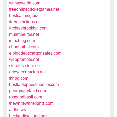
wimaxworld.com
freeonlinecricketgames.net
bestcashing.biz
firerestrictions.us
archiesbrooklyn.com
muambeiros.net
infozblog.com
chonbaihat.com
elblogdeoscargonzalez.com
webpromote.net
steroids-store.co
arteydecoracion.net
fithog.com
bestlaptopbestmonitor.com
georginaryland.com
roseandbasil.com
thewhitewhitelights.com
atdhe.ws
heckrodtwetland.org