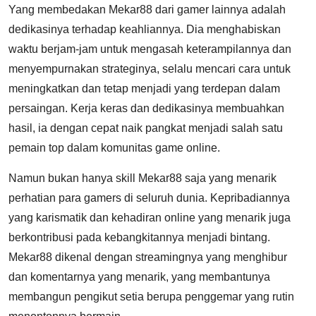
Yang membedakan Mekar88 dari gamer lainnya adalah
dedikasinya terhadap keahliannya. Dia menghabiskan
waktu berjam-jam untuk mengasah keterampilannya dan
menyempurnakan strateginya, selalu mencari cara untuk
meningkatkan dan tetap menjadi yang terdepan dalam
persaingan. Kerja keras dan dedikasinya membuahkan
hasil, ia dengan cepat naik pangkat menjadi salah satu
pemain top dalam komunitas game online.
Namun bukan hanya skill Mekar88 saja yang menarik
perhatian para gamers di seluruh dunia. Kepribadiannya
yang karismatik dan kehadiran online yang menarik juga
berkontribusi pada kebangkitannya menjadi bintang.
Mekar88 dikenal dengan streamingnya yang menghibur
dan komentarnya yang menarik, yang membantunya
membangun pengikut setia berupa penggemar yang rutin