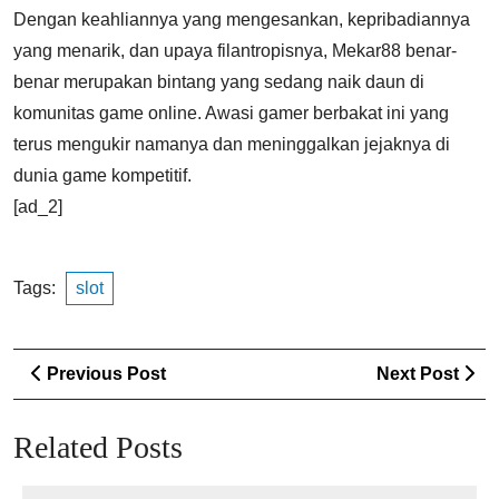
Dengan keahliannya yang mengesankan, kepribadiannya
yang menarik, dan upaya filantropisnya, Mekar88 benar-
benar merupakan bintang yang sedang naik daun di
komunitas game online. Awasi gamer berbakat ini yang
terus mengukir namanya dan meninggalkan jejaknya di
dunia game kompetitif.
[ad_2]
Tags:
slot
Post
Previous
Ne
Previous Post
Next Post
navigation
Post
Po
Related Posts