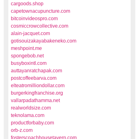
cargoods.shop
capetownacupuncture.com
bitcoinvideospro.com
cosmiccrowcollective.com
alain-jacquet.com
gotisouizakayabakeneko.com
meshpoint.me
spongebob.net
busyboxintl.com
auttayanratchapak.com
postcoffeebarva.com
elteatromilliondollar.com
burgerkingfranchise.org
vallarpadathamma.net
realworldsize.com
teknolama.com
productforbaby.com
orb-z.com
fosterscoachhousetavern.com