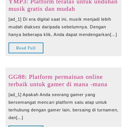
YMP3: Platform teratas untuk unduhan
YMP3:
musik gratis dan mudah
Platform
[ad_1] Di era digital saat ini, musik menjadi lebih
teratas
mudah diakses daripada sebelumnya. Dengan
untuk
hanya beberapa klik, Anda dapat mendengarkan[...]
unduhan
musik
Read
Read Full
gratis
Full
dan
mudah
GG88: Platform permainan online
GG88:
terbaik untuk gamer di mana -mana
Platfo
[ad_1] Apakah Anda seorang gamer yang
permai
bersemangat mencari platform satu atap untuk
online
terhubung dengan gamer lain, bersaing di turnamen,
terbaik
dan[...]
untuk