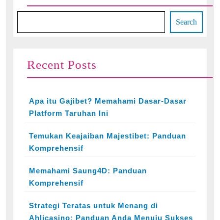
Search
Recent Posts
Apa itu Gajibet? Memahami Dasar-Dasar
Platform Taruhan Ini
Temukan Keajaiban Majestibet: Panduan
Komprehensif
Memahami Saung4D: Panduan
Komprehensif
Strategi Teratas untuk Menang di
Ahlicasino: Panduan Anda Menuju Sukses