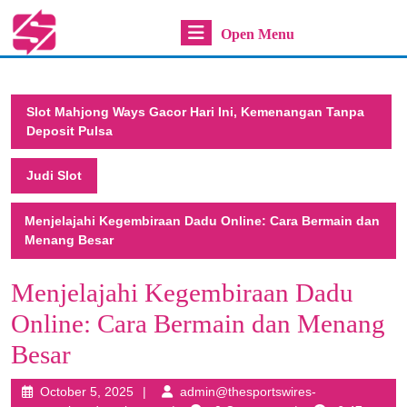
Skip
Open
Open Menu
to
content
Menu
Skip
to
Slot Mahjong Ways Gacor Hari Ini, Kemenangan Tanpa
content
Deposit Pulsa
Judi Slot
Menjelajahi Kegembiraan Dadu Online: Cara Bermain dan
Menang Besar
Menjelajahi Kegembiraan Dadu
Online: Cara Bermain dan Menang
Besar
October
October 5, 2025
admin@thesportswires-