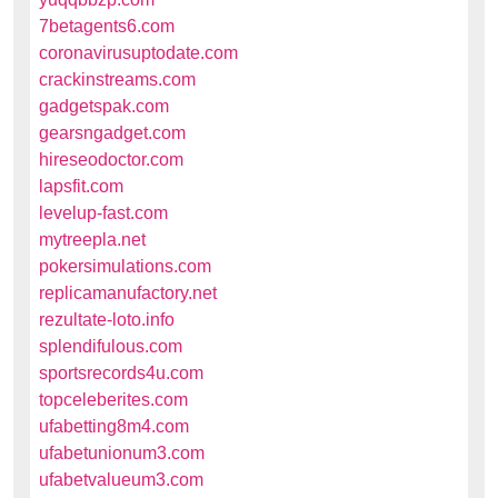
7betagents6.com
coronavirusuptodate.com
crackinstreams.com
gadgetspak.com
gearsngadget.com
hireseodoctor.com
lapsfit.com
levelup-fast.com
mytreepla.net
pokersimulations.com
replicamanufactory.net
rezultate-loto.info
splendifulous.com
sportsrecords4u.com
topceleberites.com
ufabetting8m4.com
ufabetunionum3.com
ufabetvalueum3.com