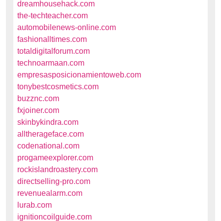
dreamhousehack.com
the-techteacher.com
automobilenews-online.com
fashionalltimes.com
totaldigitalforum.com
technoarmaan.com
empresasposicionamientoweb.com
tonybestcosmetics.com
buzznc.com
fxjoiner.com
skinbykindra.com
alltherageface.com
codenational.com
progameexplorer.com
rockislandroastery.com
directselling-pro.com
revenuealarm.com
lurab.com
ignitioncoilguide.com