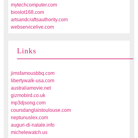
mytechcomputer.com
bioslot168.com
artsandcraftsauthority.com
webservicelive.com
Links
jimsfamousbbq.com
libertywalk-usa.com
australiamovie.net
gizmobird.co.uk
mp3djsong.com
coursdanglaistoulouse.com
neptunuslex.com
auguri-di-natale.info
michelewatch.us