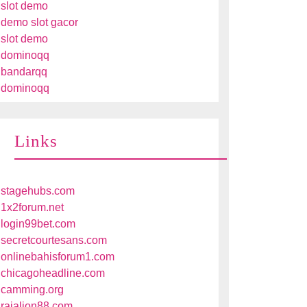
slot demo
demo slot gacor
slot demo
dominoqq
bandarqq
dominoqq
Links
jahi
stagehubs.com
9:
1x2forum.net
login99bet.com
secretcourtesans.com
onlinebahisforum1.com
chicagoheadline.com
camming.org
rajalion88.com