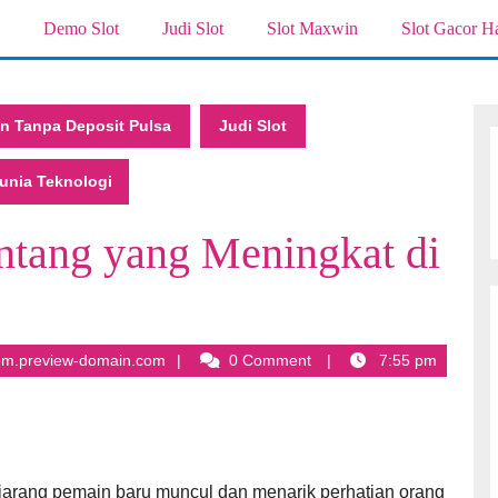
Demo Slot
Judi Slot
Slot Maxwin
Slot Gacor Ha
n Tanpa Deposit Pulsa
Judi Slot
unia Teknologi
ntang yang Meningkat di
admin@thesportswires-
om.preview-domain.com
0 Comment
7:55 pm
com.preview-
domain.com
 jarang pemain baru muncul dan menarik perhatian orang