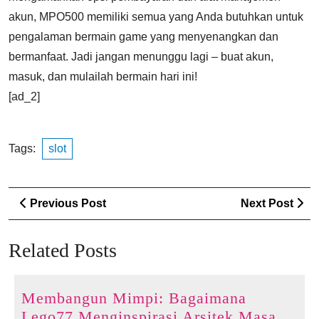
akun, MPO500 memiliki semua yang Anda butuhkan untuk
pengalaman bermain game yang menyenangkan dan
bermanfaat. Jadi jangan menunggu lagi – buat akun,
masuk, dan mulailah bermain hari ini!
[ad_2]
Tags:
slot
Post
Previous
Ne
Previous Post
Next Post
navigation
Post
Po
Related Posts
Membangun Mimpi: Bagaimana
Lego77 Menginspirasi Arsitek Masa