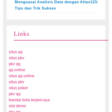
Menguasai Analisis Data dengan Atlas123:
Tips dan Trik Sukses
Links
situs qq
situs pkv
pkv qq
qq online
situs qq online
situs pkv
situs poker
pkv qq
bandar bola terpercaya
slot demo
pkv qq