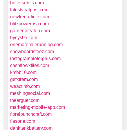
boilersnbits.com
latestviralpost.com
newfreearticle.com
blitzpowerusa.com
gardenofeaten.com
hycys05.com
onemoremilerunning.com
snowboardsteez.com
instagrambioforgirls.com
cashflowxfiles.com
kmbb10.com
getxtrem.com
weactinfo.com
meshingsocial.com
thearguer.com
marketing-mobile-app.com
floralpunchcraft.com
fiasone.com
danktankbattery.com