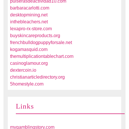
pulserasdeactividad10.com
barbaracarlotti.com
desktopmining.net
inthebleachers.net
lexapro-rx-store.com
buyskincareproducts.org
frenchbulldogpuppyforsale.net
kogamasquid.com
themultiplicationtablechart.com
casinoglamour.org
dextercoin.io
christianarticledirectory.org
5homestyle.com
Links
mygamblingstory.com