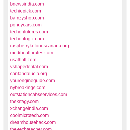
bnewsindia.com
techiepick.com
bamzyshop.com
pondycars.com
techonfutures.com
techoologic.com
raspberryketonescanada.org
medihealthrules.com
usathrill.com
vshapedental.com
canfandalucia.org
yourengineguide.com
nybreakings.com
outstationcabsservices.com
thekrtagy.com
xchangeindia.com
coolmicrotech.com
dreamhousehack.com
the-techteacher.com