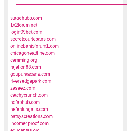
stagehubs.com
1x2forum.net
login99bet.com
secretcourtesans.com
onlinebahisforum1.com
chicagoheadline.com
camming.org
rajalion88.com
goupuntacana.com
riversedgepark.com
zaseez.com
catchycrunch.com
nofaphub.com
nefertitingalls.com
patsyscreations.com
income4proof.com
educaritas.org