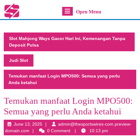
Skip
Open
Open Menu
to
content
Menu
Skip
to
Slot Mahjong Ways Gacor Hari Ini, Kemenangan Tanpa
content
Deposit Pulsa
Judi Slot
Temukan manfaat Login MPO500: Semua yang perlu
Anda ketahui
Temukan manfaat Login MPO500:
Semua yang perlu Anda ketahui
June
June 13, 2025
admin@thesportswires-com.preview-
admin@thesportswires-
13,
domain.com
0 Comment
10:13 pm
com.preview-
2025