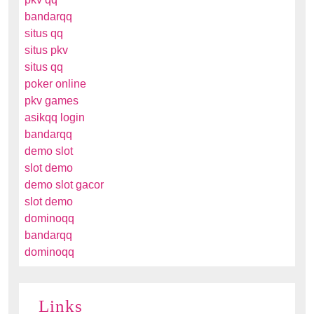
bandarqq
situs qq
situs pkv
situs qq
poker online
pkv games
asikqq login
bandarqq
demo slot
slot demo
demo slot gacor
slot demo
dominoqq
bandarqq
dominoqq
Links